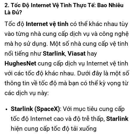
2. Tốc Độ Internet Vệ Tinh Thực Tế: Bao Nhiêu
Là Đủ?
Tốc độ
Internet vệ tinh
có thể khác nhau tùy
vào từng nhà cung cấp dịch vụ và công nghệ
mà họ sử dụng. Một số nhà cung cấp vệ tinh
nổi tiếng như
Starlink
,
Viasat
hay
HughesNet
cung cấp dịch vụ Internet vệ tinh
với các tốc độ khác nhau. Dưới đây là một số
thông tin về tốc độ mà bạn có thể kỳ vọng từ
các dịch vụ này:
Starlink (SpaceX)
: Với mục tiêu cung cấp
tốc độ Internet cao và độ trễ thấp,
Starlink
hiện cung cấp tốc độ tải xuống