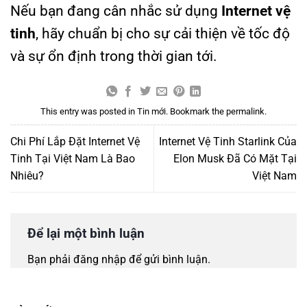
Nếu bạn đang cân nhắc sử dụng
Internet vệ
tinh
, hãy chuẩn bị cho sự cải thiện về tốc độ
và sự ổn định trong thời gian tới.
This entry was posted in
Tin mới
. Bookmark the
permalink
.
Chi Phí Lắp Đặt Internet Vệ
Internet Vệ Tinh Starlink Của
Tinh Tại Việt Nam Là Bao
Elon Musk Đã Có Mặt Tại
Nhiêu?
Việt Nam
Để lại một bình luận
Bạn phải
đăng nhập
để gửi bình luận.