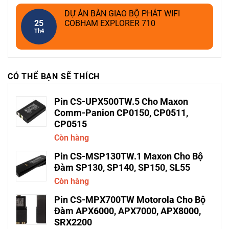
DỰ ÁN BÀN GIAO BỘ PHÁT WIFI
25
COBHAM EXPLORER 710
Th4
CÓ THỂ BẠN SẼ THÍCH
Pin CS-UPX500TW.5 Cho Maxon
Comm-Panion CP0150, CP0511,
CP0515
Còn hàng
Pin CS-MSP130TW.1 Maxon Cho Bộ
Đàm SP130, SP140, SP150, SL55
Còn hàng
Pin CS-MPX700TW Motorola Cho Bộ
Đàm APX6000, APX7000, APX8000,
SRX2200