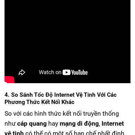
4. So Sánh Tốc Độ Internet Vệ Tinh Với Các
Phương Thức Kết Nối Khác
So với các hình thức kết nối truyền thống
như
cáp quang
hay
mạng di động
,
Internet
vệ tinh
có thể có một số hạn chế nhất định