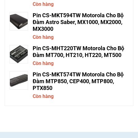
Còn hàng
Pin CS-MKT594TW Motorola Cho Bộ
Đàm Astro Saber, MX1000, MX2000,
MX3000
Còn hàng
Pin CS-MHT220TW Motorola Cho Bộ
Đàm MT700, HT210, HT220, MT500
Còn hàng
Pin CS-MKT574TW Motorola Cho Bộ
Đàm MTP850, CEP400, MTP800,
PTX850
Còn hàng