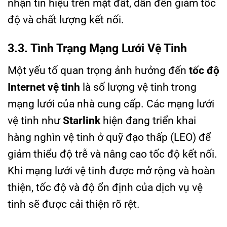
nhận tín hiệu trên mặt đất, dẫn đến giảm tốc
độ và chất lượng kết nối.
3.3. Tình Trạng Mạng Lưới Vệ Tinh
Một yếu tố quan trọng ảnh hưởng đến
tốc độ
Internet vệ tinh
là số lượng vệ tinh trong
mạng lưới của nhà cung cấp. Các mạng lưới
vệ tinh như
Starlink
hiện đang triển khai
hàng nghìn vệ tinh ở quỹ đạo thấp (LEO) để
giảm thiểu độ trễ và nâng cao tốc độ kết nối.
Khi mạng lưới vệ tinh được mở rộng và hoàn
thiện, tốc độ và độ ổn định của dịch vụ vệ
tinh sẽ được cải thiện rõ rệt.