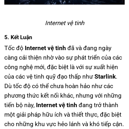
Internet vệ tinh
5. Kết Luận
Tốc độ
Internet vệ tinh
đã và đang ngày
càng cải thiện nhờ vào sự phát triển của các
công nghệ mới, đặc biệt là với sự xuất hiện
của các vệ tinh quỹ đạo thấp như
Starlink
.
Dù tốc độ có thể chưa hoàn hảo như các
phương thức kết nối khác, nhưng với những
tiến bộ này,
Internet vệ tinh
đang trở thành
một giải pháp hữu ích và thiết thực, đặc biệt
cho những khu vực hẻo lánh và khó tiếp cận.