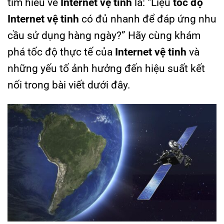
tìm hiểu về
Internet vệ tinh
là: “Liệu
tốc độ
Internet vệ tinh
có đủ nhanh để đáp ứng nhu
cầu sử dụng hàng ngày?” Hãy cùng khám
phá tốc độ thực tế của
Internet vệ tinh
và
những yếu tố ảnh hưởng đến hiệu suất kết
nối trong bài viết dưới đây.