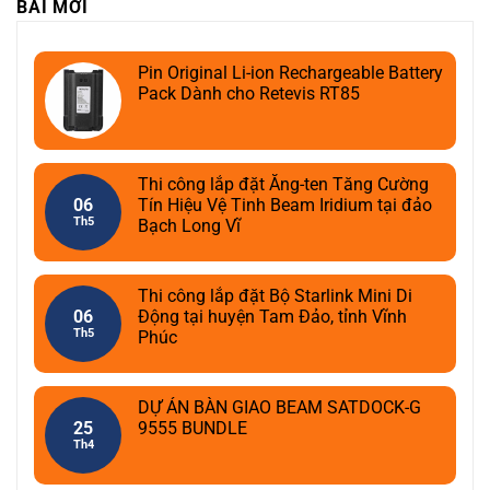
BÀI MỚI
Pin Original Li-ion Rechargeable Battery
Pack Dành cho Retevis RT85
Thi công lắp đặt Ăng-ten Tăng Cường
06
Tín Hiệu Vệ Tinh Beam Iridium tại đảo
Th5
Bạch Long Vĩ
Thi công lắp đặt Bộ Starlink Mini Di
06
Động tại huyện Tam Đảo, tỉnh Vĩnh
Th5
Phúc
DỰ ÁN BÀN GIAO BEAM SATDOCK-G
25
9555 BUNDLE
Th4