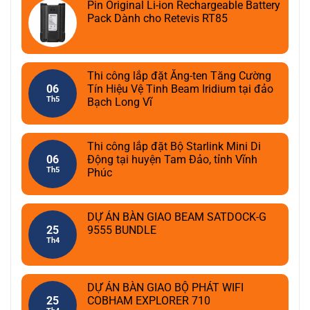
Pin Original Li-ion Rechargeable Battery
Pack Dành cho Retevis RT85
Thi công lắp đặt Ăng-ten Tăng Cường
06
Tín Hiệu Vệ Tinh Beam Iridium tại đảo
Th5
Bạch Long Vĩ
Thi công lắp đặt Bộ Starlink Mini Di
06
Động tại huyện Tam Đảo, tỉnh Vĩnh
Th5
Phúc
DỰ ÁN BÀN GIAO BEAM SATDOCK-G
25
9555 BUNDLE
Th4
DỰ ÁN BÀN GIAO BỘ PHÁT WIFI
25
COBHAM EXPLORER 710