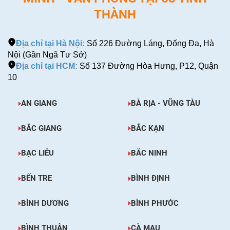
THÀNH
Địa chỉ tại Hà Nội:
Số 226 Đường Láng, Đống Đa, Hà
Nội (Gần Ngã Tư Sở)
Địa chỉ tại HCM:
Số 137 Đường Hòa Hưng, P12, Quận
10
AN GIANG
BÀ RỊA - VŨNG TÀU
BẮC GIANG
BẮC KẠN
BẠC LIÊU
BẮC NINH
BẾN TRE
BÌNH ĐỊNH
BÌNH DƯƠNG
BÌNH PHƯỚC
BÌNH THUẬN
CÀ MAU