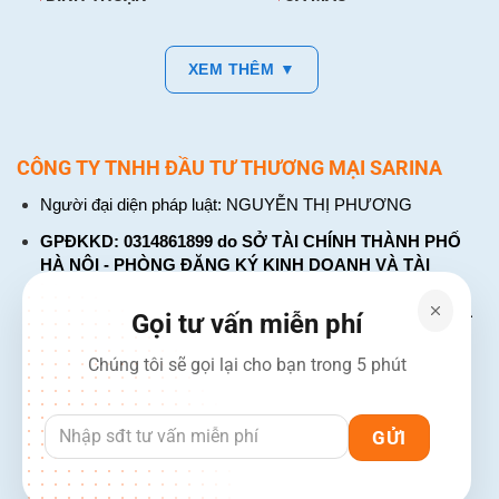
XEM THÊM ▼
CÔNG TY TNHH ĐẦU TƯ THƯƠNG MẠI SARINA
Người đại diện pháp luật: NGUYỄN THỊ PHƯƠNG
GPĐKKD: 0314861899 do SỞ TÀI CHÍNH THÀNH PHỐ
HÀ NỘI - PHÒNG ĐĂNG KÝ KINH DOANH VÀ TÀI
CHÍNH DOANH NGHIỆP cấp. Đăng ký lần đầu: ngày 26
tháng 01 năm 2018. Đăng ký thay đổi lần thứ: 4, ngày 31
Gọi tư vấn miễn phí
tháng 03 năm 2026
Chúng tôi sẽ gọi lại cho bạn trong 5 phút
226 Đường Láng, Đống Đa, Hà Nội
137 Đường Hòa Hưng, Phường 12, Quận 10, TP. Hồ Chí
Minh
Hotline: 1900 2106 - 0386 001 001