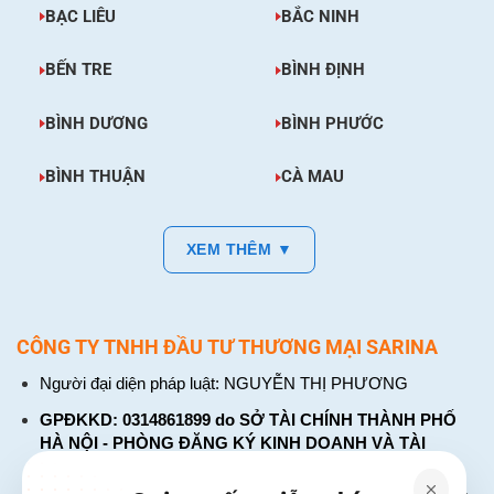
BẠC LIÊU
BẮC NINH
BẾN TRE
BÌNH ĐỊNH
BÌNH DƯƠNG
BÌNH PHƯỚC
BÌNH THUẬN
CÀ MAU
XEM THÊM ▼
CÔNG TY TNHH ĐẦU TƯ THƯƠNG MẠI SARINA
Người đại diện pháp luật: NGUYỄN THỊ PHƯƠNG
GPĐKKD: 0314861899 do SỞ TÀI CHÍNH THÀNH PHỐ
HÀ NỘI - PHÒNG ĐĂNG KÝ KINH DOANH VÀ TÀI
CHÍNH DOANH NGHIỆP cấp. Đăng ký lần đầu: ngày 26
tháng 01 năm 2018. Đăng ký thay đổi lần thứ: 4, ngày 31