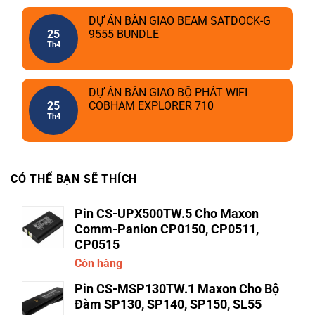
DỰ ÁN BÀN GIAO BEAM SATDOCK-G
25
9555 BUNDLE
Th4
DỰ ÁN BÀN GIAO BỘ PHÁT WIFI
25
COBHAM EXPLORER 710
Th4
CÓ THỂ BẠN SẼ THÍCH
Pin CS-UPX500TW.5 Cho Maxon
Comm-Panion CP0150, CP0511,
CP0515
Còn hàng
Pin CS-MSP130TW.1 Maxon Cho Bộ
Đàm SP130, SP140, SP150, SL55