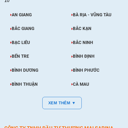
10
AN GIANG
BÀ RỊA - VŨNG TÀU
BẮC GIANG
BẮC KẠN
BẠC LIÊU
BẮC NINH
BẾN TRE
BÌNH ĐỊNH
BÌNH DƯƠNG
BÌNH PHƯỚC
BÌNH THUẬN
CÀ MAU
XEM THÊM ▼