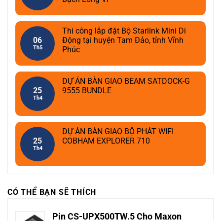
Thi công lắp đặt Bộ Starlink Mini Di
06
Động tại huyện Tam Đảo, tỉnh Vĩnh
Th5
Phúc
DỰ ÁN BÀN GIAO BEAM SATDOCK-G
25
9555 BUNDLE
Th4
DỰ ÁN BÀN GIAO BỘ PHÁT WIFI
25
COBHAM EXPLORER 710
Th4
CÓ THỂ BẠN SẼ THÍCH
Pin CS-UPX500TW.5 Cho Maxon