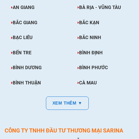
AN GIANG
BÀ RỊA - VŨNG TÀU
BẮC GIANG
BẮC KẠN
BẠC LIÊU
BẮC NINH
BẾN TRE
BÌNH ĐỊNH
BÌNH DƯƠNG
BÌNH PHƯỚC
BÌNH THUẬN
CÀ MAU
XEM THÊM ▼
CÔNG TY TNHH ĐẦU TƯ THƯƠNG MẠI SARINA