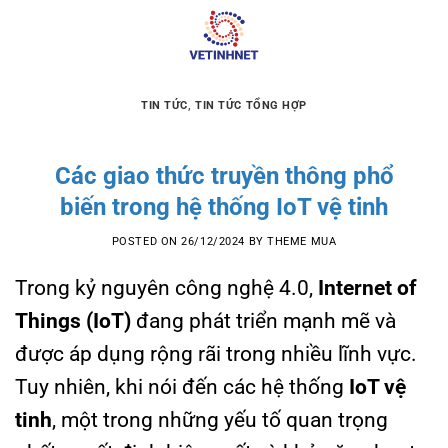
Skip
to
content
TIN TỨC
,
TIN TỨC TỔNG HỢP
Các giao thức truyền thông phổ
biến trong hệ thống IoT vệ tinh
POSTED ON
26/12/2024
BY
THEME MUA
Trong kỷ nguyên công nghệ 4.0,
Internet of
Things (IoT)
đang phát triển mạnh mẽ và
được áp dụng rộng rãi trong nhiều lĩnh vực.
Tuy nhiên, khi nói đến các hệ thống
IoT vệ
tinh
, một trong những yếu tố quan trọng