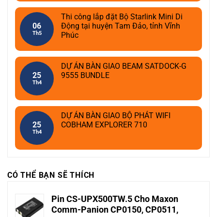
Thi công lắp đặt Bộ Starlink Mini Di
06
Động tại huyện Tam Đảo, tỉnh Vĩnh
Th5
Phúc
DỰ ÁN BÀN GIAO BEAM SATDOCK-G
25
9555 BUNDLE
Th4
DỰ ÁN BÀN GIAO BỘ PHÁT WIFI
25
COBHAM EXPLORER 710
Th4
CÓ THỂ BẠN SẼ THÍCH
Pin CS-UPX500TW.5 Cho Maxon
Comm-Panion CP0150, CP0511,