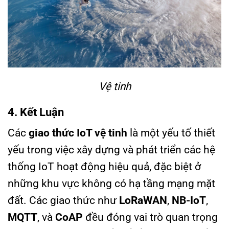
Vệ tinh
4. Kết Luận
Các
giao thức IoT vệ tinh
là một yếu tố thiết
yếu trong việc xây dựng và phát triển các hệ
thống IoT hoạt động hiệu quả, đặc biệt ở
những khu vực không có hạ tầng mạng mặt
đất. Các giao thức như
LoRaWAN
,
NB-IoT
,
MQTT
, và
CoAP
đều đóng vai trò quan trọng