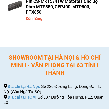
Pin CS-MKT574TW Motorola Cho Bộ
Đàm MTP850, CEP400, MTP800,
PTX850
Còn hàng
SHOWROOM TẠI HÀ NỘI & HỒ CHÍ
MINH - VĂN PHÒNG TẠI 63 TỈNH
THÀNH
Địa chỉ tại Hà Nội:
Số 226 Đường Láng, Đống Đa, Hà
Nội (Gần Ngã Tư Sở)
Địa chỉ tại HCM:
Số 137 Đường Hòa Hưng, P12, Quận
10