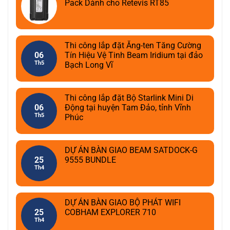
Pack Dành cho Retevis RT85
Thi công lắp đặt Ăng-ten Tăng Cường
06
Tín Hiệu Vệ Tinh Beam Iridium tại đảo
Th5
Bạch Long Vĩ
Thi công lắp đặt Bộ Starlink Mini Di
06
Động tại huyện Tam Đảo, tỉnh Vĩnh
Th5
Phúc
DỰ ÁN BÀN GIAO BEAM SATDOCK-G
25
9555 BUNDLE
Th4
DỰ ÁN BÀN GIAO BỘ PHÁT WIFI
25
COBHAM EXPLORER 710
Th4