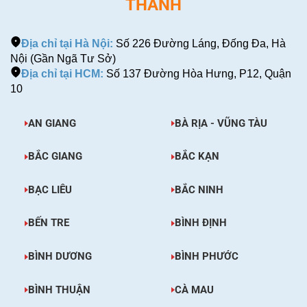
THÀNH
Địa chỉ tại Hà Nội:
Số 226 Đường Láng, Đống Đa, Hà
Nội (Gần Ngã Tư Sở)
Địa chỉ tại HCM:
Số 137 Đường Hòa Hưng, P12, Quận
10
AN GIANG
BÀ RỊA - VŨNG TÀU
BẮC GIANG
BẮC KẠN
BẠC LIÊU
BẮC NINH
BẾN TRE
BÌNH ĐỊNH
BÌNH DƯƠNG
BÌNH PHƯỚC
BÌNH THUẬN
CÀ MAU