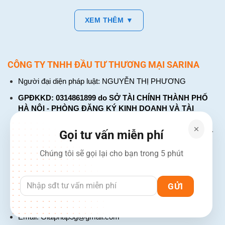
XEM THÊM ▼
CÔNG TY TNHH ĐẦU TƯ THƯƠNG MẠI SARINA
Người đại diện pháp luật: NGUYỄN THỊ PHƯƠNG
GPĐKKD: 0314861899 do SỞ TÀI CHÍNH THÀNH PHỐ
HÀ NỘI - PHÒNG ĐĂNG KÝ KINH DOANH VÀ TÀI
CHÍNH DOANH NGHIỆP cấp. Đăng ký lần đầu: ngày 26
tháng 01 năm 2018. Đăng ký thay đổi lần thứ: 4, ngày 31
Gọi tư vấn miễn phí
tháng 03 năm 2026
Chúng tôi sẽ gọi lại cho bạn trong 5 phút
226 Đường Láng, Đống Đa, Hà Nội
137 Đường Hòa Hưng, Phường 12, Quận 10, TP. Hồ Chí
Minh
Hotline: 1900 2106 - 0386 001 001
Email:
Giaiphap3g@gmail.com