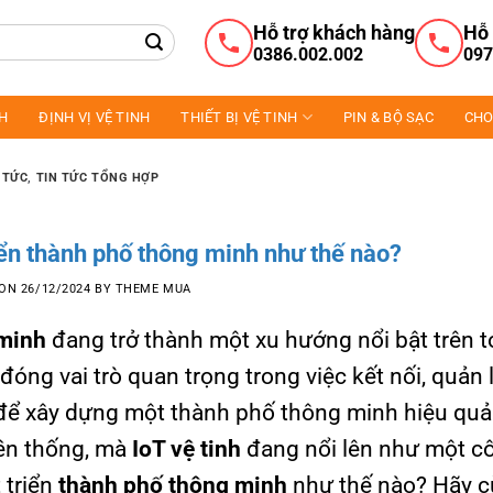
Hỗ trợ khách hàng
Hỗ 
0386.002.002
097
NH
ĐỊNH VỊ VỆ TINH
THIẾT BỊ VỆ TINH
PIN & BỘ SẠC
CHO
 TỨC
,
TIN TỨC TỔNG HỢP
riển thành phố thông minh như thế nào?
 ON
26/12/2024
BY
THEME MUA
 minh
đang trở thành một xu hướng nổi bật trên 
đóng vai trò quan trọng trong việc kết nối, quản l
 để xây dựng một thành phố thông minh hiệu quả
yền thống, mà
IoT vệ tinh
đang nổi lên như một c
 triển
thành phố thông minh
như thế nào? Hãy 