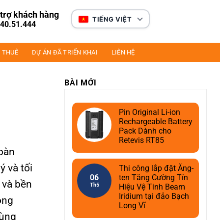
trợ khách hàng
TIẾNG VIỆT
40.51.444
 THUÊ
DỰ ÁN ĐÃ TRIỂN KHAI
LIÊN HỆ
BÀI MỚI
Pin Original Li-ion
Rechargeable Battery
Pack Dành cho
Retevis RT85
toàn
ý và tối
Thi công lắp đặt Ăng-
06
ten Tăng Cường Tín
 và bền
Th5
Hiệu Vệ Tinh Beam
Iridium tại đảo Bạch
ông
Long Vĩ
cùng