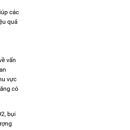
iúp các
iệu quả
về vấn
uan
khu vực
năng có
2, bụi
lượng