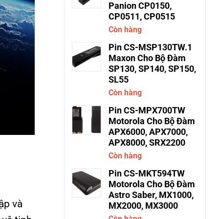
Panion CP0150,
CP0511, CP0515
Còn hàng
Pin CS-MSP130TW.1
Maxon Cho Bộ Đàm
SP130, SP140, SP150,
SL55
Còn hàng
Pin CS-MPX700TW
Motorola Cho Bộ Đàm
APX6000, APX7000,
APX8000, SRX2200
Còn hàng
Pin CS-MKT594TW
Motorola Cho Bộ Đàm
Astro Saber, MX1000,
hập và
MX2000, MX3000
Còn hàng