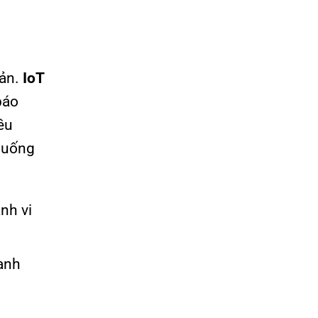
sản.
IoT
báo
iều
 huống
nh vi
hanh