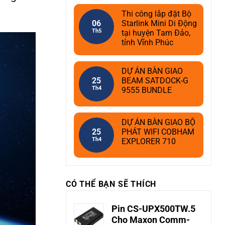
Thi công lắp đặt Bộ
06
Starlink Mini Di Động
Th5
tại huyện Tam Đảo,
tỉnh Vĩnh Phúc
DỰ ÁN BÀN GIAO
25
BEAM SATDOCK-G
Th4
9555 BUNDLE
DỰ ÁN BÀN GIAO BỘ
25
PHÁT WIFI COBHAM
Th4
EXPLORER 710
CÓ THỂ BẠN SẼ THÍCH
Pin CS-UPX500TW.5
Cho Maxon Comm-