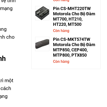
 vệ tinh
g mạng
Pin CS-MHT220TW
Motorola Cho Bộ Đàm
MT700, HT210,
HT220, MT500
ung
Còn hàng
ịnh cho
Pin CS-MKT574TW
Motorola Cho Bộ Đàm
MTP850, CEP400,
MTP800, PTX850
nh
Còn hàng
trì một
 cách
mạng