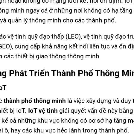
cận hoặc không có mạng lưới kết nối ổn định. IoT
thông minh ngay cả ở những nơi không có hạ tần
 và quản lý thông minh cho các thành phố.
 vệ tinh quỹ đạo thấp (LEO), vệ tinh quỹ đạo tr
GEO), cung cấp khả năng kết nối liên tục và ổn đ
n các thiết bị giao thông thông minh.
ong Phát Triển Thành Phố Thông Mi
IoT
ác
thành phố thông minh
là việc xây dựng và duy 
iết bị IoT.
IoT vệ tinh
giải quyết vấn đề này bằng
ơi, kể cả những khu vực không có cơ sở hạ tầng 
 ô, hay các khu vực hẻo lánh trong thành phố.