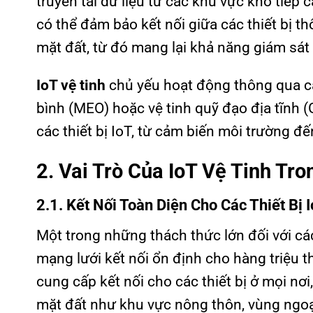
truyền tải dữ liệu từ các khu vực khó tiếp 
có thể đảm bảo kết nối giữa các thiết bị 
mặt đất, từ đó mang lại khả năng giám sát
IoT vệ tinh
chủ yếu hoạt động thông qua các
bình (MEO) hoặc vệ tinh quỹ đạo địa tĩnh (
các thiết bị IoT, từ cảm biến môi trường đế
2. Vai Trò Của IoT Vệ Tinh Tr
2.1. Kết Nối Toàn Diện Cho Các Thiết Bị 
Một trong những thách thức lớn đối với c
mạng lưới kết nối ổn định cho hàng triệu th
cung cấp kết nối cho các thiết bị ở mọi n
mặt đất như khu vực nông thôn, vùng ngoại