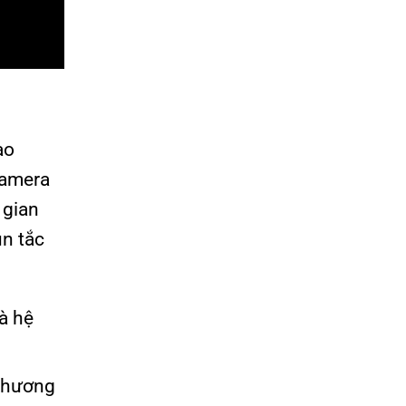
ao
camera
 gian
ùn tắc
và hệ
 phương