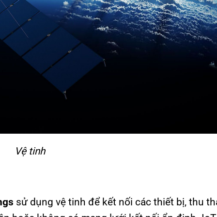
Vệ tinh
ngs
sử dụng vệ tinh để kết nối các thiết bị, thu t