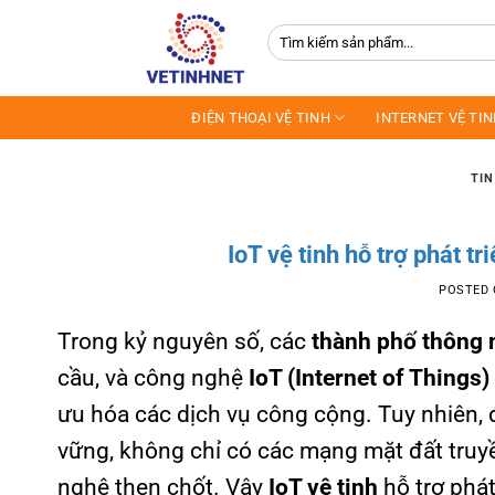
Skip
Tìm
to
kiếm:
content
ĐIỆN THOẠI VỆ TINH
INTERNET VỆ TI
TIN
IoT vệ tinh hỗ trợ phát t
POSTED
Trong kỷ nguyên số, các
thành phố thông
cầu, và công nghệ
IoT (Internet of Things)
ưu hóa các dịch vụ công cộng. Tuy nhiên,
vững, không chỉ có các mạng mặt đất tru
nghệ then chốt. Vậy
IoT vệ tinh
hỗ trợ phát