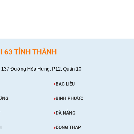
XEM CHI TIẾT
I 63 TỈNH THÀNH
 137 Đường Hòa Hưng, P12, Quận 10
BẠC LIÊU
ƠNG
BÌNH PHƯỚC
Ơ
ĐÀ NẴNG
I
ĐỒNG THÁP