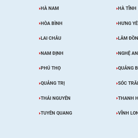
HÀ NAM
HÀ TĨNH
HÒA BÌNH
HƯNG Y
LAI CHÂU
LÂM ĐỒ
NAM ĐỊNH
NGHỆ AN
PHÚ THỌ
QUẢNG B
QUẢNG TRỊ
SÓC TRĂ
THÁI NGUYÊN
THANH 
TUYÊN QUANG
VĨNH LO