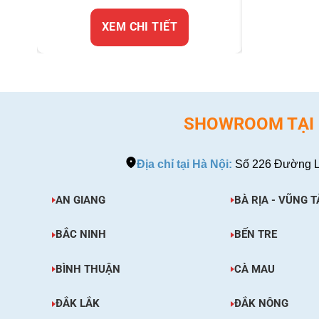
X
XEM CHI TIẾT
SHOWROOM TẠI H
Địa chỉ tại Hà Nội:
Số 226 Đường L
AN GIANG
BÀ RỊA - VŨNG T
BẮC NINH
BẾN TRE
BÌNH THUẬN
CÀ MAU
ĐẮK LẮK
ĐẮK NÔNG