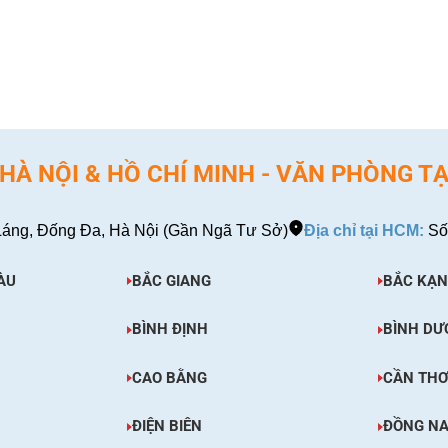
EM CHI TIẾT
XEM CHI TIẾT
À NỘI & HỒ CHÍ MINH - VĂN PHÒNG TẠ
áng, Đống Đa, Hà Nội (Gần Ngã Tư Sở)
Địa chỉ tại HCM:
Số
ÀU
BẮC GIANG
BẮC KẠN
BÌNH ĐỊNH
BÌNH DƯ
CAO BẰNG
CẦN TH
ĐIỆN BIÊN
ĐỒNG NA