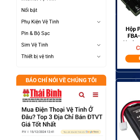
Nổi bật
+
Phụ Kiện Vệ Tinh
Hộp P
Pin & Bộ Sạc
FBA-
Horiz
Sim Vệ Tinh
C
Hàn
Thiết bị vệ tinh
BÁO CHÍ NÓI VỀ CHÚNG TÔI