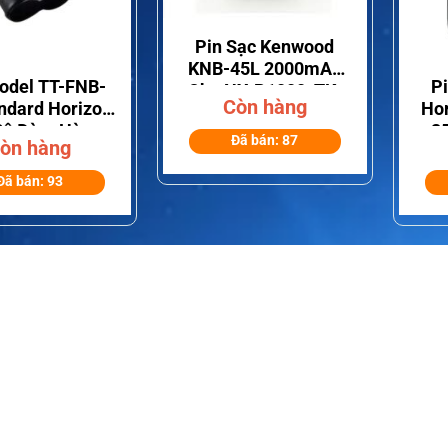
+
Pin Sạc Kenwood
KNB-45L 2000mAh
odel TT-FNB-
P
Cho NX-P1000, TK-
Còn hàng
ndard Horizon
Hor
2000 Và TK-3000
Bộ Đàm Hàng
2
Đã bán: 87
òn hàng
Hải
Đã bán: 93