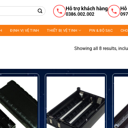
Hỗ trợ khách hàng
Hỗ 
0386.002.002
097
NH
ĐỊNH VỊ VỆ TINH
THIẾT BỊ VỆ TINH
PIN & BỘ SẠC
CHO
Showing all 8 results, incl