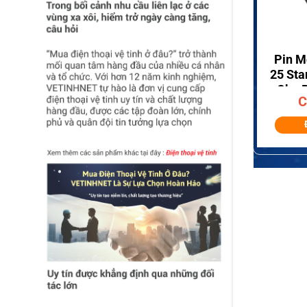
+
Pin M
25 Sta
Cho 
C