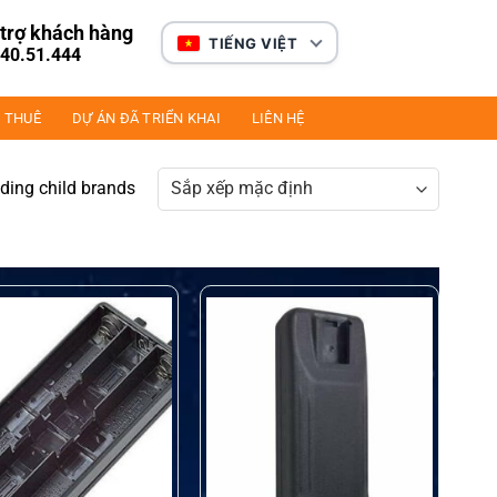
trợ khách hàng
TIẾNG VIỆT
40.51.444
 THUÊ
DỰ ÁN ĐÃ TRIỂN KHAI
LIÊN HỆ
uding child brands