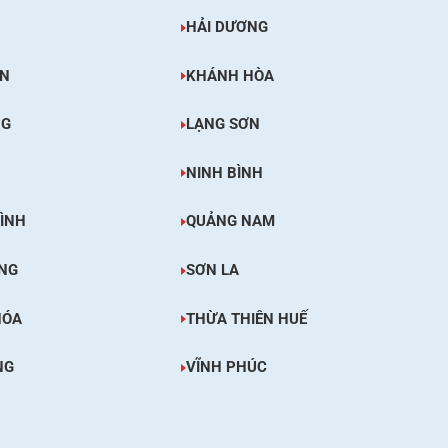
HẢI DƯƠNG
ÊN
KHÁNH HÒA
NG
LẠNG SƠN
NINH BÌNH
ÌNH
QUẢNG NAM
NG
SƠN LA
HÓA
THỪA THIÊN HUẾ
NG
VĨNH PHÚC