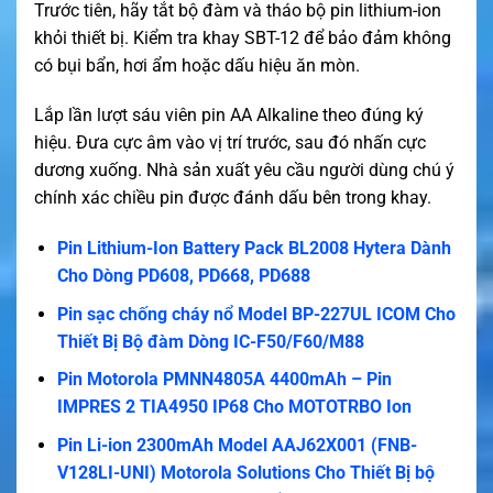
Trước tiên, hãy tắt bộ đàm và tháo bộ pin lithium-ion
khỏi thiết bị. Kiểm tra khay SBT-12 để bảo đảm không
có bụi bẩn, hơi ẩm hoặc dấu hiệu ăn mòn.
Lắp lần lượt sáu viên pin AA Alkaline theo đúng ký
hiệu. Đưa cực âm vào vị trí trước, sau đó nhấn cực
dương xuống. Nhà sản xuất yêu cầu người dùng chú ý
chính xác chiều pin được đánh dấu bên trong khay.
Pin Lithium-Ion Battery Pack BL2008 Hytera Dành
Cho Dòng PD608, PD668, PD688
Pin sạc chống cháy nổ Model BP-227UL ICOM Cho
Thiết Bị Bộ đàm Dòng IC-F50/F60/M88
Pin Motorola PMNN4805A 4400mAh – Pin
IMPRES 2 TIA4950 IP68 Cho MOTOTRBO Ion
Pin Li-ion 2300mAh Model AAJ62X001 (FNB-
V128LI-UNI) Motorola Solutions Cho Thiết Bị bộ