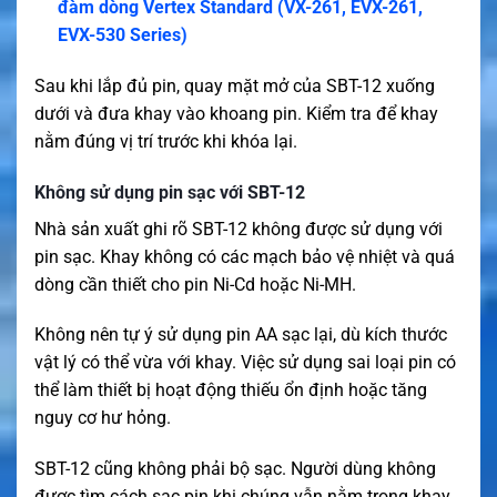
đàm dòng Vertex Standard (VX-261, EVX-261,
EVX-530 Series)
Sau khi lắp đủ pin, quay mặt mở của SBT-12 xuống
dưới và đưa khay vào khoang pin. Kiểm tra để khay
nằm đúng vị trí trước khi khóa lại.
Không sử dụng pin sạc với SBT-12
Nhà sản xuất ghi rõ SBT-12 không được sử dụng với
pin sạc. Khay không có các mạch bảo vệ nhiệt và quá
dòng cần thiết cho pin Ni-Cd hoặc Ni-MH.
Không nên tự ý sử dụng pin AA sạc lại, dù kích thước
vật lý có thể vừa với khay. Việc sử dụng sai loại pin có
thể làm thiết bị hoạt động thiếu ổn định hoặc tăng
nguy cơ hư hỏng.
SBT-12 cũng không phải bộ sạc. Người dùng không
được tìm cách sạc pin khi chúng vẫn nằm trong khay.