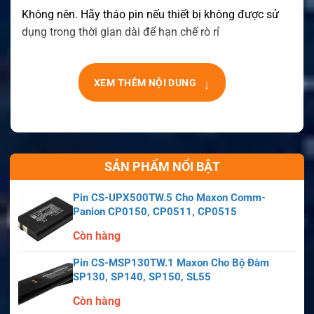
Không nên. Hãy tháo pin nếu thiết bị không được sử
dụng trong thời gian dài để hạn chế rò rỉ
↓
XEM THÊM NỘI DUNG
SẢN PHẨM NỔI BẬT
Pin CS-UPX500TW.5 Cho Maxon Comm-
Panion CP0150, CP0511, CP0515
Còn hàng
Pin CS-MSP130TW.1 Maxon Cho Bộ Đàm
SP130, SP140, SP150, SL55
Còn hàng