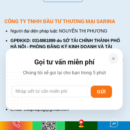
CÔNG TY TNHH ĐẦU TƯ THƯƠNG MẠI SARINA
Người đại diện pháp luật: NGUYỄN THỊ PHƯƠNG
GPĐKKD: 0314861899 do SỞ TÀI CHÍNH THÀNH PHỐ
HÀ NỘI - PHÒNG ĐĂNG KÝ KINH DOANH VÀ TÀI
CHÍNH DOANH NGHIỆP cấp. Đăng ký lần đầu: ngày 26
tháng 01 năm 2018. Đăng ký thay đổi lần thứ: 4, ngày 31
Gọi tư vấn miễn phí
tháng 03 năm 2026
Chúng tôi sẽ gọi lại cho bạn trong 5 phút
226 Đường Láng, Đống Đa, Hà Nội
137 Đường Hòa Hưng, Phường 12, Quận 10, TP. Hồ Chí
Minh
Hotline: 1900 2106 - 0386 001 001
Email:
Giaiphap3g@gmail.com