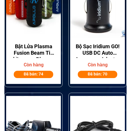
Bật Lửa Plasma
Bộ Sạc Iridium GO!
Fusion Beam Tia
USB DC Auto
hồ quang Plasma
Accessory Adapter
Còn hàng
Còn hàng
kép
WAUT1301
Đã bán: 74
Đã bán: 70