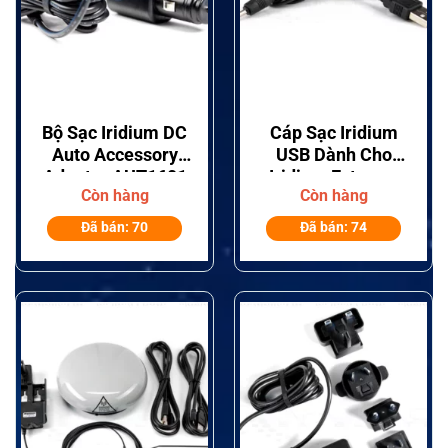
Bộ Sạc Iridium DC
Cáp Sạc Iridium
Auto Accessory
USB Dành Cho
Adapter AUT1601
Iridium Extreme
Còn hàng
Còn hàng
9575, Iridium 9555,
Iridium 9505A.
Đã bán: 70
Đã bán: 74