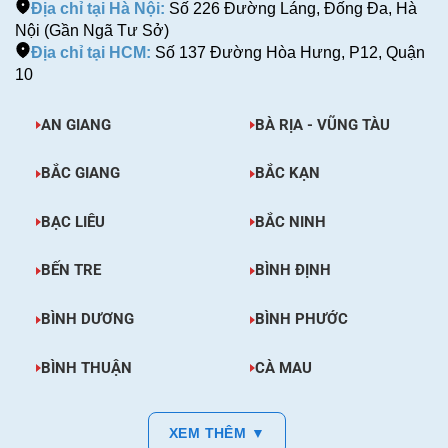
Địa chỉ tại Hà Nội:
Số 226 Đường Láng, Đống Đa, Hà
Nội (Gần Ngã Tư Sở)
Địa chỉ tại HCM:
Số 137 Đường Hòa Hưng, P12, Quận
10
AN GIANG
BÀ RỊA - VŨNG TÀU
BẮC GIANG
BẮC KẠN
BẠC LIÊU
BẮC NINH
BẾN TRE
BÌNH ĐỊNH
BÌNH DƯƠNG
BÌNH PHƯỚC
BÌNH THUẬN
CÀ MAU
XEM THÊM ▼