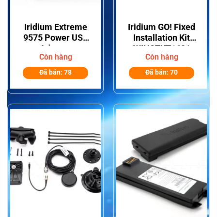
Iridium Extreme
Iridium GO! Fixed
9575 Power USB
Installation Kit
Adapter
WINSTKT1601
Còn hàng
Còn hàng
H3APU1501
Đã bán: 78
Đã bán: 70