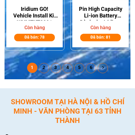
Iridium GO!
Pin High Capacity
Vehicle Install Kit
Li-ion Battery
WVMTKT2001
Dành cho Iridium
Còn hàng
Còn hàng
9555
Đã bán: 78
Đã bán: 81
1
2
3
4
5
6
SHOWROOM TẠI HÀ NỘI & HỒ CHÍ
MINH - VĂN PHÒNG TẠI 63 TỈNH
THÀNH