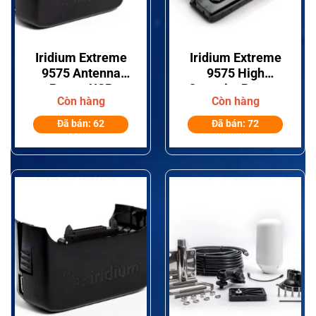
Iridium Extreme
Iridium Extreme
9575 Antenna
9575 High
Power USB
Capacity Battery
Còn hàng
Còn hàng
Adapter
Đã bán: 62
Đã bán: 72