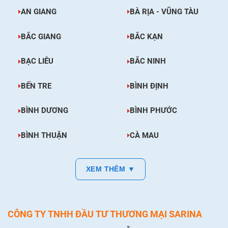
AN GIANG
BÀ RỊA - VŨNG TÀU
BẮC GIANG
BẮC KẠN
BẠC LIÊU
BẮC NINH
BẾN TRE
BÌNH ĐỊNH
BÌNH DƯƠNG
BÌNH PHƯỚC
BÌNH THUẬN
CÀ MAU
XEM THÊM ▼
CÔNG TY TNHH ĐẦU TƯ THƯƠNG MẠI SARINA