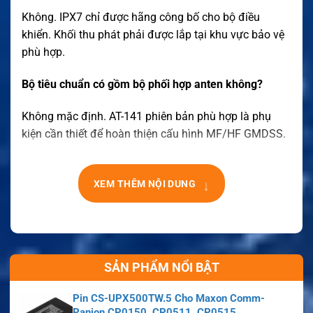
Không. IPX7 chỉ được hãng công bố cho bộ điều
khiển. Khối thu phát phải được lắp tại khu vực bảo vệ
phù hợp.
Bộ tiêu chuẩn có gồm bộ phối hợp anten không?
Không mặc định. AT-141 phiên bản phù hợp là phụ
kiện cần thiết để hoàn thiện cấu hình MF/HF GMDSS.
↓
XEM THÊM NỘI DUNG
SẢN PHẨM NỔI BẬT
Pin CS-UPX500TW.5 Cho Maxon Comm-
Panion CP0150, CP0511, CP0515