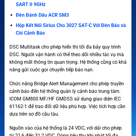
SART II 9GHz
Đèn Đánh Dấu ACR SM3
Hộp Kết Nối Sirius Cho 3027 SAT-C Với Đèn Báo và
Còi Cảnh Báo
DSC Multitask cho phép hiển thị tối đa bảy quy trình
DSC. Người vận hành có thể theo dõi nhiều tác vụ mà
không mất thông tin quan trọng. Hệ thống cũng có khả
năng gửi cuộc gọi chuyển tiếp báo nạn.
Chức năng Bridge Alert Management cho phép truyền
cảnh báo đến hệ thống quản lý cảnh báo trung tâm.
ICOM GM800 MF/HF GMDSS sử dụng giao diện IEC
61162-1 để trao đổi dữ liệu phù hợp. Việc tích hợp cần
dựa trên sơ đồ cầu tàu.
Nguồn vào của hệ thống là 24 VDC, với dải cho phép
từ 21,6 đến 31,2 VDC. Dòng tiêu thụ khi phát tối đa