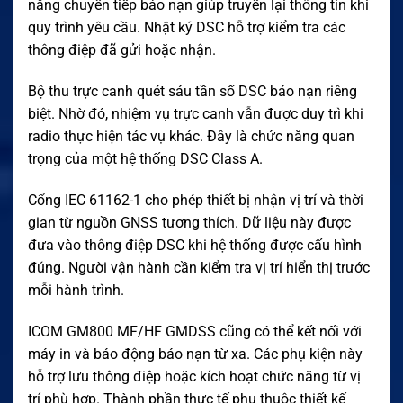
năng chuyển tiếp báo nạn giúp truyền lại thông tin khi
quy trình yêu cầu. Nhật ký DSC hỗ trợ kiểm tra các
thông điệp đã gửi hoặc nhận.
Bộ thu trực canh quét sáu tần số DSC báo nạn riêng
biệt. Nhờ đó, nhiệm vụ trực canh vẫn được duy trì khi
radio thực hiện tác vụ khác. Đây là chức năng quan
trọng của một hệ thống DSC Class A.
Cổng IEC 61162-1 cho phép thiết bị nhận vị trí và thời
gian từ nguồn GNSS tương thích. Dữ liệu này được
đưa vào thông điệp DSC khi hệ thống được cấu hình
đúng. Người vận hành cần kiểm tra vị trí hiển thị trước
mỗi hành trình.
ICOM GM800 MF/HF GMDSS cũng có thể kết nối với
máy in và báo động báo nạn từ xa. Các phụ kiện này
hỗ trợ lưu thông điệp hoặc kích hoạt chức năng từ vị
trí phù hợp. Thành phần thực tế phụ thuộc thiết kế