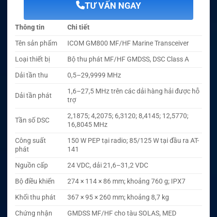
TƯ VẤN NGAY
Thông tin
Chi tiết
Tên sản phẩm
ICOM GM800 MF/HF Marine Transceiver
Loại thiết bị
Bộ thu phát MF/HF GMDSS, DSC Class A
Dải tần thu
0,5–29,9999 MHz
1,6–27,5 MHz trên các dải hàng hải được hỗ
Dải tần phát
trợ
2,1875; 4,2075; 6,3120; 8,4145; 12,5770;
Tần số DSC
16,8045 MHz
Công suất
150 W PEP tại radio; 85/125 W tại đầu ra AT-
phát
141
Nguồn cấp
24 VDC, dải 21,6–31,2 VDC
Bộ điều khiển
274 × 114 × 86 mm; khoảng 760 g; IPX7
Khối thu phát
367 × 95 × 260 mm; khoảng 8,7 kg
Chứng nhận
GMDSS MF/HF cho tàu SOLAS, MED