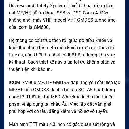
Distress and Safety System. Thiết bị hoạt động trên
dải MF/HF, hỗ trợ thoại SSB và DSC Class A. Đây
không phải máy VHF; model VHF GMDSS tương ứng
của Icom là GM600.
Hệ thống có cấu trúc tách rời giữa bộ điều khiển và
khối thu phát chính. Bộ điều khiển được đặt tại vị trí
trực ca, còn khối thu phát có thể bố trí trong khu vực
kỹ thuật. Cách thiết kế này giúp tối ưu không gian và
thuận tiện khi bảo trì.
ICOM GM800 MF/HF GMDSS đáp ứng yêu cầu liên lạc
MF/HF của GMDSS dành cho tàu SOLAS hoạt động
quốc tế. Thiết bị đạt MED Wheelmark cho tàu thuộc
phạm vi áp dụng tại châu Âu. Việc lắp đặt vẫn phải
phù hợp với cờ tàu, đăng kiểm và hồ sơ vô tuyến.
Màn hình TFT màu 4,3 inch có góc quan sát rộng và