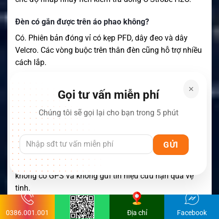
Đèn có gắn được trên áo phao không?
Có. Phiên bản đóng vỉ có kẹp PFD, dây đeo và dây
Velcro. Các vòng buộc trên thân đèn cũng hỗ trợ nhiều
cách lắp.
Đèn có chống nước không?
Gọi tư vấn miễn phí
Sản phẩm đã được thử nghiệm trong 24 giờ ở độ sâu
Chúng tôi sẽ gọi lại cho bạn trong 5 phút
khoảng 1m. Thông số này không đồng nghĩa với khả
năng dùng làm đèn lặn.
Đèn có truyền vị trí GPS không?
Không. Đây là đèn báo hiệu bằng ánh sáng. Sản phẩm
không có GPS và không gửi tín hiệu cứu nạn qua vệ
tinh.
Mã sản phẩm của đèn là gì?
0386.001.001
Địa chỉ
Facebook