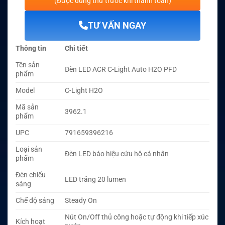
(Được dùng thử trước khi thanh toán)
TƯ VẤN NGAY
Thông tin
Chi tiết
Tên sản
Đèn LED ACR C-Light Auto H2O PFD
phẩm
Model
C-Light H2O
Mã sản
3962.1
phẩm
UPC
791659396216
Loại sản
Đèn LED báo hiệu cứu hộ cá nhân
phẩm
Đèn chiếu
LED trắng 20 lumen
sáng
Chế độ sáng
Steady On
Nút On/Off thủ công hoặc tự động khi tiếp xúc
Kích hoạt