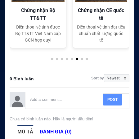
Chứng nhận CE quốc
Chứng nhận FC quốc
tế
tế
c
Điện thoại vệ tinh đạt tiêu
Điện thoại vệ tinh đạt tiêu
ấp
chuẩn chất lượng quốc
chuẩn chất lượng quốc
tế
tế
Sort by
0 Bình luận
POST
Chưa có bình luận nào. Hãy là người đầu tiên!
MÔ TẢ
ĐÁNH GIÁ (0)