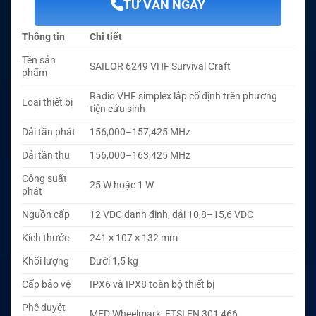
TƯ VẤN NGAY
Thông tin
Chi tiết
Tên sản
SAILOR 6249 VHF Survival Craft
phẩm
Radio VHF simplex lắp cố định trên phương
Loại thiết bị
tiện cứu sinh
Dải tần phát
156,000–157,425 MHz
Dải tần thu
156,000–163,425 MHz
Công suất
25 W hoặc 1 W
phát
Nguồn cấp
12 VDC danh định, dải 10,8–15,6 VDC
Kích thước
241 × 107 × 132 mm
Khối lượng
Dưới 1,5 kg
Cấp bảo vệ
IPX6 và IPX8 toàn bộ thiết bị
Phê duyệt
MED Wheelmark, ETSI EN 301 466