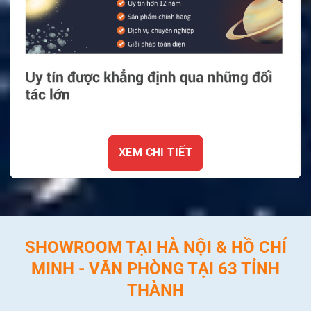
XEM CHI TIẾT
SHOWROOM TẠI HÀ NỘI & HỒ CHÍ
MINH - VĂN PHÒNG TẠI 63 TỈNH
THÀNH