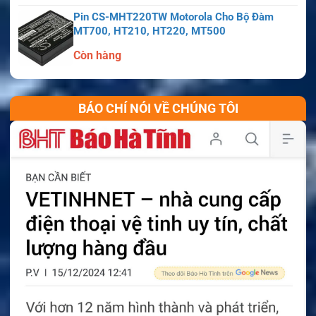
Pin CS-MHT220TW Motorola Cho Bộ Đàm
MT700, HT210, HT220, MT500
Còn hàng
BÁO CHÍ NÓI VỀ CHÚNG TÔI