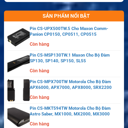
SẢN PHẨM NỔI BẬT
Pin CS-UPX500TW.5 Cho Maxon Comm-
Panion CP0150, CP0511, CP0515
Còn hàng
Pin CS-MSP130TW.1 Maxon Cho Bộ Đàm
SP130, SP140, SP150, SL55
Còn hàng
Pin CS-MPX700TW Motorola Cho Bộ Đàm
APX6000, APX7000, APX8000, SRX2200
Còn hàng
Pin CS-MKT594TW Motorola Cho Bộ Đàm
Astro Saber, MX1000, MX2000, MX3000
Còn hàng