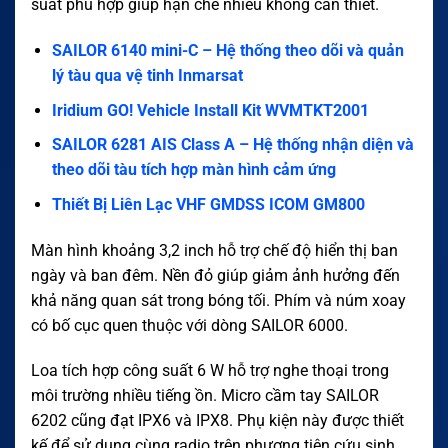
suất phù hợp giúp hạn chế nhiễu không cần thiết.
SAILOR 6140 mini-C – Hệ thống theo dõi và quản
lý tàu qua vệ tinh Inmarsat
Iridium GO! Vehicle Install Kit WVMTKT2001
SAILOR 6281 AIS Class A – Hệ thống nhận diện và
theo dõi tàu tích hợp màn hình cảm ứng
Thiết Bị Liên Lạc VHF GMDSS ICOM GM800
Màn hình khoảng 3,2 inch hỗ trợ chế độ hiển thị ban
ngày và ban đêm. Nền đỏ giúp giảm ảnh hưởng đến
khả năng quan sát trong bóng tối. Phím và núm xoay
có bố cục quen thuộc với dòng SAILOR 6000.
Loa tích hợp công suất 6 W hỗ trợ nghe thoại trong
môi trường nhiều tiếng ồn. Micro cầm tay SAILOR
6202 cũng đạt IPX6 và IPX8. Phụ kiện này được thiết
kế để sử dụng cùng radio trên phương tiện cứu sinh.