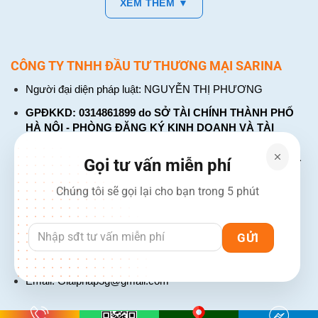
XEM THÊM ▼
CÔNG TY TNHH ĐẦU TƯ THƯƠNG MẠI SARINA
Người đại diện pháp luật: NGUYỄN THỊ PHƯƠNG
GPĐKKD: 0314861899 do SỞ TÀI CHÍNH THÀNH PHỐ
HÀ NỘI - PHÒNG ĐĂNG KÝ KINH DOANH VÀ TÀI
CHÍNH DOANH NGHIỆP cấp. Đăng ký lần đầu: ngày 26
tháng 01 năm 2018. Đăng ký thay đổi lần thứ: 4, ngày 31
Gọi tư vấn miễn phí
tháng 03 năm 2026
Chúng tôi sẽ gọi lại cho bạn trong 5 phút
226 Đường Láng, Đống Đa, Hà Nội
137 Đường Hòa Hưng, Phường 12, Quận 10, TP. Hồ Chí
Minh
Hotline: 1900 2106 - 0386 001 001
Email:
Giaiphap3g@gmail.com