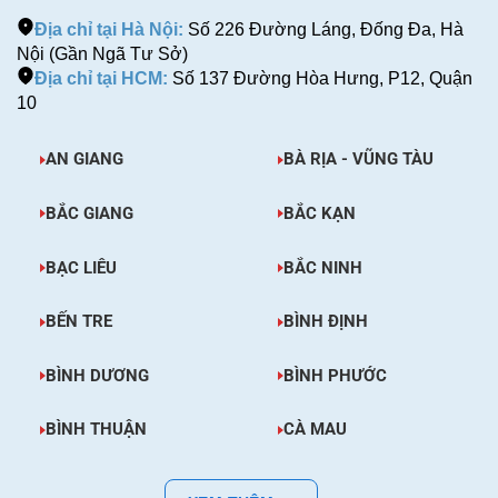
Địa chỉ tại Hà Nội:
Số 226 Đường Láng, Đống Đa, Hà
Nội (Gần Ngã Tư Sở)
Địa chỉ tại HCM:
Số 137 Đường Hòa Hưng, P12, Quận
10
AN GIANG
BÀ RỊA - VŨNG TÀU
BẮC GIANG
BẮC KẠN
BẠC LIÊU
BẮC NINH
BẾN TRE
BÌNH ĐỊNH
BÌNH DƯƠNG
BÌNH PHƯỚC
BÌNH THUẬN
CÀ MAU