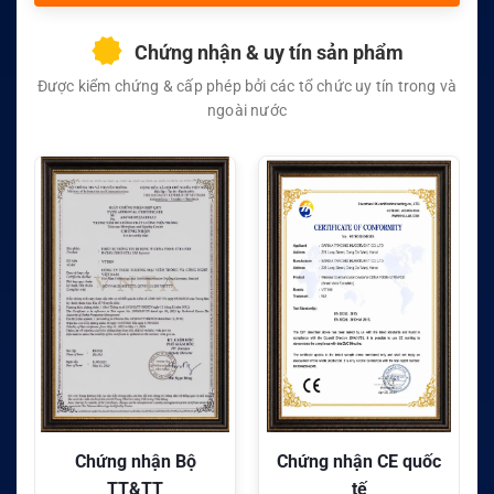
Chứng nhận & uy tín sản phẩm
Được kiểm chứng & cấp phép bởi các tổ chức uy tín trong và
ngoài nước
ứng nhận Bộ
Chứng nhận CE quốc
Chứng nhận
TT&TT
tế
tế