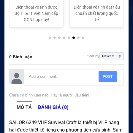
hoại vệ tinh được
Điện thoại vệ tinh đạt tiêu
Điện thoại vệ t
TT Việt Nam cấp
chuẩn chất lượng quốc
chuẩn chất l
CN hợp quy!
tế
tế
Sort by
0 Bình luận
POST
Chưa có bình luận nào. Hãy là người đầu tiên!
MÔ TẢ
ĐÁNH GIÁ (0)
SAILOR 6249 VHF Survival Craft là thiết bị VHF hàng
hải được thiết kế riêng cho phương tiện cứu sinh. Sản