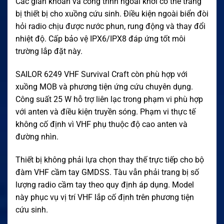
Các giàn khoan và công trình ngoài khơi có thể trang
bị thiết bị cho xuồng cứu sinh. Điều kiện ngoài biển đòi
hỏi radio chịu được nước phun, rung động và thay đổi
nhiệt độ. Cấp bảo vệ IPX6/IPX8 đáp ứng tốt môi
trường lắp đặt này.
SAILOR 6249 VHF Survival Craft còn phù hợp với
xuồng MOB và phương tiện ứng cứu chuyên dụng.
Công suất 25 W hỗ trợ liên lạc trong phạm vi phù hợp
với anten và điều kiện truyền sóng. Phạm vi thực tế
không cố định vì VHF phụ thuộc độ cao anten và
đường nhìn.
Thiết bị không phải lựa chọn thay thế trực tiếp cho bộ
đàm VHF cầm tay GMDSS. Tàu vẫn phải trang bị số
lượng radio cầm tay theo quy định áp dụng. Model
này phục vụ vị trí VHF lắp cố định trên phương tiện
cứu sinh.