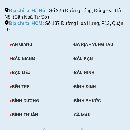
Địa chỉ tại Hà Nội:
Số 226 Đường Láng, Đống Đa, Hà
Nội (Gần Ngã Tư Sở)
Địa chỉ tại HCM:
Số 137 Đường Hòa Hưng, P12, Quận
10
AN GIANG
BÀ RỊA - VŨNG TÀU
BẮC GIANG
BẮC KẠN
BẠC LIÊU
BẮC NINH
BẾN TRE
BÌNH ĐỊNH
BÌNH DƯƠNG
BÌNH PHƯỚC
BÌNH THUẬN
CÀ MAU