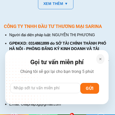
XEM THÊM ▼
CÔNG TY TNHH ĐẦU TƯ THƯƠNG MẠI SARINA
Người đại diện pháp luật: NGUYỄN THỊ PHƯƠNG
GPĐKKD: 0314861899 do SỞ TÀI CHÍNH THÀNH PHỐ
HÀ NỘI - PHÒNG ĐĂNG KÝ KINH DOANH VÀ TÀI
CHÍNH DOANH NGHIỆP cấp. Đăng ký lần đầu: ngày 26
tháng 01 năm 2018. Đăng ký thay đổi lần thứ: 4, ngày 31
Gọi tư vấn miễn phí
tháng 03 năm 2026
Chúng tôi sẽ gọi lại cho bạn trong 5 phút
226 Đường Láng, Đống Đa, Hà Nội
137 Đường Hòa Hưng, Phường 12, Quận 10, TP. Hồ Chí
Minh
Hotline: 1900 2106 - 0386 001 001
Email:
Giaiphap3g@gmail.com