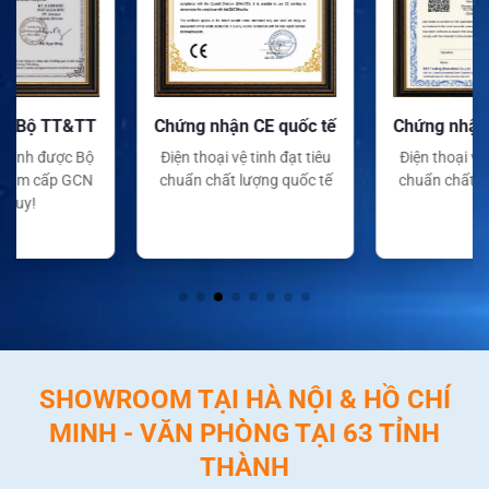
Chứng nhận CE quốc tế
Chứng nhận FC quốc tế
Điện thoại vệ tinh đạt tiêu
Điện thoại vệ tinh đạt tiêu
chuẩn chất lượng quốc tế
chuẩn chất lượng quốc tế
SHOWROOM TẠI HÀ NỘI & HỒ CHÍ
MINH - VĂN PHÒNG TẠI 63 TỈNH
THÀNH