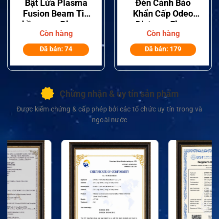
Bật Lửa Plasma
Đèn Cảnh Báo
Fusion Beam Tia
Khẩn Cấp Odeo
hồ quang Plasma
Distress Flare
Còn hàng
Còn hàng
kép
Đã bán: 74
Đã bán: 179
Chứng nhận & uy tín sản phẩm
Được kiểm chứng & cấp phép bởi các tổ chức uy tín trong và
ngoài nước