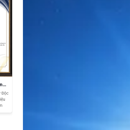
ền
ý Độc
iệu
am