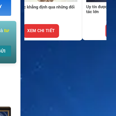
Y
và
tư
XEM CHI TIẾT