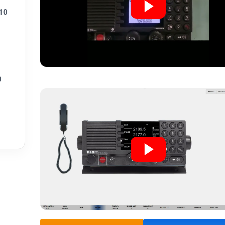
adcast
10
 30 MH
)
goài t
369 Tr
inal v