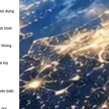
 sử dụng
nh trình
i thông
à tùy
rên biển.
 gọi