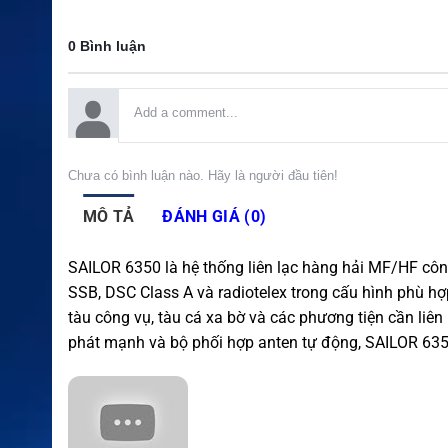
0 Bình luận
Chưa có bình luận nào. Hãy là người đầu tiên!
MÔ TẢ
ĐÁNH GIÁ (0)
SAILOR 6350 là hệ thống liên lạc hàng hải MF/HF cô
SSB, DSC Class A và radiotelex trong cấu hình phù hợ
tàu công vụ, tàu cá xa bờ và các phương tiện cần liên
phát mạnh và bộ phối hợp anten tự động, SAILOR 6350 g