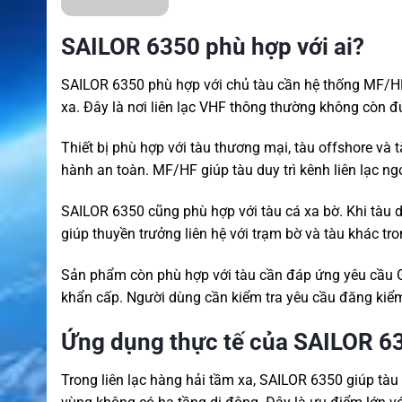
SAILOR 6350 phù hợp với ai?
SAILOR 6350 phù hợp với chủ tàu cần hệ thống MF/HF
xa. Đây là nơi liên lạc VHF thông thường không còn đ
Thiết bị phù hợp với tàu thương mại, tàu offshore và 
hành an toàn. MF/HF giúp tàu duy trì kênh liên lạc ng
SAILOR 6350 cũng phù hợp với tàu cá xa bờ. Khi tàu di
giúp thuyền trưởng liên hệ với trạm bờ và tàu khác tr
Sản phẩm còn phù hợp với tàu cần đáp ứng yêu cầu G
khẩn cấp. Người dùng cần kiểm tra yêu cầu đăng kiểm 
Ứng dụng thực tế của SAILOR 6
Trong liên lạc hàng hải tầm xa, SAILOR 6350 giúp tàu