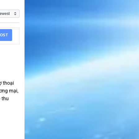
OST
ợ thoại
ương mại,
 thu