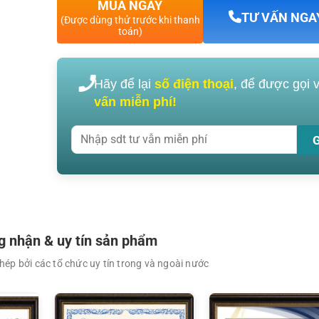
MUA NGAY
TƯ VẤN NGA
(Được dùng thử trước khi thanh
toán)
Hãy để lại
số điện thoại
, để được gọi 
XEM CHI TIẾT
XEM CHI TIẾT
vấn miễn phí!
 nhận & uy tín sản phẩm
ép bởi các tổ chức uy tín trong và ngoài nước