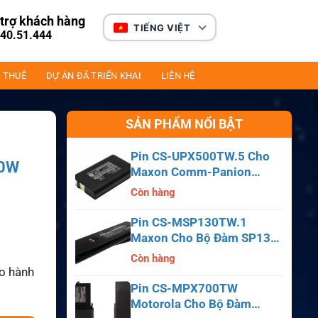
trợ khách hàng
TIẾNG VIỆT
40.51.444
 THUÊ
DỰ ÁN ĐÃ TRIỂN KHAI
LIÊN HỆ
SẢN PHẨM NỔI BẬT
Pin CS-UPX500TW.5 Cho
00W
Maxon Comm-Panion
CP0150, CP0511, CP0515
Còn hàng
Pin CS-MSP130TW.1
Maxon Cho Bộ Đàm SP130,
SP140, SP150, SL55
Còn hàng
ảo hành
Pin CS-MPX700TW
Motorola Cho Bộ Đàm