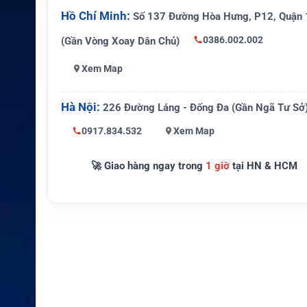
Chế độ h
SSB telephony, DSC, TELEX, AM bro
Hồ Chí Minh:
Số 137 Đường Hòa Hưng, P12, Quận 
oạt động
reception
0386.002.002
(Gần Vòng Xoay Dân Chủ)
Dải thu
150 kHz đến 30 MHz
Xem Map
Băng hàng hải ITU từ 1605 kHz đến
Dải phát
z
Hà Nội:
226 Đường Láng - Đống Đa (Gần Ngã Tư Sở
Nguồn đi
24V DC danh định, hỗ trợ nguồn AC n
ện
ùy cấu hình
0917.834.532
Xem Map
Thành ph
SAILOR 6301 Control Unit, SAILOR 6
🚀 Giao hàng ngay trong
1 giờ
tại HN & HCM
ần chính
ansceiver, SAILOR 6383 ATU
ThraneLINK, Ethernet, Message Term
Tích hợp
à Alarm Panel tùy cấu hình