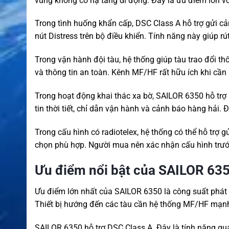
vùng không có hạ tầng di động. Đây là ưu điểm lớn với
Trong tình huống khẩn cấp, DSC Class A hỗ trợ gửi cả
nút Distress trên bộ điều khiển. Tính năng này giúp rú
Trong vận hành đội tàu, hệ thống giúp tàu trao đổi thôn
và thông tin an toàn. Kênh MF/HF rất hữu ích khi cần l
Trong hoạt động khai thác xa bờ, SAILOR 6350 hỗ trợ l
tin thời tiết, chỉ dẫn vận hành và cảnh báo hàng hải. 
Trong cấu hình có radiotelex, hệ thống có thể hỗ trợ g
chọn phù hợp. Người mua nên xác nhận cấu hình trướ
Ưu điểm nổi bật của SAILOR 63
Ưu điểm lớn nhất của SAILOR 6350 là công suất phát 
Thiết bị hướng đến các tàu cần hệ thống MF/HF mạnh
SAILOR 6350 hỗ trợ DSC Class A. Đây là tính năng qu