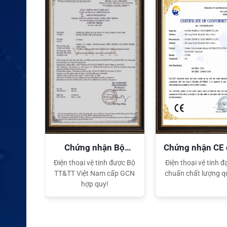
quyền
Chứng nhận Bộ
Chứng nhận CE
TT&TT
tế
ại lý Độc
Điện thoại vệ tinh được Bộ
Điện thoại vệ tinh đạ
ng hiệu
TT&TT Việt Nam cấp GCN
chuẩn chất lượng q
t Nam
hợp quy!