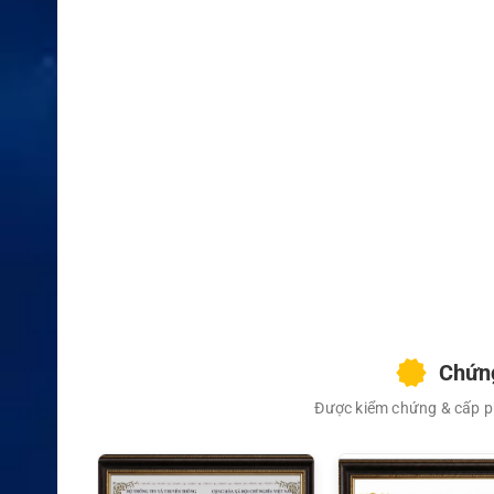
XEM CHI TIẾT
Chứng
Được kiểm chứng & cấp ph