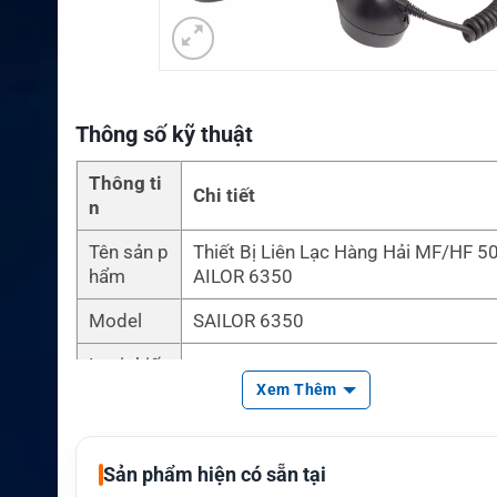
Thông số kỹ thuật
Thông ti
Chi tiết
n
Tên sản p
Thiết Bị Liên Lạc Hàng Hải MF/HF 
hẩm
AILOR 6350
Model
SAILOR 6350
Loại thiết
Hệ thống MF/HF DSC Class A hàng h
bị
Xem Thêm
Công suấ
500W PEP, giảm còn 400W PEP tron
t phát
1.6–3.999 MHz
Sản phẩm hiện có sẵn tại