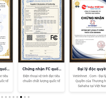
 quốc
Chứng nhận FC quốc
Đại lý độc quy
tế
Sahaha
t tiêu
Điện thoại vệ tinh đạt tiêu
Vetinhnet . Com - Đại l
uốc tế
chuẩn chất lượng quốc tế
Quyền của Thương h
Sahaha tại Việt N