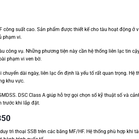
 công suất cao. Sản phẩm được thiết kế cho tàu hoạt động ở v
ủ phạm vi.
tàu công vụ. Những phương tiện này cần hệ thống liên lạc tin cậ
oài phạm vi ven bờ.
 chuyển dài ngày, liên lạc ổn định là yếu tố rất quan trọng. Hệ 
ong khu vực.
MDSS. DSC Class A giúp hỗ trợ gọi chọn số kỹ thuật số và cản
trước khi lắp đặt.
350
 duy trì thoại SSB trên các băng MF/HF. Hệ thống phù hợp khi tà