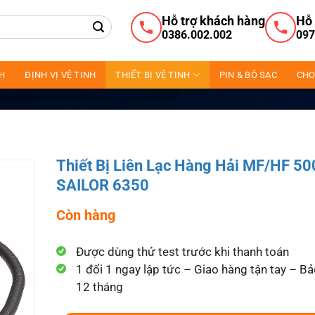
Hỗ trợ khách hàng
Hỗ 
0386.002.002
097
NH
ĐỊNH VỊ VỆ TINH
THIẾT BỊ VỆ TINH
PIN & BỘ SẠC
CHO
Thiết Bị Liên Lạc Hàng Hải MF/HF 5
SAILOR 6350
Còn hàng
Được dùng thử test trước khi thanh toán
1 đổi 1 ngay lập tức – Giao hàng tận tay – B
12 tháng