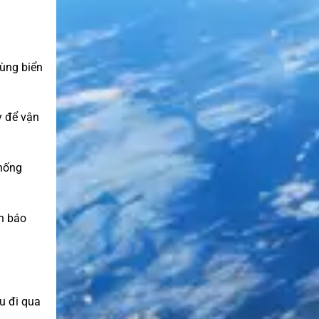
ùng biển
y để vận
thống
h báo
u đi qua