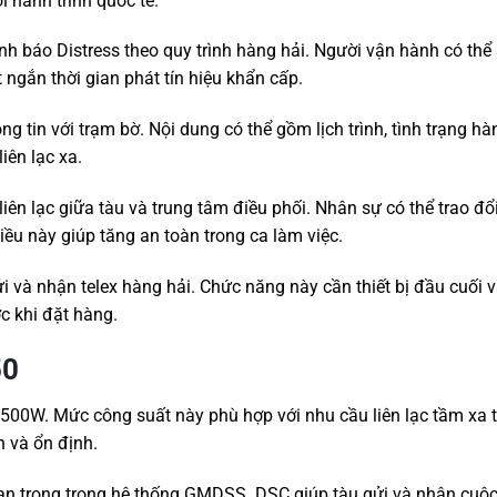
 hành trình quốc tế.
nh báo Distress theo quy trình hàng hải. Người vận hành có thể
t ngắn thời gian phát tín hiệu khẩn cấp.
g tin với trạm bờ. Nội dung có thể gồm lịch trình, tình trạng hà
iên lạc xa.
iên lạc giữa tàu và trung tâm điều phối. Nhân sự có thể trao đổ
Điều này giúp tăng an toàn trong ca làm việc.
ửi và nhận telex hàng hải. Chức năng này cần thiết bị đầu cuối v
c khi đặt hàng.
50
500W. Mức công suất này phù hợp với nhu cầu liên lạc tầm xa t
 và ổn định.
an trọng trong hệ thống GMDSS. DSC giúp tàu gửi và nhận cuộc