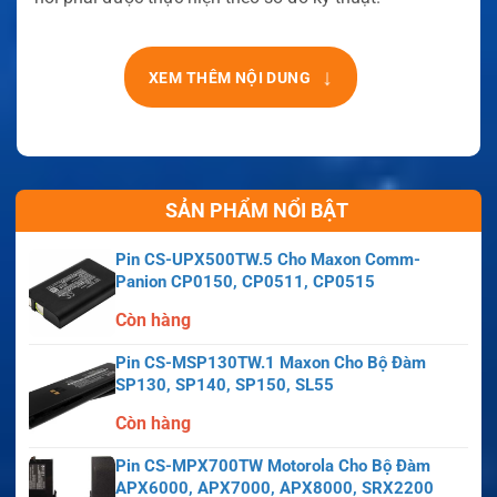
↓
XEM THÊM NỘI DUNG
SẢN PHẨM NỔI BẬT
Pin CS-UPX500TW.5 Cho Maxon Comm-
Panion CP0150, CP0511, CP0515
Còn hàng
Pin CS-MSP130TW.1 Maxon Cho Bộ Đàm
SP130, SP140, SP150, SL55
Còn hàng
Pin CS-MPX700TW Motorola Cho Bộ Đàm
APX6000, APX7000, APX8000, SRX2200