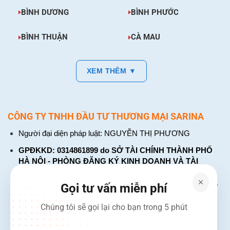
BÌNH DƯƠNG
BÌNH PHƯỚC
BÌNH THUẬN
CÀ MAU
XEM THÊM ▼
CÔNG TY TNHH ĐẦU TƯ THƯƠNG MẠI SARINA
Người đại diện pháp luật: NGUYỄN THỊ PHƯƠNG
GPĐKKD: 0314861899 do SỞ TÀI CHÍNH THÀNH PHỐ
HÀ NỘI - PHÒNG ĐĂNG KÝ KINH DOANH VÀ TÀI
CHÍNH DOANH NGHIỆP cấp. Đăng ký lần đầu: ngày 26
tháng 01 năm 2018. Đăng ký thay đổi lần thứ: 4, ngày 31
Gọi tư vấn miễn phí
tháng 03 năm 2026
Chúng tôi sẽ gọi lại cho bạn trong 5 phút
226 Đường Láng, Đống Đa, Hà Nội
137 Đường Hòa Hưng, Phường 12, Quận 10, TP. Hồ Chí