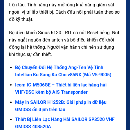
trên tàu. Tính năng này mở rộng khả năng giám sát
ngoài vị trí lắp thiết bị. Cách đấu nối phải tuân theo sơ
đồ kỹ thuật.
Bộ điều khiển Sirius 6130 LRIT có nút Reset riêng. Nút
này ngắt nguồn đến anten và bộ điều khiển để khởi
động lại hệ thống. Người vận hành chỉ nên sử dụng
khi thực sự cần thiết.
Bộ Chuyển Đổi Hệ Thống Ăng-Ten Vệ Tinh
Intellian Ku Sang Ka Cho v85NX (Mã V5-9005)
Icom IC-M506GE – Thiết bị liên lạc hàng hải
VHF/DSC kèm bộ AIS Transponder
Máy in SAILOR H1252B: Giải pháp in dữ liệu
GMDSS ổn định trên tàu
Thiết Bị Liên Lạc Hàng Hải SAILOR SP3520 VHF
GMDSS 403520A