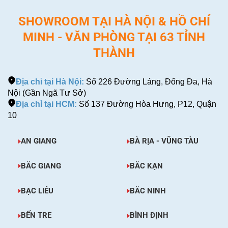
SHOWROOM TẠI HÀ NỘI & HỒ CHÍ
MINH - VĂN PHÒNG TẠI 63 TỈNH
THÀNH
Địa chỉ tại Hà Nội:
Số 226 Đường Láng, Đống Đa, Hà
Nội (Gần Ngã Tư Sở)
Địa chỉ tại HCM:
Số 137 Đường Hòa Hưng, P12, Quận
10
AN GIANG
BÀ RỊA - VŨNG TÀU
BẮC GIANG
BẮC KẠN
BẠC LIÊU
BẮC NINH
BẾN TRE
BÌNH ĐỊNH