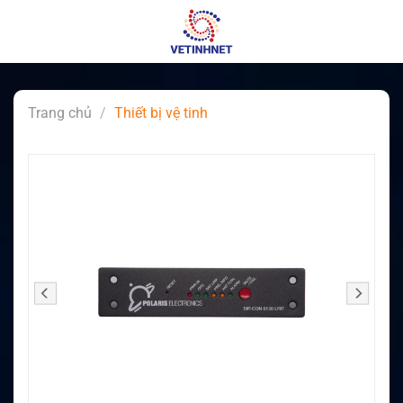
Skip
to
content
Trang chủ
/
Thiết bị vệ tinh