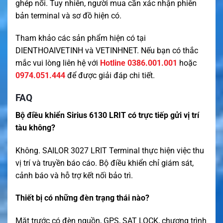
ghép nối. Tuy nhiên, người mua cần xác nhận phiên
bản terminal và sơ đồ hiện có.
Tham khảo các sản phẩm hiện có tại
DIENTHOAIVETINH
và
VETINHNET
. Nếu bạn có thắc
mắc vui lòng liên hệ với
Hotline 0386.001.001
hoặc
0974.051.444
để được giải đáp chi tiết.
FAQ
Bộ điều khiển Sirius 6130 LRIT có trực tiếp gửi vị trí
tàu không?
Không. SAILOR 3027 LRIT Terminal thực hiện việc thu
vị trí và truyền báo cáo. Bộ điều khiển chỉ giám sát,
cảnh báo và hỗ trợ kết nối bảo trì.
Thiết bị có những đèn trạng thái nào?
Mặt trước có đèn nguồn, GPS, SAT LOCK, chương trình