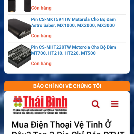
Còn hàng
Pin CS-MKT594TW Motorola Cho Bộ Đàm
Astro Saber, MX1000, MX2000, MX3000
Còn hàng
Pin CS-MHT220TW Motorola Cho Bộ Đàm
MT700, HT210, HT220, MT500
Còn hàng
BÁO CHÍ NÓI VỀ CHÚNG TÔI