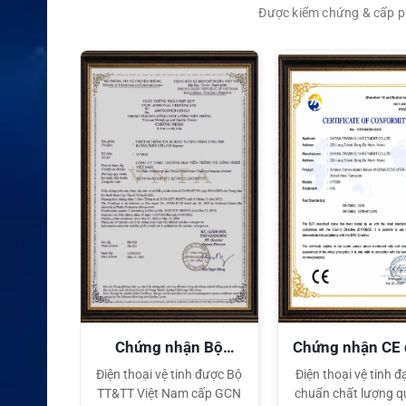
Được kiểm chứng & cấp ph
XEM CHI TIẾT
quyền
Chứng nhận Bộ
Chứng nhận CE
TT&TT
tế
ại lý Độc
Điện thoại vệ tinh được Bộ
Điện thoại vệ tinh đạ
ng hiệu
TT&TT Việt Nam cấp GCN
chuẩn chất lượng q