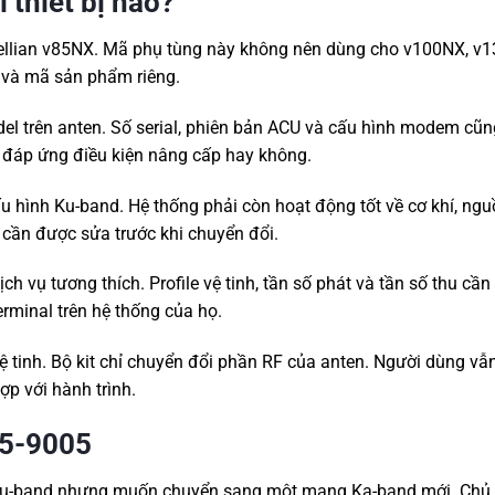
 thiết bị nào?
ntellian v85NX. Mã phụ tùng này không nên dùng cho v100NX, v
 và mã sản phẩm riêng.
el trên anten. Số serial, phiên bản ACU và cấu hình modem cũ
có đáp ứng điều kiện nâng cấp hay không.
u hình Ku-band. Hệ thống phải còn hoạt động tốt về cơ khí, ngu
 cần được sửa trước khi chuyển đổi.
h vụ tương thích. Profile vệ tinh, tần số phát và tần số thu cầ
rminal trên hệ thống của họ.
vệ tinh. Bộ kit chỉ chuyển đổi phần RF của anten. Người dùng vẫ
p với hành trình.
V5-9005
 Ku-band nhưng muốn chuyển sang một mạng Ka-band mới. Chủ 