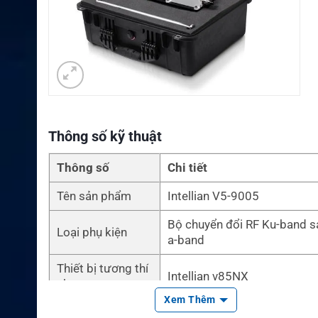
Thông số kỹ thuật
Thông số
Chi tiết
Tên sản phẩm
Intellian V5-9005
Bộ chuyển đổi RF Ku-band s
Loại phụ kiện
a-band
Thiết bị tương thí
Intellian v85NX
ch
Xem Thêm
Hướng chuyển đổ