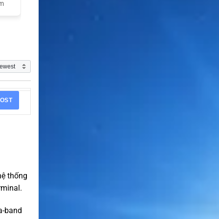
am
OST
hệ thống
rminal.
Ka-band