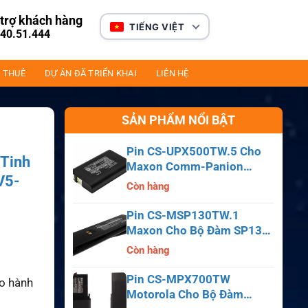
trợ khách hàng
TIẾNG VIỆT
40.51.444
 THUÊ
DỰ ÁN ĐÃ TRIỂN KHAI
LIÊN HỆ
SẢN PHẨM NỔI BẬT
Pin CS-UPX500TW.5 Cho
 Tinh
Maxon Comm-Panion
V5-
CP0150, CP0511, CP0515
Còn hàng
Pin CS-MSP130TW.1
Maxon Cho Bộ Đàm SP130,
SP140, SP150, SL55
Còn hàng
Pin CS-MPX700TW
ảo hành
Motorola Cho Bộ Đàm