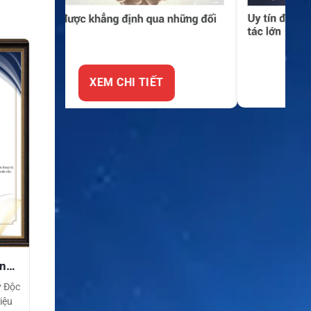
XEM CHI TIẾT
ền
ý Độc
iệu