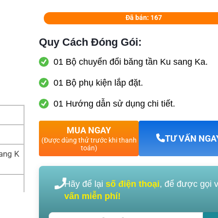
Đã bán: 167
Quy Cách Đóng Gói:
01 Bộ chuyển đổi băng tần Ku sang Ka.
01 Bộ phụ kiện lắp đặt.
01 Hướng dẫn sử dụng chi tiết.
MUA NGAY
TƯ VẤN NGA
(Được dùng thử trước khi thanh
toán)
ang K
Hãy để lại
số điện thoại
, để được gọi 
vấn miễn phí!