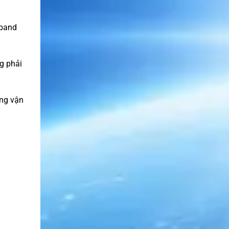
-band
g phải
ống vận