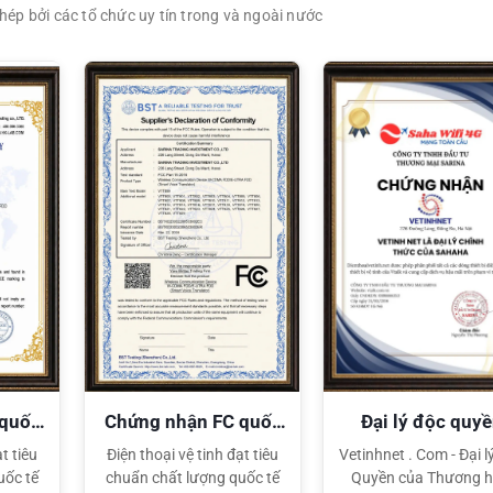
ép bởi các tổ chức uy tín trong và ngoài nước
XEM CHI TIẾT
XEM CHI TIẾT
 quốc
Chứng nhận FC quốc
Đại lý độc quy
tế
Sahaha
t tiêu
Điện thoại vệ tinh đạt tiêu
Vetinhnet . Com - Đại l
uốc tế
chuẩn chất lượng quốc tế
Quyền của Thương h