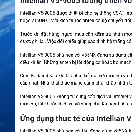
Intellian V5-9005 tương thích với
Intellian V5-9005 được thiết kế cho hệ thống VSAT I
hoặc v150NX. Mỗi kích thước anten có bộ chuyển đổi
Trước khi đặt hàng, người mua cần kiểm tra nhãn mod
được ghi lại. Việc đối chiếu giúp xác định hệ thống 
Intellian V5-9005 phù hợp với v85NX đang sử dụng cấ
điều khiển. Những anten bị lỗi động cơ hoặc bo mạch
Cụm Ka-band sau khi lắp phải kết nối với modem và dịc
cập nhật. Nhà khai thác mạng cũng phải chấp nhận te
Intellian V5-9005 không tự cung cấp dịch vụ Internet 
modem, tài khoản dịch vụ và vùng phủ Ka-band phù hợ
Ứng dụng thực tế của Intellian 
Intellian V5-9005 phù hợp với tàu đang dùng v85NX