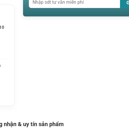
 tâm an
10
ome
)
g điều
-band
 nhận & uy tín sản phẩm