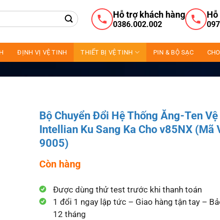
Hỗ trợ khách hàng
Hỗ 
0386.002.002
097
NH
ĐỊNH VỊ VỆ TINH
THIẾT BỊ VỆ TINH
PIN & BỘ SẠC
CHO
Bộ Chuyển Đổi Hệ Thống Ăng-Ten Vệ
Intellian Ku Sang Ka Cho v85NX (Mã 
9005)
Còn hàng
Được dùng thử test trước khi thanh toán
1 đổi 1 ngay lập tức – Giao hàng tận tay – B
12 tháng