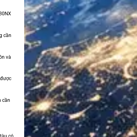
130NX
ng cần
ồn và
n được
n cần
tàu có