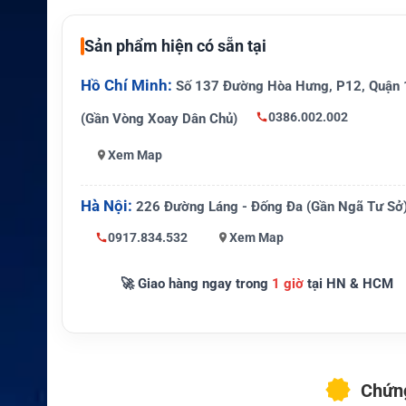
Ku-band sang Ka-band
i
Sản phẩm hiện có sẵn tại
Công suất BUC
5 W Ka-band
Thành phần thay t
Hồ Chí Minh:
Cụm RF và feed đặt ở trung
Số 137 Đường Hòa Hưng, P12, Quận 
hế
ten
0386.002.002
(Gần Vòng Xoay Dân Chủ)
Chảo anten tương
85 cm
Xem Map
thích
Phương pháp lắp
Thay cụm RF bên trong rad
Hà Nội:
226 Đường Láng - Đống Đa (Gần Ngã Tư Sở
Thời gian thay ph
Có thể khoảng 20 phút tron
0917.834.532
Xem Map
ần cứng
kiện phù hợp
🚀 Giao hàng ngay trong
1 giờ
tại HN & HCM
Yêu cầu mạng và modem Ka
Dịch vụ vệ tinh
tương thích
Chứng