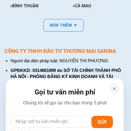
BÌNH THUẬN
CÀ MAU
XEM THÊM ▼
CÔNG TY TNHH ĐẦU TƯ THƯƠNG MẠI SARINA
Người đại diện pháp luật: NGUYỄN THỊ PHƯƠNG
GPĐKKD: 0314861899 do SỞ TÀI CHÍNH THÀNH PHỐ
HÀ NỘI - PHÒNG ĐĂNG KÝ KINH DOANH VÀ TÀI
CHÍNH DOANH NGHIỆP cấp. Đăng ký lần đầu: ngày 26
tháng 01 năm 2018. Đăng ký thay đổi lần thứ: 4, ngày 31
Gọi tư vấn miễn phí
tháng 03 năm 2026
Chúng tôi sẽ gọi lại cho bạn trong 5 phút
226 Đường Láng, Đống Đa, Hà Nội
137 Đường Hòa Hưng, Phường 12, Quận 10, TP. Hồ Chí
Minh
Hotline: 1900 2106 - 0386 001 001