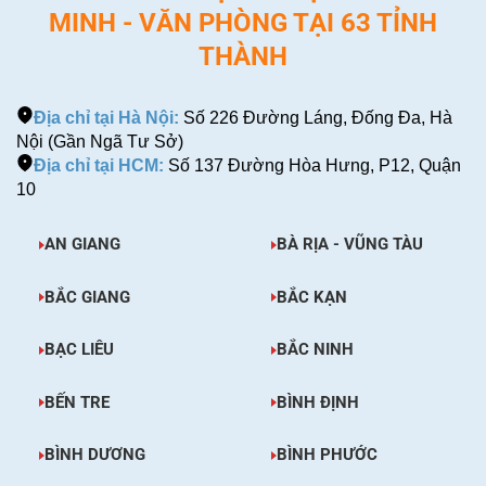
MINH - VĂN PHÒNG TẠI 63 TỈNH
THÀNH
Địa chỉ tại Hà Nội:
Số 226 Đường Láng, Đống Đa, Hà
Nội (Gần Ngã Tư Sở)
Địa chỉ tại HCM:
Số 137 Đường Hòa Hưng, P12, Quận
10
AN GIANG
BÀ RỊA - VŨNG TÀU
BẮC GIANG
BẮC KẠN
BẠC LIÊU
BẮC NINH
BẾN TRE
BÌNH ĐỊNH
BÌNH DƯƠNG
BÌNH PHƯỚC