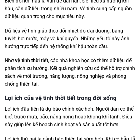
Biến đổi khí hậu là vấn đề dài hạn. Để hiểu xu hướng khí
hậu, cần dữ liệu trong nhiều năm. Vệ tinh cung cấp nguồn
dữ liệu quan trọng cho mục tiêu này.
Dữ liệu vệ tinh giúp theo dõi nhiệt độ đại dương, băng
tuyết, hơi nước, mây và khí quyển. Những yếu tố này ảnh
hưởng trực tiếp đến hệ thống khí hậu toàn cầu.
Nhờ
vệ tinh thời tiết
, các nhà khoa học có thêm dữ liệu để
phân tích xu hướng. Kết quả nghiên cứu có thể hỗ trợ chính
sách về môi trường, năng lượng, nông nghiệp và phòng
chống thiên tai.
Lợi ích của vệ tinh thời tiết trong đời sống
Lợi ích đầu tiên là dự báo chính xác hơn. Người dân có thể
biết trước mưa, bão, nắng nóng hoặc không khí lạnh. Điều
này giúp lên kế hoạch sinh hoạt và sản xuất tốt hơn.
Lợi ích thứ hai là cảnh báo thiên tai sớm hơn. Khi có bão, lũ