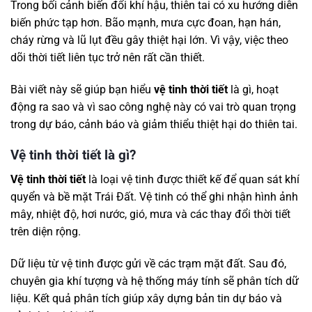
Trong bối cảnh biến đổi khí hậu, thiên tai có xu hướng diễn
biến phức tạp hơn. Bão mạnh, mưa cực đoan, hạn hán,
cháy rừng và lũ lụt đều gây thiệt hại lớn. Vì vậy, việc theo
dõi thời tiết liên tục trở nên rất cần thiết.
Bài viết này sẽ giúp bạn hiểu
vệ tinh thời tiết
là gì, hoạt
động ra sao và vì sao công nghệ này có vai trò quan trọng
trong dự báo, cảnh báo và giảm thiểu thiệt hại do thiên tai.
Vệ tinh thời tiết là gì?
Vệ tinh thời tiết
là loại vệ tinh được thiết kế để quan sát khí
quyển và bề mặt Trái Đất. Vệ tinh có thể ghi nhận hình ảnh
mây, nhiệt độ, hơi nước, gió, mưa và các thay đổi thời tiết
trên diện rộng.
Dữ liệu từ vệ tinh được gửi về các trạm mặt đất. Sau đó,
chuyên gia khí tượng và hệ thống máy tính sẽ phân tích dữ
liệu. Kết quả phân tích giúp xây dựng bản tin dự báo và