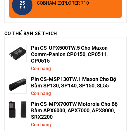
25
COBHAM EXPLORER 710
Th4
CÓ THỂ BẠN SẼ THÍCH
Pin CS-UPX500TW.5 Cho Maxon
Comm-Panion CP0150, CP0511,
CP0515
Còn hàng
Pin CS-MSP130TW.1 Maxon Cho Bộ
Đàm SP130, SP140, SP150, SL55
Còn hàng
Pin CS-MPX700TW Motorola Cho Bộ
Đàm APX6000, APX7000, APX8000,
SRX2200
Còn hàng