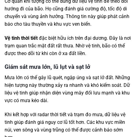
Cơ quan khí tượng có thể dùng dữ liệu vệ tinh để theo dõi
hướng đi của bão. Họ cũng đánh giá cường độ, tốc độ di
chuyển và vùng ảnh hưởng. Thông tin này giúp phát cảnh
báo cho tàu thuyền và khu vực ven biển.
Vệ tinh thời tiết
đặc biệt hữu ích trên đại dương. Đây là nơi
trạm quan trắc mặt đất rất thưa. Nhờ vệ tinh, bão có thể
được theo dõi từ khi còn ở xa đất liền.
Giám sát mưa lớn, lũ lụt và sạt lở
Mưa lớn có thể gây lũ quét, ngập úng và sạt lở đất. Những
hiện tượng này thường xảy ra nhanh và khó kiểm soát. Dữ
liệu vệ tinh giúp nhận diện vùng mây đối lưu mạnh và khu
vực có mưa kéo dài.
Khi kết hợp với radar thời tiết và trạm đo mưa, dữ liệu vệ
tinh giúp đánh giá nguy cơ lũ tốt hơn. Các khu vực miền
núi, ven sông và vùng trũng có thể được cảnh báo sớm