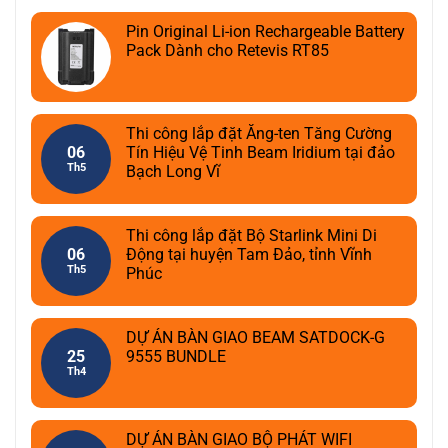
Pin Original Li-ion Rechargeable Battery
Pack Dành cho Retevis RT85
Thi công lắp đặt Ăng-ten Tăng Cường
06
Tín Hiệu Vệ Tinh Beam Iridium tại đảo
Th5
Bạch Long Vĩ
Thi công lắp đặt Bộ Starlink Mini Di
06
Động tại huyện Tam Đảo, tỉnh Vĩnh
Th5
Phúc
DỰ ÁN BÀN GIAO BEAM SATDOCK-G
25
9555 BUNDLE
Th4
DỰ ÁN BÀN GIAO BỘ PHÁT WIFI