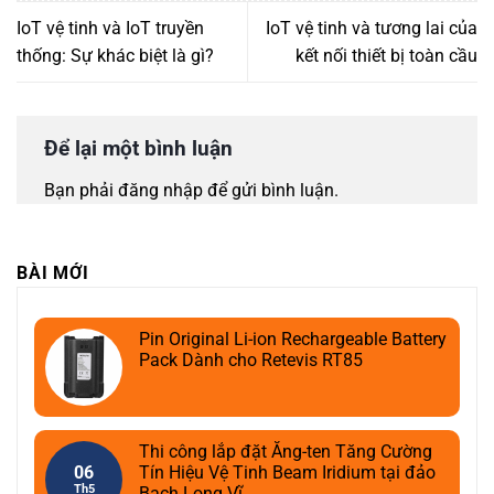
IoT vệ tinh và IoT truyền
IoT vệ tinh và tương lai của
thống: Sự khác biệt là gì?
kết nối thiết bị toàn cầu
Để lại một bình luận
Bạn phải
đăng nhập
để gửi bình luận.
BÀI MỚI
Pin Original Li-ion Rechargeable Battery
Pack Dành cho Retevis RT85
Thi công lắp đặt Ăng-ten Tăng Cường
06
Tín Hiệu Vệ Tinh Beam Iridium tại đảo
Th5
Bạch Long Vĩ