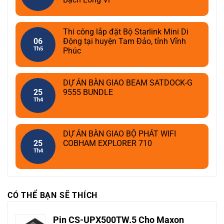
Thi công lắp đặt Bộ Starlink Mini Di
06
Động tại huyện Tam Đảo, tỉnh Vĩnh
Th5
Phúc
DỰ ÁN BÀN GIAO BEAM SATDOCK-G
25
9555 BUNDLE
Th4
DỰ ÁN BÀN GIAO BỘ PHÁT WIFI
25
COBHAM EXPLORER 710
Th4
CÓ THỂ BẠN SẼ THÍCH
Pin CS-UPX500TW.5 Cho Maxon