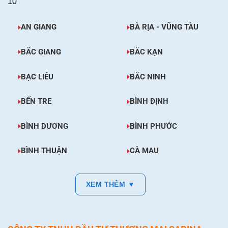
10
AN GIANG
BÀ RỊA - VŨNG TÀU
BẮC GIANG
BẮC KẠN
BẠC LIÊU
BẮC NINH
BẾN TRE
BÌNH ĐỊNH
BÌNH DƯƠNG
BÌNH PHƯỚC
BÌNH THUẬN
CÀ MAU
XEM THÊM ▼