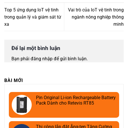
Top 5 ứng dụng IoT vệ tinh
Vai trò của IoT vệ tinh trong
trong quản lý và giám sát từ
ngành nông nghiệp thông
xa
minh
Để lại một bình luận
Bạn phải
đăng nhập
để gửi bình luận.
BÀI MỚI
Pin Original Li-ion Rechargeable Battery
Pack Dành cho Retevis RT85
Thi công lắp đặt Ăng-ten Tăng Cường