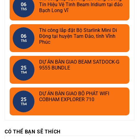
06
Tín Hiệu Vệ Tinh Beam Iridium tại đảo
Th5
Bạch Long Vĩ
Thi công lắp đặt Bộ Starlink Mini Di
06
Động tại huyện Tam Đảo, tỉnh Vĩnh
Th5
Phúc
DỰ ÁN BÀN GIAO BEAM SATDOCK-G
25
9555 BUNDLE
Th4
DỰ ÁN BÀN GIAO BỘ PHÁT WIFI
25
COBHAM EXPLORER 710
Th4
CÓ THỂ BẠN SẼ THÍCH