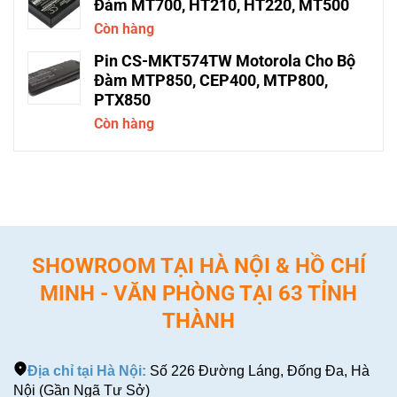
Đàm MT700, HT210, HT220, MT500
Còn hàng
Pin CS-MKT574TW Motorola Cho Bộ
Đàm MTP850, CEP400, MTP800,
PTX850
Còn hàng
SHOWROOM TẠI HÀ NỘI & HỒ CHÍ
MINH - VĂN PHÒNG TẠI 63 TỈNH
THÀNH
Địa chỉ tại Hà Nội:
Số 226 Đường Láng, Đống Đa, Hà
Nội (Gần Ngã Tư Sở)