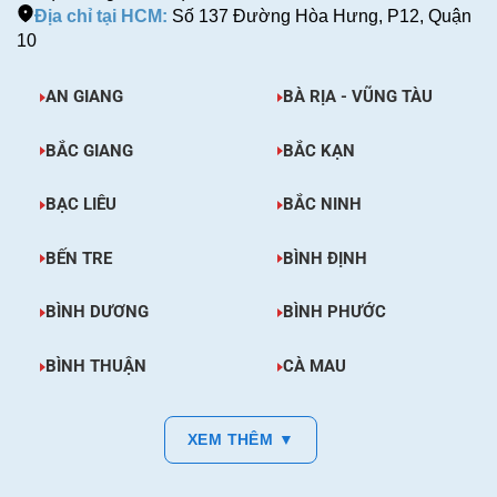
Địa chỉ tại HCM:
Số 137 Đường Hòa Hưng, P12, Quận
10
AN GIANG
BÀ RỊA - VŨNG TÀU
BẮC GIANG
BẮC KẠN
BẠC LIÊU
BẮC NINH
BẾN TRE
BÌNH ĐỊNH
BÌNH DƯƠNG
BÌNH PHƯỚC
BÌNH THUẬN
CÀ MAU
XEM THÊM ▼