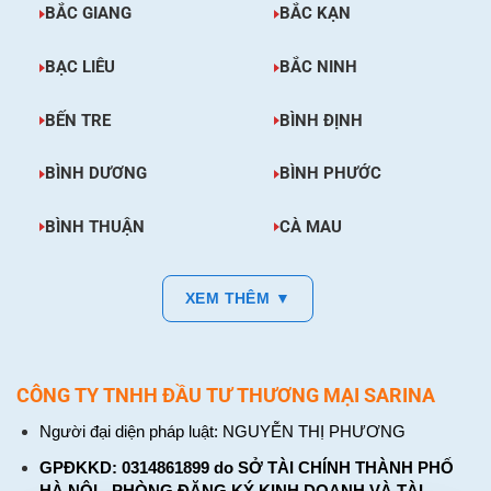
BẮC GIANG
BẮC KẠN
BẠC LIÊU
BẮC NINH
BẾN TRE
BÌNH ĐỊNH
BÌNH DƯƠNG
BÌNH PHƯỚC
BÌNH THUẬN
CÀ MAU
XEM THÊM ▼
CÔNG TY TNHH ĐẦU TƯ THƯƠNG MẠI SARINA
Người đại diện pháp luật: NGUYỄN THỊ PHƯƠNG
GPĐKKD: 0314861899 do SỞ TÀI CHÍNH THÀNH PHỐ
HÀ NỘI - PHÒNG ĐĂNG KÝ KINH DOANH VÀ TÀI