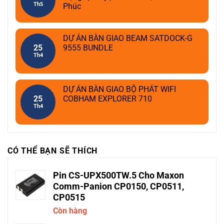
Th5
Phúc
DỰ ÁN BÀN GIAO BEAM SATDOCK-G
25
9555 BUNDLE
Th4
DỰ ÁN BÀN GIAO BỘ PHÁT WIFI
25
COBHAM EXPLORER 710
Th4
CÓ THỂ BẠN SẼ THÍCH
Pin CS-UPX500TW.5 Cho Maxon
Comm-Panion CP0150, CP0511,
CP0515
Còn hàng