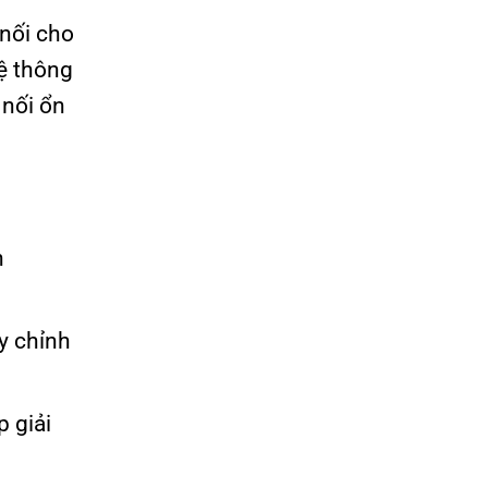
 nối cho
hệ thông
 nối ổn
h
ùy chỉnh
 giải