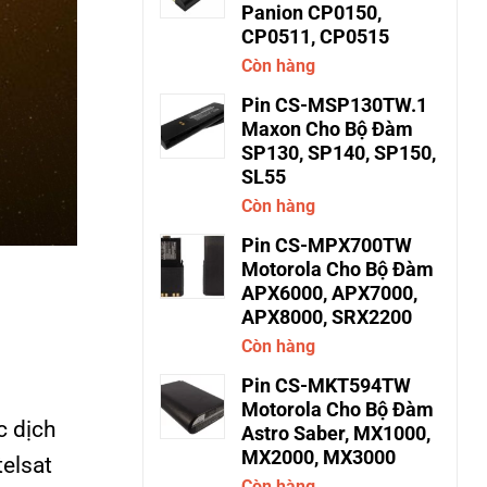
Panion CP0150,
CP0511, CP0515
Còn hàng
Pin CS-MSP130TW.1
Maxon Cho Bộ Đàm
SP130, SP140, SP150,
SL55
Còn hàng
Pin CS-MPX700TW
Motorola Cho Bộ Đàm
APX6000, APX7000,
APX8000, SRX2200
Còn hàng
Pin CS-MKT594TW
Motorola Cho Bộ Đàm
c dịch
Astro Saber, MX1000,
MX2000, MX3000
telsat
Còn hàng