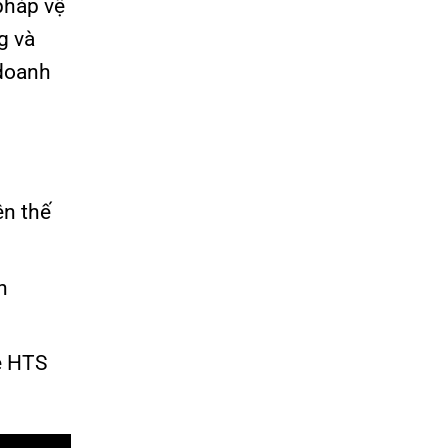
pháp vệ
g và
 doanh
ên thế
h
ệ HTS