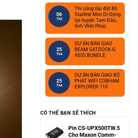
Thi công lắp đặt Bộ
06
Starlink Mini Di Động
Th5
tại huyện Tam Đảo,
tỉnh Vĩnh Phúc
DỰ ÁN BÀN GIAO
25
BEAM SATDOCK-G
Th4
9555 BUNDLE
DỰ ÁN BÀN GIAO BỘ
25
PHÁT WIFI COBHAM
Th4
EXPLORER 710
CÓ THỂ BẠN SẼ THÍCH
Pin CS-UPX500TW.5
Cho Maxon Comm-