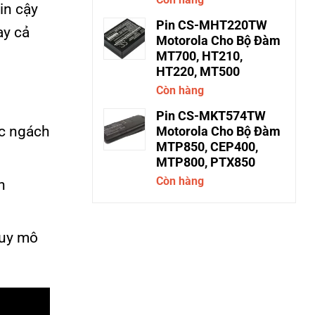
in cậy
Pin CS-MHT220TW
ay cả
Motorola Cho Bộ Đàm
MT700, HT210,
HT220, MT500
Còn hàng
Pin CS-MKT574TW
óc ngách
Motorola Cho Bộ Đàm
MTP850, CEP400,
MTP800, PTX850
Còn hàng
h
quy mô