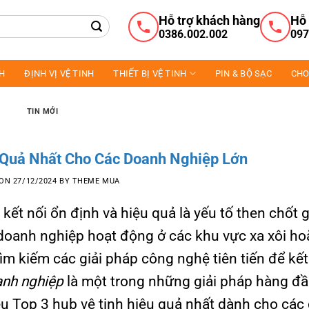
Hỗ trợ khách hàng
Hỗ 
0386.002.002
097
NH
ĐỊNH VỊ VỆ TINH
THIẾT BỊ VỆ TINH
PIN & BỘ SẠC
CHO
TIN MỚI
 Quả Nhất Cho Các Doanh Nghiệp Lớn
 ON
27/12/2024
BY
THEME MUA
 kết nối ổn định và hiệu quả là yếu tố then chốt 
c doanh nghiệp hoạt động ở các khu vực xa xôi ho
m kiếm các giải pháp công nghệ tiên tiến để kết 
anh nghiệp
là một trong những giải pháp hàng đ
iệu Top 3 hub vệ tinh hiệu quả nhất dành cho cá