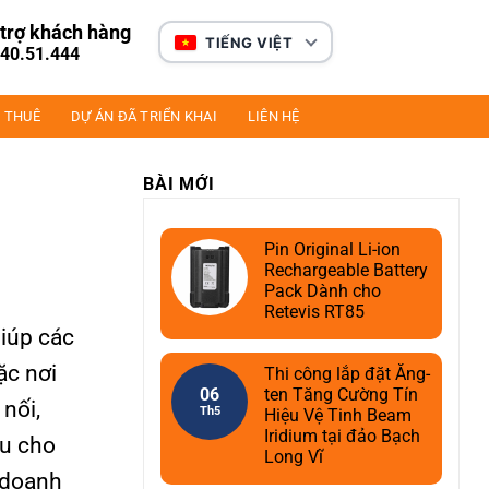
trợ khách hàng
TIẾNG VIỆT
40.51.444
 THUÊ
DỰ ÁN ĐÃ TRIỂN KHAI
LIÊN HỆ
BÀI MỚI
Pin Original Li-ion
Rechargeable Battery
Pack Dành cho
Retevis RT85
giúp các
ặc nơi
Thi công lắp đặt Ăng-
06
ten Tăng Cường Tín
nối,
Th5
Hiệu Vệ Tinh Beam
Iridium tại đảo Bạch
ầu cho
Long Vĩ
c doanh