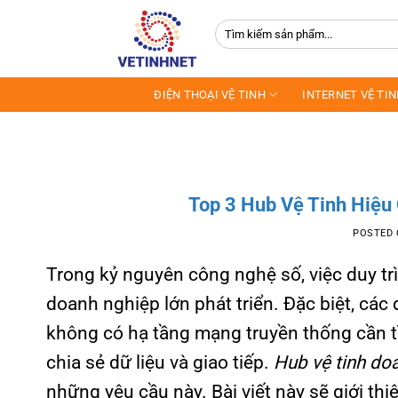
Skip
Tìm
to
kiếm:
content
ĐIỆN THOẠI VỆ TINH
INTERNET VỆ TI
Top 3 Hub Vệ Tinh Hiệu
POSTED
Trong kỷ nguyên công nghệ số, việc duy trì
doanh nghiệp lớn phát triển. Đặc biệt, cá
không có hạ tầng mạng truyền thống cần tì
chia sẻ dữ liệu và giao tiếp.
Hub vệ tinh do
những yêu cầu này. Bài viết này sẽ giới th