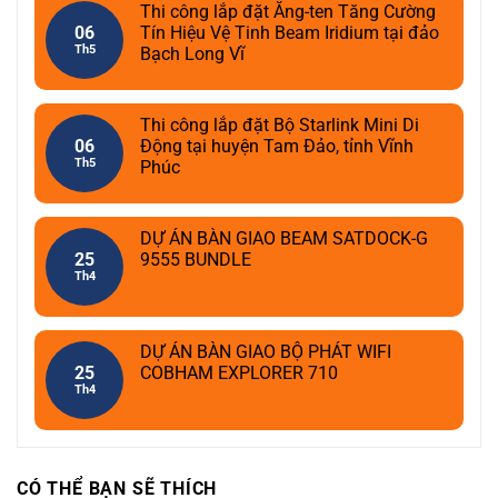
Thi công lắp đặt Ăng-ten Tăng Cường
06
Tín Hiệu Vệ Tinh Beam Iridium tại đảo
Th5
Bạch Long Vĩ
Thi công lắp đặt Bộ Starlink Mini Di
06
Động tại huyện Tam Đảo, tỉnh Vĩnh
Th5
Phúc
DỰ ÁN BÀN GIAO BEAM SATDOCK-G
25
9555 BUNDLE
Th4
DỰ ÁN BÀN GIAO BỘ PHÁT WIFI
25
COBHAM EXPLORER 710
Th4
CÓ THỂ BẠN SẼ THÍCH