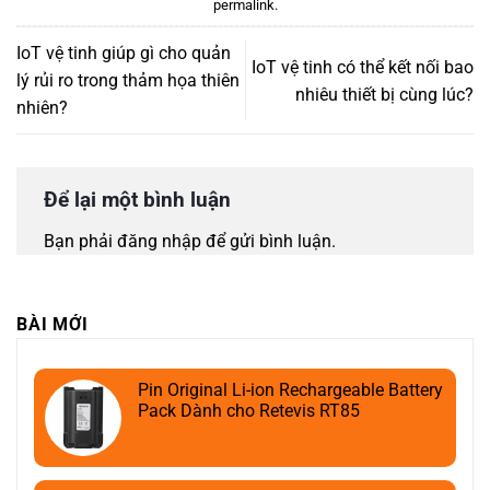
permalink
.
IoT vệ tinh giúp gì cho quản
IoT vệ tinh có thể kết nối bao
lý rủi ro trong thảm họa thiên
nhiêu thiết bị cùng lúc?
nhiên?
Để lại một bình luận
Bạn phải
đăng nhập
để gửi bình luận.
BÀI MỚI
Pin Original Li-ion Rechargeable Battery
Pack Dành cho Retevis RT85