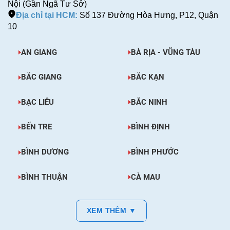
Nội (Gần Ngã Tư Sở)
Địa chỉ tại HCM:
Số 137 Đường Hòa Hưng, P12, Quận
10
AN GIANG
BÀ RỊA - VŨNG TÀU
BẮC GIANG
BẮC KẠN
BẠC LIÊU
BẮC NINH
BẾN TRE
BÌNH ĐỊNH
BÌNH DƯƠNG
BÌNH PHƯỚC
BÌNH THUẬN
CÀ MAU
XEM THÊM ▼