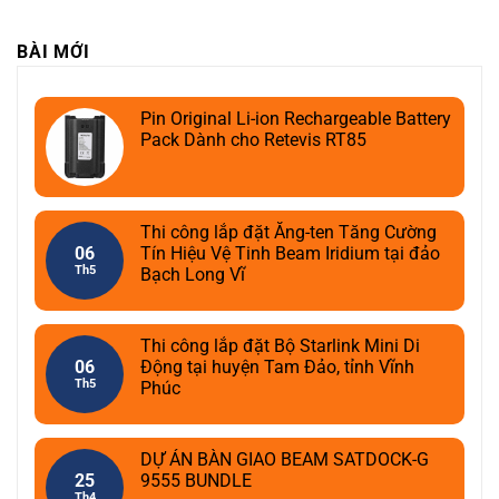
BÀI MỚI
Pin Original Li-ion Rechargeable Battery
Pack Dành cho Retevis RT85
Thi công lắp đặt Ăng-ten Tăng Cường
06
Tín Hiệu Vệ Tinh Beam Iridium tại đảo
Th5
Bạch Long Vĩ
Thi công lắp đặt Bộ Starlink Mini Di
06
Động tại huyện Tam Đảo, tỉnh Vĩnh
Th5
Phúc
DỰ ÁN BÀN GIAO BEAM SATDOCK-G
25
9555 BUNDLE
Th4