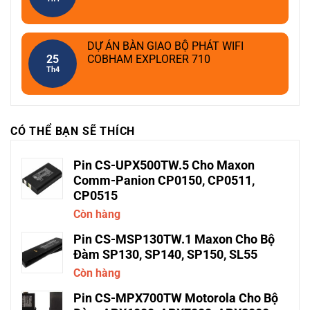
DỰ ÁN BÀN GIAO BỘ PHÁT WIFI
25
COBHAM EXPLORER 710
Th4
CÓ THỂ BẠN SẼ THÍCH
Pin CS-UPX500TW.5 Cho Maxon
Comm-Panion CP0150, CP0511,
CP0515
Còn hàng
Pin CS-MSP130TW.1 Maxon Cho Bộ
Đàm SP130, SP140, SP150, SL55
Còn hàng
Pin CS-MPX700TW Motorola Cho Bộ