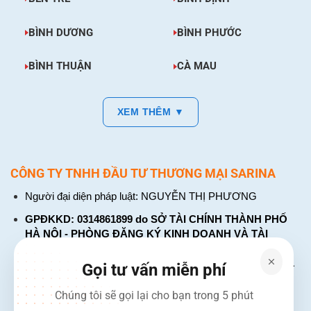
BÌNH DƯƠNG
BÌNH PHƯỚC
BÌNH THUẬN
CÀ MAU
XEM THÊM ▼
CÔNG TY TNHH ĐẦU TƯ THƯƠNG MẠI SARINA
Người đại diện pháp luật: NGUYỄN THỊ PHƯƠNG
GPĐKKD: 0314861899 do SỞ TÀI CHÍNH THÀNH PHỐ
HÀ NỘI - PHÒNG ĐĂNG KÝ KINH DOANH VÀ TÀI
CHÍNH DOANH NGHIỆP cấp. Đăng ký lần đầu: ngày 26
tháng 01 năm 2018. Đăng ký thay đổi lần thứ: 4, ngày 31
Gọi tư vấn miễn phí
tháng 03 năm 2026
Chúng tôi sẽ gọi lại cho bạn trong 5 phút
226 Đường Láng, Đống Đa, Hà Nội