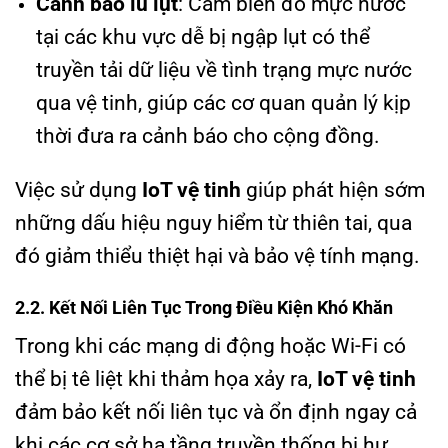
Cảnh báo lũ lụt
: Cảm biến đo mực nước
tại các khu vực dễ bị ngập lụt có thể
truyền tải dữ liệu về tình trạng mực nước
qua vệ tinh, giúp các cơ quan quản lý kịp
thời đưa ra cảnh báo cho cộng đồng.
Việc sử dụng
IoT vệ tinh
giúp phát hiện sớm
những dấu hiệu nguy hiểm từ thiên tai, qua
đó giảm thiểu thiệt hại và bảo vệ tính mạng.
2.2. Kết Nối Liên Tục Trong Điều Kiện Khó Khăn
Trong khi các mạng di động hoặc Wi-Fi có
thể bị tê liệt khi thảm họa xảy ra,
IoT vệ tinh
đảm bảo kết nối liên tục và ổn định ngay cả
khi các cơ sở hạ tầng truyền thống bị hư