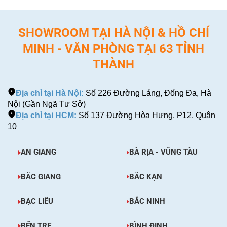
SHOWROOM TẠI HÀ NỘI & HỒ CHÍ
MINH - VĂN PHÒNG TẠI 63 TỈNH
THÀNH
Địa chỉ tại Hà Nội:
Số 226 Đường Láng, Đống Đa, Hà
Nội (Gần Ngã Tư Sở)
Địa chỉ tại HCM:
Số 137 Đường Hòa Hưng, P12, Quận
10
AN GIANG
BÀ RỊA - VŨNG TÀU
BẮC GIANG
BẮC KẠN
BẠC LIÊU
BẮC NINH
BẾN TRE
BÌNH ĐỊNH