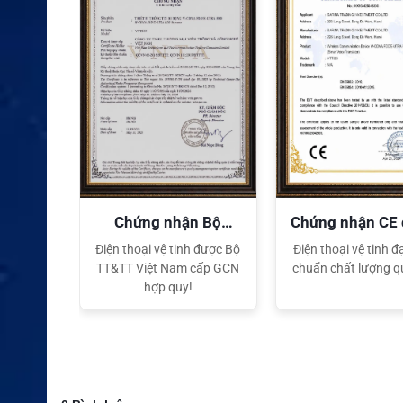
quyền
Chứng nhận Bộ
Chứng nhận CE
TT&TT
tế
ại lý Độc
Điện thoại vệ tinh được Bộ
Điện thoại vệ tinh đạ
ng hiệu
TT&TT Việt Nam cấp GCN
chuẩn chất lượng q
t Nam
hợp quy!