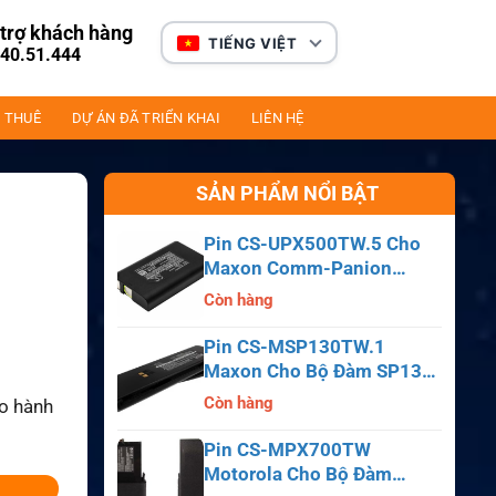
trợ khách hàng
TIẾNG VIỆT
40.51.444
 THUÊ
DỰ ÁN ĐÃ TRIỂN KHAI
LIÊN HỆ
SẢN PHẨM NỔI BẬT
Pin CS-UPX500TW.5 Cho
Maxon Comm-Panion
CP0150, CP0511, CP0515
Còn hàng
Pin CS-MSP130TW.1
Maxon Cho Bộ Đàm SP130,
SP140, SP150, SL55
Còn hàng
ảo hành
Pin CS-MPX700TW
Motorola Cho Bộ Đàm