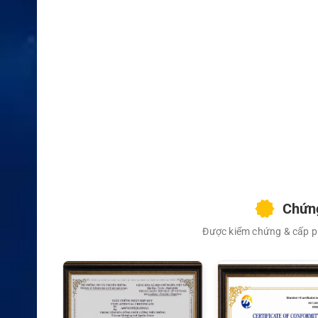
XEM CHI TIẾT
Chứng
Được kiểm chứng & cấp ph