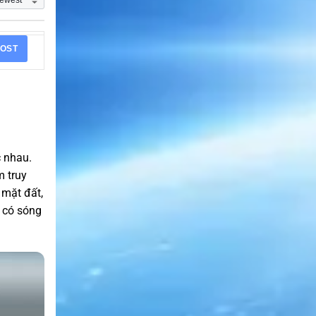
OST
c nhau.
m truy
 mặt đất,
 có sóng