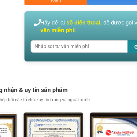
Hãy để lại
số điện thoại
, để được gọi 
vấn miễn phí!
XEM CHI TIẾT
XEM CHI TIẾT
 nhận & uy tín sản phẩm
ép bởi các tổ chức uy tín trong và ngoài nước