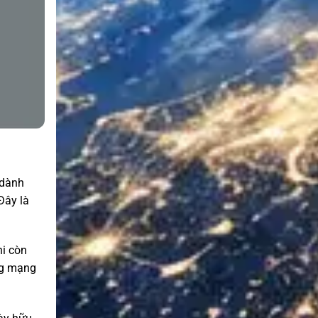
 dành
Đây là
hi còn
ng mạng