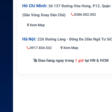
Hồ Chí Minh:
Tối đa 10 người dùng, phạm vi k
Số 137 Đường Hòa Hưng, P12, Quận 
WiFi
30m
0386.002.002
(Gần Vòng Xoay Dân Chủ)
Kích thước
230 x 197 x 24 mm
Xem Map
Trọng lượng
Khoảng 1.0 đến 1.1 kg
Hà Nội:
226 Đường Láng - Đống Đa (Gần Ngã Tư Sở
Pin
Lithium-ion 7.4V, 6700mAh
0917.834.532
Xem Map
Tính năng qu
Chuyển mạng tự động hoặc thủ c
an trọng
oice, SMS, GNSS, IP54
🚀 Giao hàng ngay trong
1 giờ
tại HN & HCM