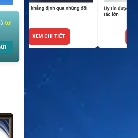
và
tư
XEM CHI TIẾT