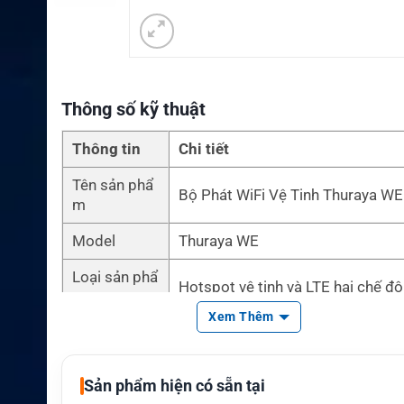
Thông số kỹ thuật
Thông tin
Chi tiết
Tên sản phẩ
Bộ Phát WiFi Vệ Tinh Thuraya WE
m
Model
Thuraya WE
Loại sản phẩ
Hotspot vệ tinh và LTE hai chế độ
m
Xem Thêm
Mạng hỗ trợ
Thuraya L-band, 3G, 4G LTE
Tốc độ vệ tin
GmPRS tối đa 384 kbps
Sản phẩm hiện có sẵn tại
h