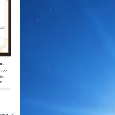
ền
ý Độc
iệu
am