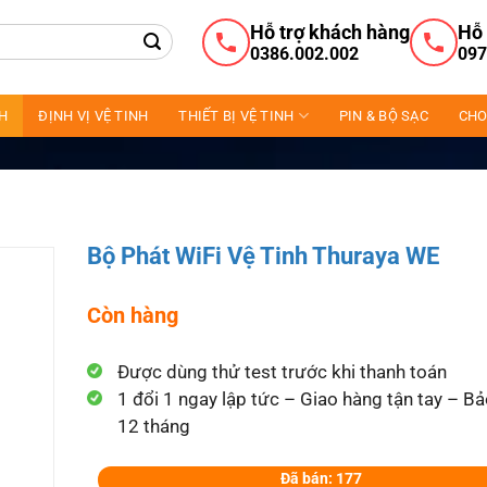
Hỗ trợ khách hàng
Hỗ 
0386.002.002
097
NH
ĐỊNH VỊ VỆ TINH
THIẾT BỊ VỆ TINH
PIN & BỘ SẠC
CHO
Bộ Phát WiFi Vệ Tinh Thuraya WE
Còn hàng
Được dùng thử test trước khi thanh toán
1 đổi 1 ngay lập tức – Giao hàng tận tay – B
12 tháng
Đã bán: 177