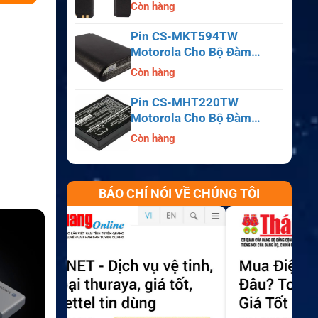
APX6000, APX7000,
Còn hàng
APX8000, SRX2200
Pin CS-MKT594TW
Motorola Cho Bộ Đàm
Astro Saber, MX1000,
Còn hàng
MX2000, MX3000
Pin CS-MHT220TW
Motorola Cho Bộ Đàm
MT700, HT210, HT220,
Còn hàng
MT500
BÁO CHÍ NÓI VỀ CHÚNG TÔI