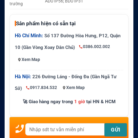
ADU IP56; BDU IP31
trường
Sản phẩm hiện có sẵn tại
Hồ Chí Minh:
Số 137 Đường Hòa Hưng, P12, Quận
0386.002.002
10 (Gần Vòng Xoay Dân Chủ)
Xem Map
Hà Nội:
226 Đường Láng - Đống Đa (Gần Ngã Tư
0917.834.532
Xem Map
Sở)
🚀 Giao hàng ngay trong
1 giờ
tại HN & HCM