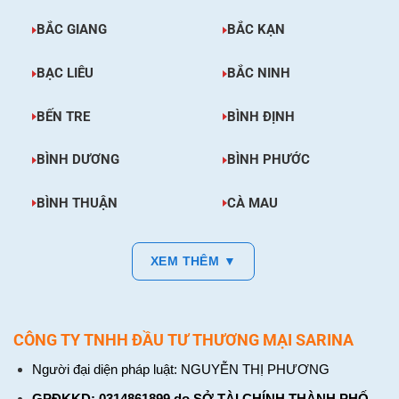
BẮC GIANG
BẮC KẠN
BẠC LIÊU
BẮC NINH
BẾN TRE
BÌNH ĐỊNH
BÌNH DƯƠNG
BÌNH PHƯỚC
BÌNH THUẬN
CÀ MAU
XEM THÊM ▼
CÔNG TY TNHH ĐẦU TƯ THƯƠNG MẠI SARINA
Người đại diện pháp luật: NGUYỄN THỊ PHƯƠNG
GPĐKKD: 0314861899 do SỞ TÀI CHÍNH THÀNH PHỐ