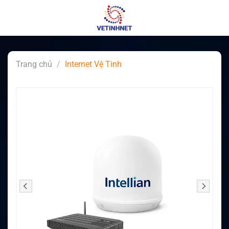
Skip
to
content
Trang chủ
/
Internet Vệ Tinh