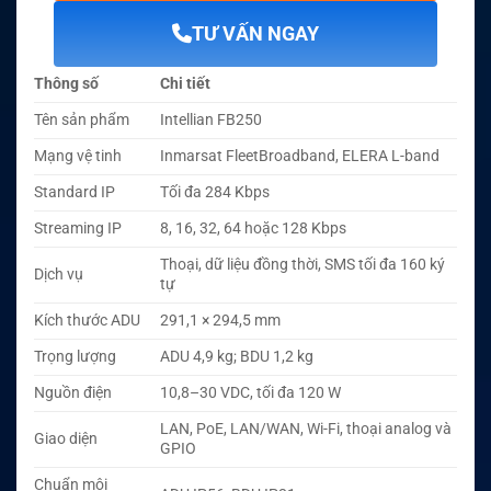
TƯ VẤN NGAY
Thông số
Chi tiết
Tên sản phẩm
Intellian FB250
Mạng vệ tinh
Inmarsat FleetBroadband, ELERA L-band
Standard IP
Tối đa 284 Kbps
Streaming IP
8, 16, 32, 64 hoặc 128 Kbps
Thoại, dữ liệu đồng thời, SMS tối đa 160 ký
Dịch vụ
tự
Kích thước ADU
291,1 × 294,5 mm
Trọng lượng
ADU 4,9 kg; BDU 1,2 kg
Nguồn điện
10,8–30 VDC, tối đa 120 W
LAN, PoE, LAN/WAN, Wi-Fi, thoại analog và
Giao diện
GPIO
Chuẩn môi