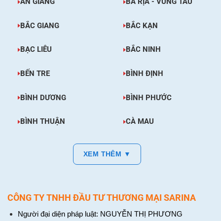
AN GIANG
BÀ RỊA - VŨNG TÀU
BẮC GIANG
BẮC KẠN
BẠC LIÊU
BẮC NINH
BẾN TRE
BÌNH ĐỊNH
BÌNH DƯƠNG
BÌNH PHƯỚC
BÌNH THUẬN
CÀ MAU
XEM THÊM ▼
CÔNG TY TNHH ĐẦU TƯ THƯƠNG MẠI SARINA
Người đại diện pháp luật: NGUYỄN THỊ PHƯƠNG