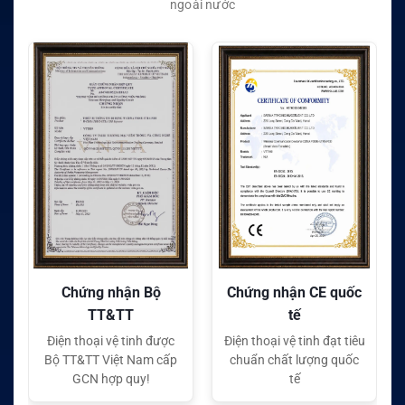
ngoài nước
ận Bộ
Chứng nhận CE quốc
Chứng nhận FC q
TT
tế
tế
 tinh được
Điện thoại vệ tinh đạt tiêu
Điện thoại vệ tinh đạt 
t Nam cấp
chuẩn chất lượng quốc
chuẩn chất lượng q
quy!
tế
tế