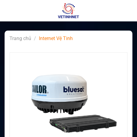
Skip
to
content
Trang chủ
/
Internet Vệ Tinh