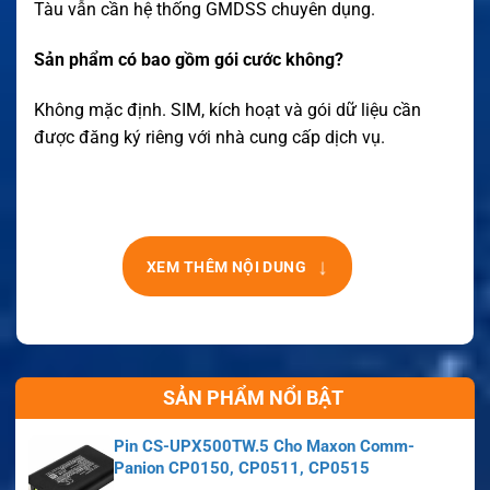
Tàu vẫn cần hệ thống GMDSS chuyên dụng.
Sản phẩm có bao gồm gói cước không?
Không mặc định. SIM, kích hoạt và gói dữ liệu cần
được đăng ký riêng với nhà cung cấp dịch vụ.
↓
XEM THÊM NỘI DUNG
SẢN PHẨM NỔI BẬT
Pin CS-UPX500TW.5 Cho Maxon Comm-
Panion CP0150, CP0511, CP0515