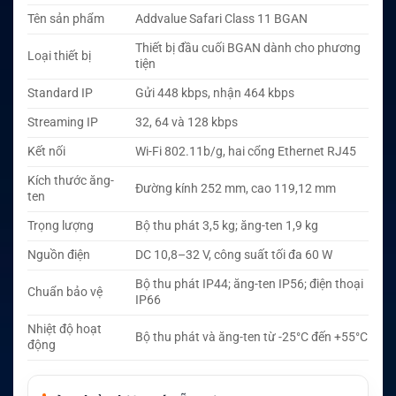
Tên sản phẩm
Addvalue Safari Class 11 BGAN
Thiết bị đầu cuối BGAN dành cho phương
Loại thiết bị
tiện
Standard IP
Gửi 448 kbps, nhận 464 kbps
Streaming IP
32, 64 và 128 kbps
Kết nối
Wi-Fi 802.11b/g, hai cổng Ethernet RJ45
Kích thước ăng-
Đường kính 252 mm, cao 119,12 mm
ten
Trọng lượng
Bộ thu phát 3,5 kg; ăng-ten 1,9 kg
Nguồn điện
DC 10,8–32 V, công suất tối đa 60 W
Bộ thu phát IP44; ăng-ten IP56; điện thoại
Chuẩn bảo vệ
IP66
Nhiệt độ hoạt
Bộ thu phát và ăng-ten từ -25°C đến +55°C
động