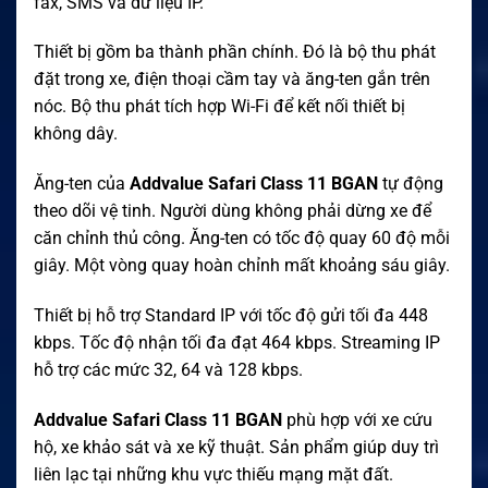
fax, SMS và dữ liệu IP.
Thiết bị gồm ba thành phần chính. Đó là bộ thu phát
đặt trong xe, điện thoại cầm tay và ăng-ten gắn trên
nóc. Bộ thu phát tích hợp Wi-Fi để kết nối thiết bị
không dây.
Ăng-ten của
Addvalue Safari Class 11 BGAN
tự động
theo dõi vệ tinh. Người dùng không phải dừng xe để
căn chỉnh thủ công. Ăng-ten có tốc độ quay 60 độ mỗi
giây. Một vòng quay hoàn chỉnh mất khoảng sáu giây.
Thiết bị hỗ trợ Standard IP với tốc độ gửi tối đa 448
kbps. Tốc độ nhận tối đa đạt 464 kbps. Streaming IP
hỗ trợ các mức 32, 64 và 128 kbps.
Addvalue Safari Class 11 BGAN
phù hợp với xe cứu
hộ, xe khảo sát và xe kỹ thuật. Sản phẩm giúp duy trì
liên lạc tại những khu vực thiếu mạng mặt đất.