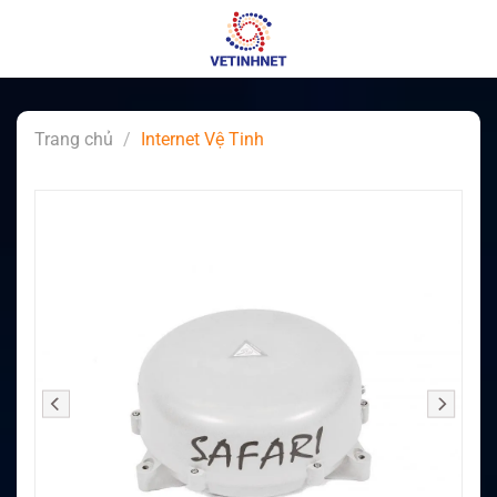
Skip
to
content
Trang chủ
/
Internet Vệ Tinh