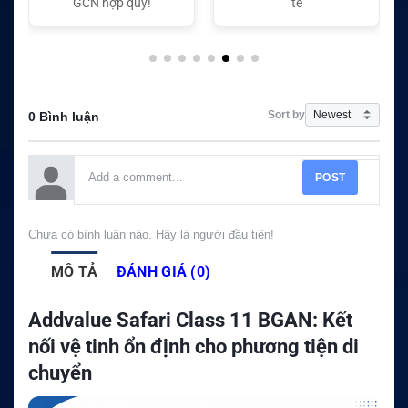
tế
tế
Sort by
0 Bình luận
POST
Chưa có bình luận nào. Hãy là người đầu tiên!
MÔ TẢ
ĐÁNH GIÁ (0)
Addvalue Safari Class 11 BGAN: Kết
nối vệ tinh ổn định cho phương tiện di
chuyển