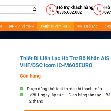
Hỗ trợ khách hàng
Hỗ 
0386.002.002
097
NH
ĐỊNH VỊ VỆ TINH
THIẾT BỊ VỆ TINH
PIN & BỘ SẠC
CHO
Thiết Bị Liên Lạc Hỗ Trợ Bộ Nhận AIS
VHF/DSC Icom IC-M605EURO
Còn hàng
Được dùng thử test trước khi thanh toán
1 đổi 1 ngay lập tức – Giao hàng tận tay – B
12 tháng