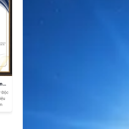
ền
ý Độc
iệu
am