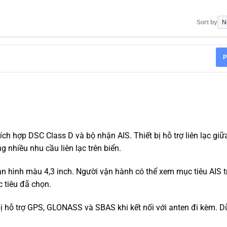
Sort by
P
 hợp DSC Class D và bộ nhận AIS. Thiết bị hỗ trợ liên lạc giữa
 nhiều nhu cầu liên lạc trên biển.
àn hình màu 4,3 inch. Người vận hành có thể xem mục tiêu AIS 
c tiêu đã chọn.
 hỗ trợ GPS, GLONASS và SBAS khi kết nối với anten đi kèm. Dữ 