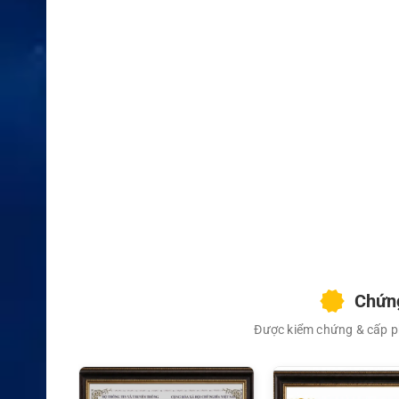
XEM CHI TIẾT
Chứng
Được kiểm chứng & cấp ph