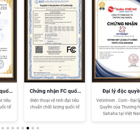
 quốc
Chứng nhận FC quốc
Đại lý độc quy
tế
Sahaha
t tiêu
Điện thoại vệ tinh đạt tiêu
Vetinhnet . Com - Đại l
uốc tế
chuẩn chất lượng quốc tế
Quyền của Thương h
Sahaha tại Việt N