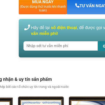
MUA NGAY
TƯ VẤN NGA
(Được dùng thử trước khi thanh
toán)
Hãy để lại
số điện thoại
, để được gọi 
XEM CHI TIẾT
XEM CHI TIẾT
vấn miễn phí!
 nhận & uy tín sản phẩm
ép bởi các tổ chức uy tín trong và ngoài nước