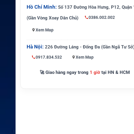
Bộ nhận AIS
161,975 MHz và 162,025 MHz
Hồ Chí Minh:
Số 137 Đường Hòa Hưng, P12, Quận 
Màn hình
TFT màu 4,3 inch
0386.002.002
(Gần Vòng Xoay Dân Chủ)
13,8 VDC, hoạt động trong 10,8
Nguồn cấp
Xem Map
VDC
Cấp bảo vệ
IPX8, độ sâu 1 m trong 60 phút
Hà Nội:
226 Đường Láng - Đống Đa (Gần Ngã Tư Sở
Trọng lượng
Khoảng 1.510 g
0917.834.532
Xem Map
🚀 Giao hàng ngay trong
1 giờ
tại HN & HCM