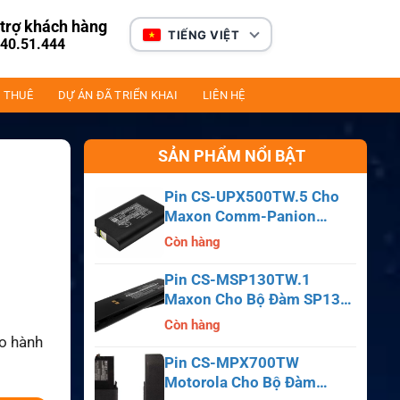
trợ khách hàng
TIẾNG VIỆT
40.51.444
 THUÊ
DỰ ÁN ĐÃ TRIỂN KHAI
LIÊN HỆ
SẢN PHẨM NỔI BẬT
Pin CS-UPX500TW.5 Cho
Maxon Comm-Panion
CP0150, CP0511, CP0515
Còn hàng
Pin CS-MSP130TW.1
Maxon Cho Bộ Đàm SP130,
SP140, SP150, SL55
Còn hàng
ảo hành
Pin CS-MPX700TW
Motorola Cho Bộ Đàm