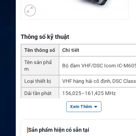
Thông số kỹ thuật
Tên thông số
Chi tiết
Tên sản phẩ
Bộ đàm VHF/DSC Icom IC-M6
m
Loại thiết bị
VHF hàng hải cố định, DSC Class
Dải tần phát
156,025–161,425 MHz
Dải tần thu
156,025–162,000 MHz
Xem Thêm
Công suất ph
25 W hoặc 1 W
át
Sản phẩm hiện có sẵn tại