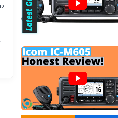
10
–15,6
)