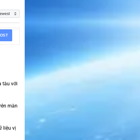
OST
 tàu với
trên màn
liệu vị