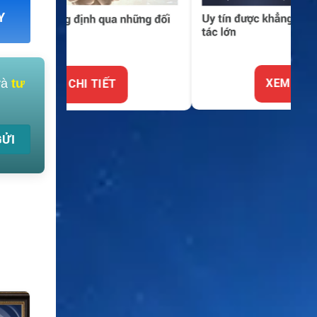
Y
và
tư
XEM CHI TIẾT