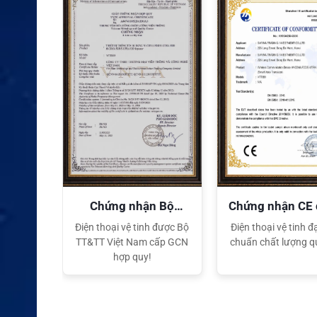
quyền
Chứng nhận Bộ
Chứng nhận CE
TT&TT
tế
ại lý Độc
Điện thoại vệ tinh được Bộ
Điện thoại vệ tinh đạ
ng hiệu
TT&TT Việt Nam cấp GCN
chuẩn chất lượng q
t Nam
hợp quy!