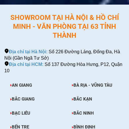
SHOWROOM TẠI HÀ NỘI & HỒ CHÍ
MINH - VĂN PHÒNG TẠI 63 TỈNH
THÀNH
Địa chỉ tại Hà Nội:
Số 226 Đường Láng, Đống Đa, Hà
Nội (Gần Ngã Tư Sở)
Địa chỉ tại HCM:
Số 137 Đường Hòa Hưng, P12, Quận
10
AN GIANG
BÀ RỊA - VŨNG TÀU
BẮC GIANG
BẮC KẠN
BẠC LIÊU
BẮC NINH
BẾN TRE
BÌNH ĐỊNH