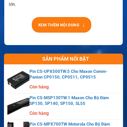
lớn.
↓
XEM THÊM NỘI DUNG
SẢN PHẨM NỔI BẬT
Pin CS-UPX500TW.5 Cho Maxon Comm-
Panion CP0150, CP0511, CP0515
Còn hàng
Pin CS-MSP130TW.1 Maxon Cho Bộ Đàm
SP130, SP140, SP150, SL55
Còn hàng
Pin CS-MPX700TW Motorola Cho Bộ Đàm