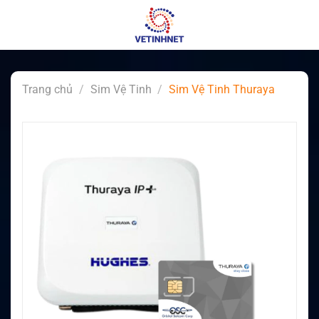
Skip
to
content
Trang chủ
/
Sim Vệ Tinh
/
Sim Vệ Tinh Thuraya