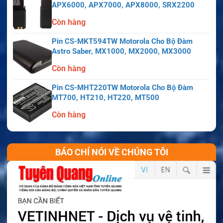
APX6000, APX7000, APX8000, SRX2200
Còn hàng
Pin CS-MKT594TW Motorola Cho Bộ Đàm
Astro Saber, MX1000, MX2000, MX3000
Còn hàng
Pin CS-MHT220TW Motorola Cho Bộ Đàm
MT700, HT210, HT220, MT500
Còn hàng
BÁO CHÍ NÓI VỀ CHÚNG TÔI