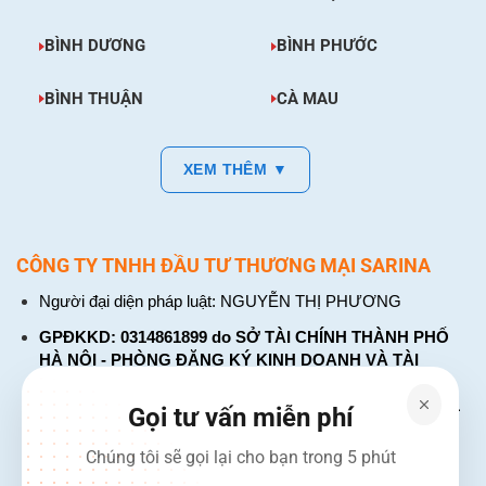
BÌNH DƯƠNG
BÌNH PHƯỚC
BÌNH THUẬN
CÀ MAU
XEM THÊM ▼
CÔNG TY TNHH ĐẦU TƯ THƯƠNG MẠI SARINA
Người đại diện pháp luật: NGUYỄN THỊ PHƯƠNG
GPĐKKD: 0314861899 do SỞ TÀI CHÍNH THÀNH PHỐ
HÀ NỘI - PHÒNG ĐĂNG KÝ KINH DOANH VÀ TÀI
CHÍNH DOANH NGHIỆP cấp. Đăng ký lần đầu: ngày 26
tháng 01 năm 2018. Đăng ký thay đổi lần thứ: 4, ngày 31
Gọi tư vấn miễn phí
tháng 03 năm 2026
Chúng tôi sẽ gọi lại cho bạn trong 5 phút
226 Đường Láng, Đống Đa, Hà Nội