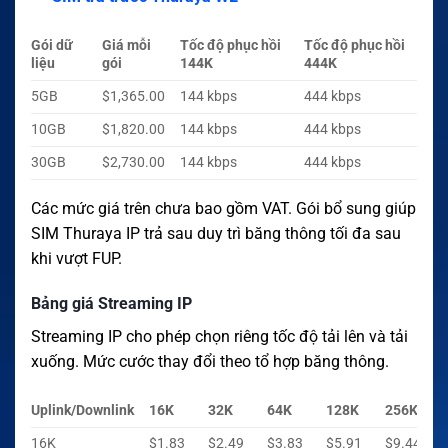
Gói dữ
Giá mỗi
Tốc độ phục hồi
Tốc độ phục hồi
liệu
gói
144K
444K
5GB
$1,365.00
144 kbps
444 kbps
10GB
$1,820.00
144 kbps
444 kbps
30GB
$2,730.00
144 kbps
444 kbps
Các mức giá trên chưa bao gồm VAT. Gói bổ sung giúp
SIM Thuraya IP trả sau duy trì băng thông tối đa sau
khi vượt FUP.
Bảng giá Streaming IP
Streaming IP cho phép chọn riêng tốc độ tải lên và tải
xuống. Mức cước thay đổi theo tổ hợp băng thông.
Uplink/Downlink
16K
32K
64K
128K
256K
16K
$1.83
$2.49
$3.83
$5.91
$9.44