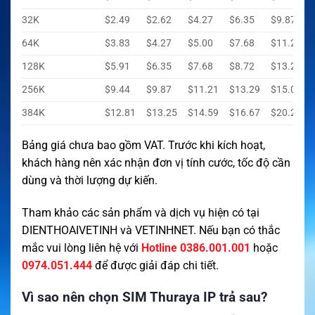
32K
$2.49
$2.62
$4.27
$6.35
$9.87
64K
$3.83
$4.27
$5.00
$7.68
$11.21
128K
$5.91
$6.35
$7.68
$8.72
$13.29
256K
$9.44
$9.87
$11.21
$13.29
$15.02
384K
$12.81
$13.25
$14.59
$16.67
$20.20
Bảng giá chưa bao gồm VAT. Trước khi kích hoạt,
khách hàng nên xác nhận đơn vị tính cước, tốc độ cần
dùng và thời lượng dự kiến.
Tham khảo các sản phẩm và dịch vụ hiện có tại
DIENTHOAIVETINH
và
VETINHNET
. Nếu bạn có thắc
mắc vui lòng liên hệ với
Hotline 0386.001.001
hoặc
0974.051.444
để được giải đáp chi tiết.
Vì sao nên chọn SIM Thuraya IP trả sau?