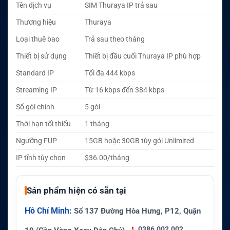
Tên dịch vụ
SIM Thuraya IP trả sau
Thương hiệu
Thuraya
Loại thuê bao
Trả sau theo tháng
Thiết bị sử dụng
Thiết bị đầu cuối Thuraya IP phù hợp
Standard IP
Tối đa 444 kbps
Streaming IP
Từ 16 kbps đến 384 kbps
Số gói chính
5 gói
Thời hạn tối thiểu
1 tháng
Ngưỡng FUP
15GB hoặc 30GB tùy gói Unlimited
IP tĩnh tùy chọn
$36.00/tháng
Sản phẩm hiện có sẵn tại
Hồ Chí Minh:
Số 137 Đường Hòa Hưng, P12, Quận
0386.002.002