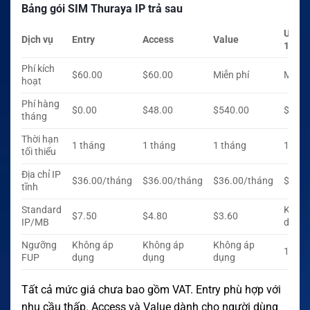
Bảng gói SIM Thuraya IP trả sau
Unlim
Dịch vụ
Entry
Access
Value
144K
Phí kích
$60.00
$60.00
Miễn phí
Miễn 
hoạt
Phí hàng
$0.00
$48.00
$540.00
$3,00
tháng
Thời hạn
1 tháng
1 tháng
1 tháng
1 thá
tối thiểu
Địa chỉ IP
$36.00/tháng
$36.00/tháng
$36.00/tháng
$36.0
tĩnh
Standard
Không
$7.50
$4.80
$3.60
IP/MB
dụng
Ngưỡng
Không áp
Không áp
Không áp
15GB
FUP
dụng
dụng
dụng
Tất cả mức giá chưa bao gồm VAT. Entry phù hợp với
nhu cầu thấp. Access và Value dành cho người dùng