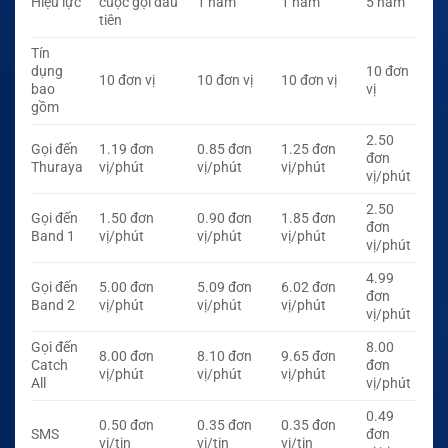
Hiệu lực
cuộc gọi đầu
1 năm
1 năm
5 năm
tiên
Tín
dụng
10 đơn
10 đơn vị
10 đơn vị
10 đơn vị
bao
vị
gồm
2.50
Gọi đến
1.19 đơn
0.85 đơn
1.25 đơn
đơn
Thuraya
vị/phút
vị/phút
vị/phút
vị/phút
2.50
Gọi đến
1.50 đơn
0.90 đơn
1.85 đơn
đơn
Band 1
vị/phút
vị/phút
vị/phút
vị/phút
4.99
Gọi đến
5.00 đơn
5.09 đơn
6.02 đơn
đơn
Band 2
vị/phút
vị/phút
vị/phút
vị/phút
Gọi đến
8.00
8.00 đơn
8.10 đơn
9.65 đơn
Catch
đơn
vị/phút
vị/phút
vị/phút
All
vị/phút
0.49
0.50 đơn
0.35 đơn
0.35 đơn
SMS
đơn
vị/tin
vị/tin
vị/tin