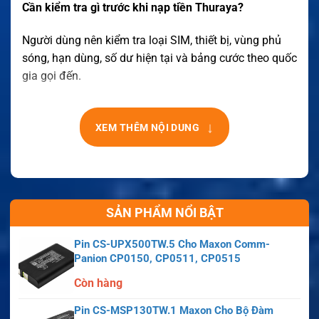
Cần kiểm tra gì trước khi nạp tiền Thuraya?
Người dùng nên kiểm tra loại SIM, thiết bị, vùng phủ
sóng, hạn dùng, số dư hiện tại và bảng cước theo quốc
gia gọi đến.
↓
XEM THÊM NỘI DUNG
SẢN PHẨM NỔI BẬT
Pin CS-UPX500TW.5 Cho Maxon Comm-
Panion CP0150, CP0511, CP0515
Còn hàng
Pin CS-MSP130TW.1 Maxon Cho Bộ Đàm