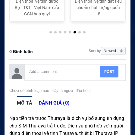
Điện thoại vệ tinh được
Điện thoại vệ tinh đạt tiêu
Điện
Bộ TT&TT Việt Nam cấp
chuẩn chất lượng quốc
ch
GCN hợp quy!
tế
Sort by
0 Bình luận
POST
Chưa có bình luận nào. Hãy là người đầu tiên!
MÔ TẢ
ĐÁNH GIÁ (0)
Nạp tiền trả trước Thuraya là dịch vụ bổ sung tín dụng
cho SIM Thuraya trả trước. Dịch vụ phù hợp với người
dùng điện thoại vệ tinh Thuraya, thiết bị Thuraya IP