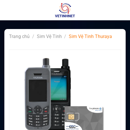
Skip
to
content
Trang chủ
/
Sim Vệ Tinh
/
Sim Vệ Tinh Thuraya