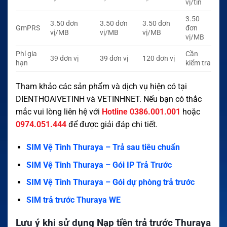
vị/tin
3.50
3.50 đơn
3.50 đơn
3.50 đơn
GmPRS
đơn
vị/MB
vị/MB
vị/MB
vị/MB
Phí gia
Cần
39 đơn vị
39 đơn vị
120 đơn vị
hạn
kiểm tra
Tham khảo các sản phẩm và dịch vụ hiện có tại
DIENTHOAIVETINH
và
VETINHNET
. Nếu bạn có thắc
mắc vui lòng liên hệ với
Hotline 0386.001.001
hoặc
0974.051.444
để được giải đáp chi tiết.
SIM Vệ Tinh Thuraya – Trả sau tiêu chuẩn
SIM Vệ Tinh Thuraya – Gói IP Trả Trước
SIM Vệ Tinh Thuraya – Gói dự phòng trả trước
SIM trả trước Thuraya WE
Lưu ý khi sử dụng Nạp tiền trả trước Thuraya