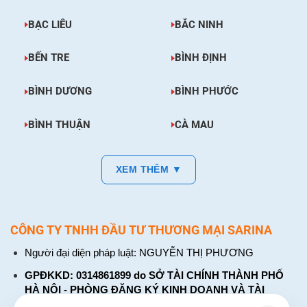
BẠC LIÊU
BẮC NINH
BẾN TRE
BÌNH ĐỊNH
BÌNH DƯƠNG
BÌNH PHƯỚC
BÌNH THUẬN
CÀ MAU
XEM THÊM ▼
CÔNG TY TNHH ĐẦU TƯ THƯƠNG MẠI SARINA
Người đại diện pháp luật: NGUYỄN THỊ PHƯƠNG
GPĐKKD: 0314861899 do SỞ TÀI CHÍNH THÀNH PHỐ
HÀ NỘI - PHÒNG ĐĂNG KÝ KINH DOANH VÀ TÀI
CHÍNH DOANH NGHIỆP cấp. Đăng ký lần đầu: ngày 26