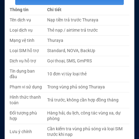
Thông tin
Chi tiết
Tên dịch vụ
Nạp tiền trả trước Thuraya
Loại dịch vụ
Thẻ nạp / airtime trả trước
Mạng vệ tinh
Thuraya
Loại SIM hỗ trợ
Standard, NOVA, BackUp
Dịch vụ hỗ trợ
Gọi thoại, SMS, GmPRS
Tín dụng ban
10 đơn vị tùy loại thẻ
đầu
Phạm vi sử dụng
Trong vùng phủ sóng Thuraya
Hình thức thanh
Trả trước, không cần hợp đồng tháng
toán
Đối tượng phù
Hàng hải, du lịch, công tác vùng xa, dự
hợp
phòng
Cần kiểm tra vùng phủ sóng và loại SIM
Lưu ý chính
trước khi nạp