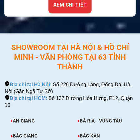
XEM CHI TIẾ
TIẾT
SHOWROOM TẠI HÀ NỘI & HỒ CHÍ
MINH - VĂN PHÒNG TẠI 63 TỈNH
THÀNH
Địa chỉ tại Hà Nội:
Số 226 Đường Láng, Đống Đa, Hà
Nội (Gần Ngã Tư Sở)
Địa chỉ tại HCM:
Số 137 Đường Hòa Hưng, P12, Quận
10
AN GIANG
BÀ RỊA - VŨNG TÀU
BẮC GIANG
BẮC KẠN