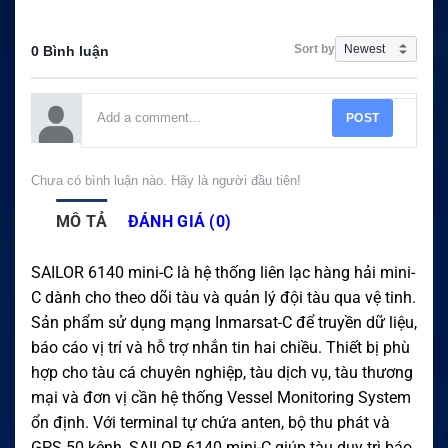
Sort by
0 Bình luận
POST
Chưa có bình luận nào. Hãy là người đầu tiên!
MÔ TẢ
ĐÁNH GIÁ (0)
SAILOR 6140 mini-C là hệ thống liên lạc hàng hải mini-
C dành cho theo dõi tàu và quản lý đội tàu qua vệ tinh.
Sản phẩm sử dụng mạng Inmarsat-C để truyền dữ liệu,
báo cáo vị trí và hỗ trợ nhắn tin hai chiều. Thiết bị phù
hợp cho tàu cá chuyên nghiệp, tàu dịch vụ, tàu thương
mại và đơn vị cần hệ thống Vessel Monitoring System
ổn định. Với terminal tự chứa anten, bộ thu phát và
GPS 50 kênh, SAILOR 6140 mini-C giúp tàu duy trì báo