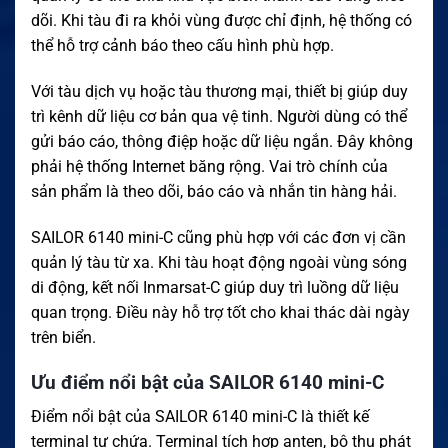
dõi. Khi tàu đi ra khỏi vùng được chỉ định, hệ thống có
thể hỗ trợ cảnh báo theo cấu hình phù hợp.
Với tàu dịch vụ hoặc tàu thương mại, thiết bị giúp duy
trì kênh dữ liệu cơ bản qua vệ tinh. Người dùng có thể
gửi báo cáo, thông điệp hoặc dữ liệu ngắn. Đây không
phải hệ thống Internet băng rộng. Vai trò chính của
sản phẩm là theo dõi, báo cáo và nhắn tin hàng hải.
SAILOR 6140 mini-C cũng phù hợp với các đơn vị cần
quản lý tàu từ xa. Khi tàu hoạt động ngoài vùng sóng
di động, kết nối Inmarsat-C giúp duy trì luồng dữ liệu
quan trọng. Điều này hỗ trợ tốt cho khai thác dài ngày
trên biển.
Ưu điểm nổi bật của SAILOR 6140 mini-C
Điểm nổi bật của SAILOR 6140 mini-C là thiết kế
terminal tự chứa. Terminal tích hợp anten, bộ thu phát