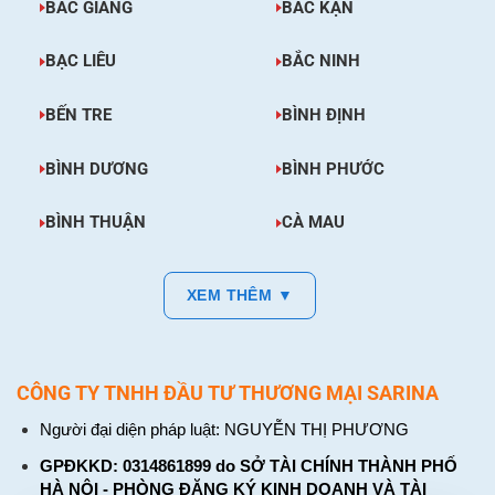
BẮC GIANG
BẮC KẠN
BẠC LIÊU
BẮC NINH
BẾN TRE
BÌNH ĐỊNH
BÌNH DƯƠNG
BÌNH PHƯỚC
BÌNH THUẬN
CÀ MAU
XEM THÊM ▼
CÔNG TY TNHH ĐẦU TƯ THƯƠNG MẠI SARINA
Người đại diện pháp luật: NGUYỄN THỊ PHƯƠNG
GPĐKKD: 0314861899 do SỞ TÀI CHÍNH THÀNH PHỐ
HÀ NỘI - PHÒNG ĐĂNG KÝ KINH DOANH VÀ TÀI