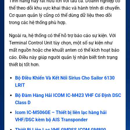
Tính năng này rất hữu ích với tàu cá. Doanh nghiệp có
thể theo dõi khu vực khai thác và hành trình di chuyển.
Cơ quan quản lý cũng có thể dùng dữ liệu theo dõi
trong các hệ thống phù hợp.
Ngoài ra, hệ thống có thể hỗ trợ báo cáo sự kiện. Với
Terminal Control Unit tùy chọn, một số sự kiện như
mất nguồn hoặc che khuất anten có thể kích hoạt báo
cáo. Điều này giúp người quản lý nhận biết tình trạng
thiết bị tốt hơn.
Bộ Điều Khiển Và Kết Nối Sirius Cho Sailor 6130
LRIT
Bộ Đàm Hàng Hải ICOM IC-M423 VHF Cố Định DSC
Class D
Icom IC-M506GE – Thiết bị liên lạc hàng hải
VHF/DSC kèm bộ AIS Transponder
Thiết Bị Liên Lạc VHF GMDSS ICOM GM800