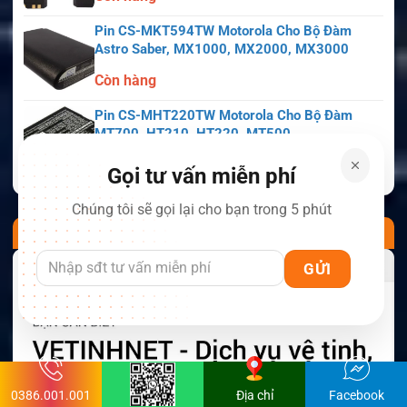
Pin CS-MKT594TW Motorola Cho Bộ Đàm
Astro Saber, MX1000, MX2000, MX3000
Còn hàng
Pin CS-MHT220TW Motorola Cho Bộ Đàm
MT700, HT210, HT220, MT500
Còn hàng
Gọi tư vấn miễn phí
Chúng tôi sẽ gọi lại cho bạn trong 5 phút
BÁO CHÍ NÓI VỀ CHÚNG TÔI
0386.001.001
Địa chỉ
Facebook