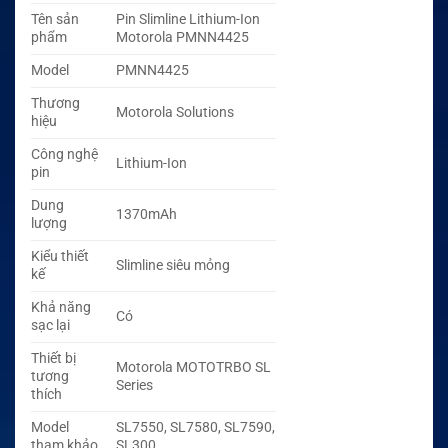
Tên sản
Pin Slimline Lithium-Ion
phẩm
Motorola PMNN4425
Model
PMNN4425
Thương
Motorola Solutions
hiệu
Công nghệ
Lithium-Ion
pin
Dung
1370mAh
lượng
Kiểu thiết
Slimline siêu mỏng
kế
Khả năng
Có
sạc lại
Thiết bị
Motorola MOTOTRBO SL
tương
Series
thích
Model
SL7550, SL7580, SL7590,
tham khảo
SL300