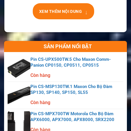
↓
XEM THÊM NỘI DUNG
SẢN PHẨM NỔI BẬT
Pin CS-UPX500TW.5 Cho Maxon Comm-
Panion CP0150, CP0511, CP0515
Còn hàng
Pin CS-MSP130TW.1 Maxon Cho Bộ Đàm
SP130, SP140, SP150, SL55
Còn hàng
Pin CS-MPX700TW Motorola Cho Bộ Đàm
APX6000, APX7000, APX8000, SRX2200
Còn hàng