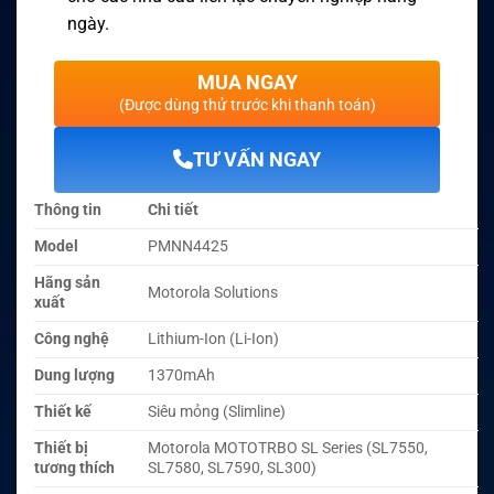
ngày.
MUA NGAY
(Được dùng thử trước khi thanh toán)
TƯ VẤN NGAY
Thông tin
Chi tiết
Model
PMNN4425
Hãng sản
Motorola Solutions
xuất
Công nghệ
Lithium-Ion (Li-Ion)
Dung lượng
1370mAh
Thiết kế
Siêu mỏng (Slimline)
Thiết bị
Motorola MOTOTRBO SL Series (SL7550,
tương thích
SL7580, SL7590, SL300)