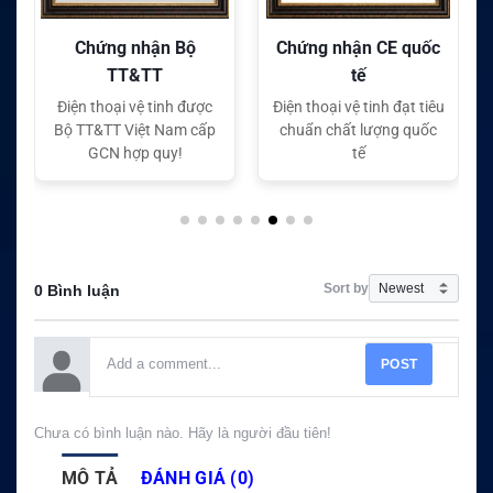
g nhận Bộ
Chứng nhận CE quốc
Chứng nhận F
T&TT
tế
tế
i vệ tinh được
Điện thoại vệ tinh đạt tiêu
Điện thoại vệ tinh
 Việt Nam cấp
chuẩn chất lượng quốc
chuẩn chất lượ
hợp quy!
tế
tế
Sort by
0 Bình luận
POST
Chưa có bình luận nào. Hãy là người đầu tiên!
MÔ TẢ
ĐÁNH GIÁ (0)