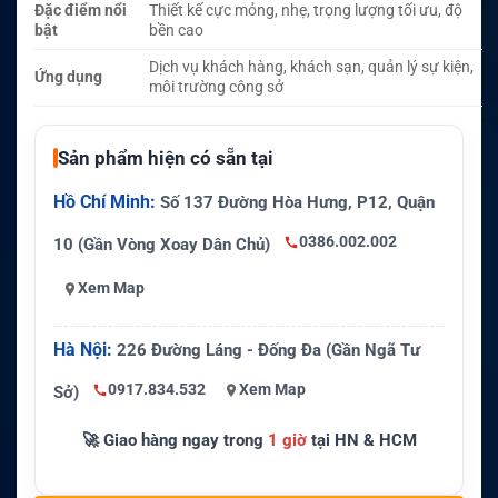
Đặc điểm nổi
Thiết kế cực mỏng, nhẹ, trọng lượng tối ưu, độ
bật
bền cao
Dịch vụ khách hàng, khách sạn, quản lý sự kiện,
Ứng dụng
môi trường công sở
Sản phẩm hiện có sẵn tại
Hồ Chí Minh:
Số 137 Đường Hòa Hưng, P12, Quận
0386.002.002
10 (Gần Vòng Xoay Dân Chủ)
Xem Map
Hà Nội:
226 Đường Láng - Đống Đa (Gần Ngã Tư
0917.834.532
Xem Map
Sở)
🚀 Giao hàng ngay trong
1 giờ
tại HN & HCM