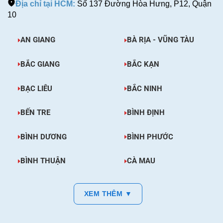
Địa chỉ tại HCM:
Số 137 Đường Hòa Hưng, P12, Quận
10
AN GIANG
BÀ RỊA - VŨNG TÀU
BẮC GIANG
BẮC KẠN
BẠC LIÊU
BẮC NINH
BẾN TRE
BÌNH ĐỊNH
BÌNH DƯƠNG
BÌNH PHƯỚC
BÌNH THUẬN
CÀ MAU
XEM THÊM ▼