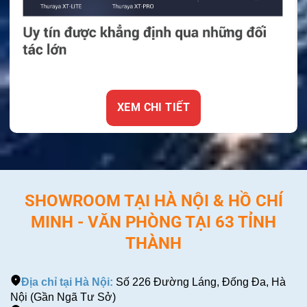
XEM CHI TIẾT
SHOWROOM TẠI HÀ NỘI & HỒ CHÍ
MINH - VĂN PHÒNG TẠI 63 TỈNH
THÀNH
Địa chỉ tại Hà Nội:
Số 226 Đường Láng, Đống Đa, Hà
Nội (Gần Ngã Tư Sở)