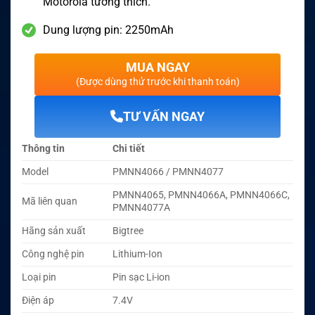
Motorola tương thích.
Dung lượng pin: 2250mAh
MUA NGAY
(Được dùng thử trước khi thanh toán)
TƯ VẤN NGAY
Thông tin
Chi tiết
Model
PMNN4066 / PMNN4077
PMNN4065, PMNN4066A, PMNN4066C,
Mã liên quan
PMNN4077A
Hãng sản xuất
Bigtree
Công nghệ pin
Lithium-Ion
Loại pin
Pin sạc Li-ion
Điện áp
7.4V