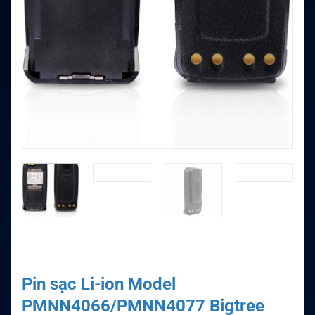
Pin sạc Li-ion Model
PMNN4066/PMNN4077 Bigtree