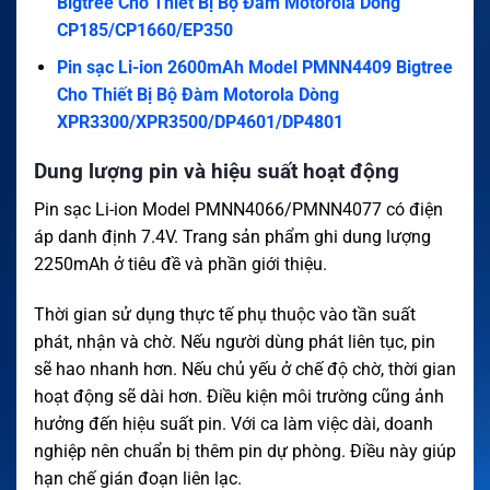
Bigtree Cho Thiết Bị Bộ Đàm Motorola Dòng
CP185/CP1660/EP350
Pin sạc Li-ion 2600mAh Model PMNN4409 Bigtree
Cho Thiết Bị Bộ Đàm Motorola Dòng
XPR3300/XPR3500/DP4601/DP4801
Dung lượng pin và hiệu suất hoạt động
Pin sạc Li-ion Model PMNN4066/PMNN4077 có điện
áp danh định 7.4V. Trang sản phẩm ghi dung lượng
2250mAh ở tiêu đề và phần giới thiệu.
Thời gian sử dụng thực tế phụ thuộc vào tần suất
phát, nhận và chờ. Nếu người dùng phát liên tục, pin
sẽ hao nhanh hơn. Nếu chủ yếu ở chế độ chờ, thời gian
hoạt động sẽ dài hơn. Điều kiện môi trường cũng ảnh
hưởng đến hiệu suất pin. Với ca làm việc dài, doanh
nghiệp nên chuẩn bị thêm pin dự phòng. Điều này giúp
hạn chế gián đoạn liên lạc.