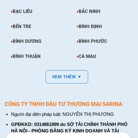
BẠC LIÊU
BẮC NINH
BẾN TRE
BÌNH ĐỊNH
BÌNH DƯƠNG
BÌNH PHƯỚC
BÌNH THUẬN
CÀ MAU
XEM THÊM ▼
CÔNG TY TNHH ĐẦU TƯ THƯƠNG MẠI SARINA
Người đại diện pháp luật: NGUYỄN THỊ PHƯƠNG
GPĐKKD: 0314861899 do SỞ TÀI CHÍNH THÀNH PHỐ
HÀ NỘI - PHÒNG ĐĂNG KÝ KINH DOANH VÀ TÀI
CHÍNH DOANH NGHIỆP cấp. Đăng ký lần đầu: ngày 26