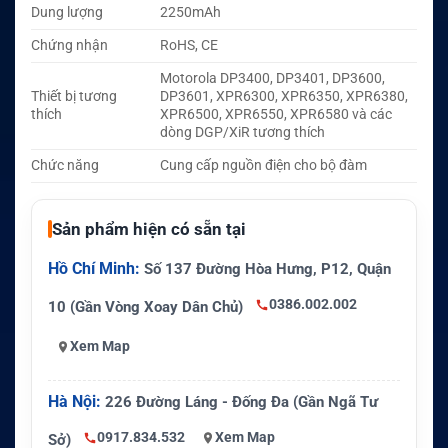
Dung lượng
2250mAh
Chứng nhận
RoHS, CE
Motorola DP3400, DP3401, DP3600,
Thiết bị tương
DP3601, XPR6300, XPR6350, XPR6380,
thích
XPR6500, XPR6550, XPR6580 và các
dòng DGP/XiR tương thích
Chức năng
Cung cấp nguồn điện cho bộ đàm
Sản phẩm hiện có sẵn tại
Hồ Chí Minh:
Số 137 Đường Hòa Hưng, P12, Quận
0386.002.002
10 (Gần Vòng Xoay Dân Chủ)
Xem Map
Hà Nội:
226 Đường Láng - Đống Đa (Gần Ngã Tư
0917.834.532
Xem Map
Sở)