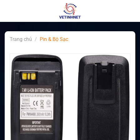
Skip
to
content
Trang chủ
/
Pin & Bộ Sạc