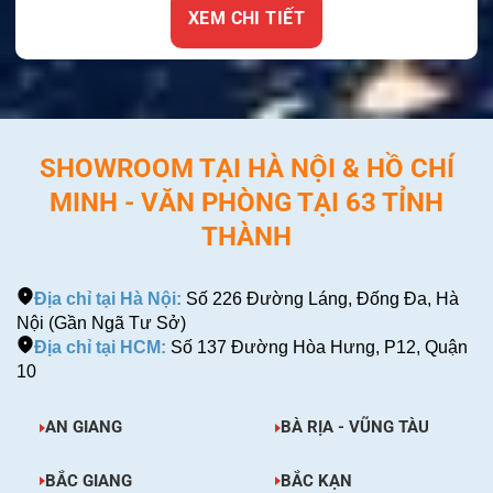
XEM CHI TIẾT
SHOWROOM TẠI HÀ NỘI & HỒ CHÍ
MINH - VĂN PHÒNG TẠI 63 TỈNH
THÀNH
Địa chỉ tại Hà Nội:
Số 226 Đường Láng, Đống Đa, Hà
Nội (Gần Ngã Tư Sở)
Địa chỉ tại HCM:
Số 137 Đường Hòa Hưng, P12, Quận
10
AN GIANG
BÀ RỊA - VŨNG TÀU
BẮC GIANG
BẮC KẠN