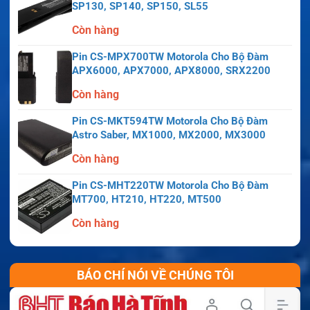
SP130, SP140, SP150, SL55
Còn hàng
Pin CS-MPX700TW Motorola Cho Bộ Đàm
APX6000, APX7000, APX8000, SRX2200
Còn hàng
Pin CS-MKT594TW Motorola Cho Bộ Đàm
Astro Saber, MX1000, MX2000, MX3000
Còn hàng
Pin CS-MHT220TW Motorola Cho Bộ Đàm
MT700, HT210, HT220, MT500
Còn hàng
BÁO CHÍ NÓI VỀ CHÚNG TÔI