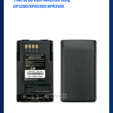
Thiết Bị Bộ Đàm Motorola Dòng
GP328D/XPR3300/XPR3500