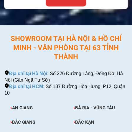
SHOWROOM TẠI HÀ NỘI & HỒ CHÍ
MINH - VĂN PHÒNG TẠI 63 TỈNH
THÀNH
Địa chỉ tại Hà Nội:
Số 226 Đường Láng, Đống Đa, Hà
Nội (Gần Ngã Tư Sở)
Địa chỉ tại HCM:
Số 137 Đường Hòa Hưng, P12, Quận
10
AN GIANG
BÀ RỊA - VŨNG TÀU
BẮC GIANG
BẮC KẠN