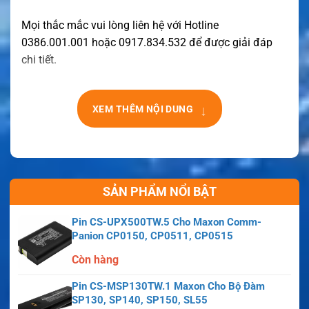
Mọi thắc mắc vui lòng liên hệ với Hotline
0386.001.001 hoặc 0917.834.532 để được giải đáp
chi tiết.
↓
XEM THÊM NỘI DUNG
SẢN PHẨM NỔI BẬT
Pin CS-UPX500TW.5 Cho Maxon Comm-
Panion CP0150, CP0511, CP0515
Còn hàng
Pin CS-MSP130TW.1 Maxon Cho Bộ Đàm
SP130, SP140, SP150, SL55