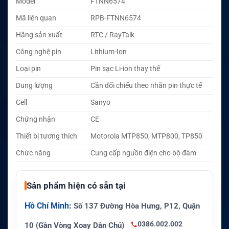
Model
FTNN6574
Mã liên quan
RPB-FTNN6574
Hãng sản xuất
RTC / RayTalk
Công nghệ pin
Lithium-Ion
Loại pin
Pin sạc Li-ion thay thế
Dung lượng
Cần đối chiếu theo nhãn pin thực tế
Cell
Sanyo
Chứng nhận
CE
Thiết bị tương thích
Motorola MTP850, MTP800, TP850
Chức năng
Cung cấp nguồn điện cho bộ đàm
Sản phẩm hiện có sẵn tại
Hồ Chí Minh:
Số 137 Đường Hòa Hưng, P12, Quận
0386.002.002
10 (Gần Vòng Xoay Dân Chủ)