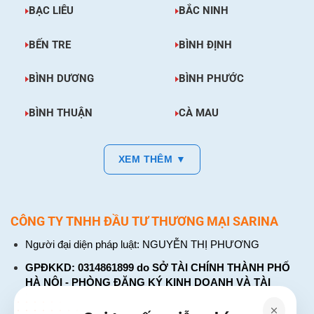
BẠC LIÊU
BẮC NINH
BẾN TRE
BÌNH ĐỊNH
BÌNH DƯƠNG
BÌNH PHƯỚC
BÌNH THUẬN
CÀ MAU
XEM THÊM ▼
CÔNG TY TNHH ĐẦU TƯ THƯƠNG MẠI SARINA
Người đại diện pháp luật: NGUYỄN THỊ PHƯƠNG
GPĐKKD: 0314861899 do SỞ TÀI CHÍNH THÀNH PHỐ
HÀ NỘI - PHÒNG ĐĂNG KÝ KINH DOANH VÀ TÀI
CHÍNH DOANH NGHIỆP cấp. Đăng ký lần đầu: ngày 26
tháng 01 năm 2018. Đăng ký thay đổi lần thứ: 4, ngày 31