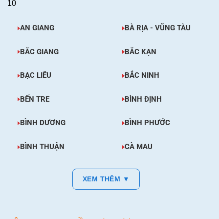
10
AN GIANG
BÀ RỊA - VŨNG TÀU
BẮC GIANG
BẮC KẠN
BẠC LIÊU
BẮC NINH
BẾN TRE
BÌNH ĐỊNH
BÌNH DƯƠNG
BÌNH PHƯỚC
BÌNH THUẬN
CÀ MAU
XEM THÊM ▼