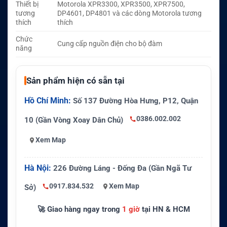
Thiết bị
Motorola XPR3300, XPR3500, XPR7500,
tương
DP4601, DP4801 và các dòng Motorola tương
thích
thích
Chức
Cung cấp nguồn điện cho bộ đàm
năng
Sản phẩm hiện có sẵn tại
Hồ Chí Minh:
Số 137 Đường Hòa Hưng, P12, Quận
0386.002.002
10 (Gần Vòng Xoay Dân Chủ)
Xem Map
Hà Nội:
226 Đường Láng - Đống Đa (Gần Ngã Tư
0917.834.532
Xem Map
Sở)
🚀 Giao hàng ngay trong
1 giờ
tại HN & HCM