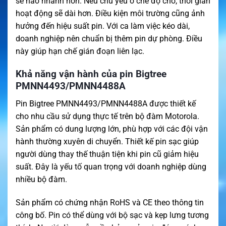
sẽ hao nhanh hơn. Nếu chủ yếu ở chế độ chờ, thời gian
hoạt động sẽ dài hơn. Điều kiện môi trường cũng ảnh
hưởng đến hiệu suất pin. Với ca làm việc kéo dài,
doanh nghiệp nên chuẩn bị thêm pin dự phòng. Điều
này giúp hạn chế gián đoạn liên lạc.
Khả năng vận hành của pin Bigtree
PMNN4493/PMNN4488A
Pin Bigtree PMNN4493/PMNN4488A được thiết kế
cho nhu cầu sử dụng thực tế trên bộ đàm Motorola.
Sản phẩm có dung lượng lớn, phù hợp với các đội vận
hành thường xuyên di chuyển. Thiết kế pin sạc giúp
người dùng thay thế thuận tiện khi pin cũ giảm hiệu
suất. Đây là yếu tố quan trọng với doanh nghiệp dùng
nhiều bộ đàm.
Sản phẩm có chứng nhận RoHS và CE theo thông tin
công bố. Pin có thể dùng với bộ sạc và kẹp lưng tương