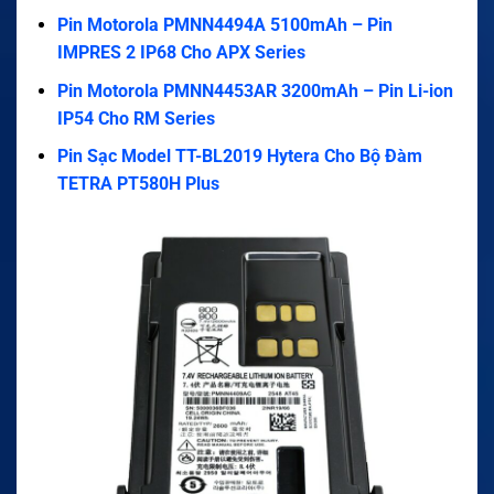
Pin Motorola PMNN4494A 5100mAh – Pin
IMPRES 2 IP68 Cho APX Series
Pin Motorola PMNN4453AR 3200mAh – Pin Li-ion
IP54 Cho RM Series
Pin Sạc Model TT-BL2019 Hytera Cho Bộ Đàm
TETRA PT580H Plus