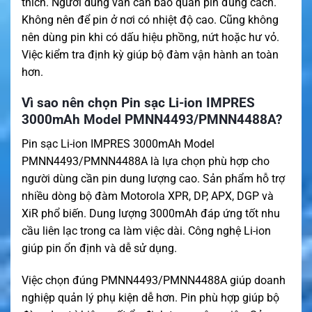
thích. Người dùng vẫn cần bảo quản pin đúng cách.
Không nên để pin ở nơi có nhiệt độ cao. Cũng không
nên dùng pin khi có dấu hiệu phồng, nứt hoặc hư vỏ.
Việc kiểm tra định kỳ giúp bộ đàm vận hành an toàn
hơn.
Vì sao nên chọn Pin sạc Li-ion IMPRES
3000mAh Model PMNN4493/PMNN4488A?
Pin sạc Li-ion IMPRES 3000mAh Model
PMNN4493/PMNN4488A là lựa chọn phù hợp cho
người dùng cần pin dung lượng cao. Sản phẩm hỗ trợ
nhiều dòng bộ đàm Motorola XPR, DP, APX, DGP và
XiR phổ biến. Dung lượng 3000mAh đáp ứng tốt nhu
cầu liên lạc trong ca làm việc dài. Công nghệ Li-ion
giúp pin ổn định và dễ sử dụng.
Việc chọn đúng PMNN4493/PMNN4488A giúp doanh
nghiệp quản lý phụ kiện dễ hơn. Pin phù hợp giúp bộ