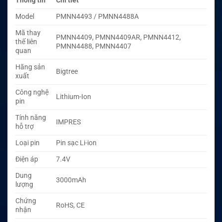
Thông tin
Chi tiết
Model
PMNN4493 / PMNN4488A
Mã thay
PMNN4409, PMNN4409AR, PMNN4412,
thế liên
PMNN4488, PMNN4407
quan
Hãng sản
Bigtree
xuất
Công nghệ
Lithium-Ion
pin
Tính năng
IMPRES
hỗ trợ
Loại pin
Pin sạc Li-ion
Điện áp
7.4V
Dung
3000mAh
lượng
Chứng
RoHS, CE
nhận