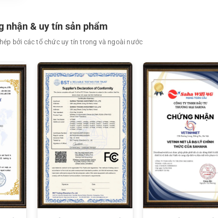
 nhận & uy tín sản phẩm
ép bởi các tổ chức uy tín trong và ngoài nước
XEM CHI TIẾT
XEM CHI TIẾT