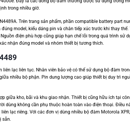
P4000e. Đây là các dòng bộ đàm thường được sử dụng trong mô
ịnh trong nhiều giờ.
4489A. Trên trang sản phẩm, phần compatible battery part nu
ng model, kiểu dáng pin và chân tiếp xúc trước khi thay thế. 
guồn điện phù hợp cũng giúp hạn chế lỗi trong quá trình sử d
xác nhận đúng model và nhóm thiết bị tương thích.
N4489
iên lạc liên tục. Nhân viên bảo vệ có thể sử dụng bộ đàm tron
iữa nhiều bộ phận. Pin dung lượng cao giúp thiết bị duy trì ng
p giữa kho, bãi và khu giao nhận. Thiết bị cũng hữu ích tại công
gười dùng không cần phụ thuộc hoàn toàn vào điện thoại. Điều 
 liên lạc riêng. Với các đơn vị dùng nhiều bộ đàm Motorola XPR
ị sẵn.