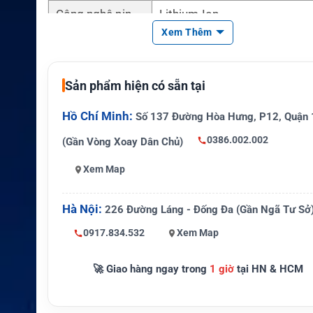
Công nghệ pin
Lithium-Ion
Xem Thêm
Tính năng hỗ trợ
IMPRES
Loại pin
Pin sạc Li-ion
Sản phẩm hiện có sẵn tại
Dung lượng
2900mAh
Hồ Chí Minh:
Số 137 Đường Hòa Hưng, P12, Quận 
Chuẩn bảo vệ
IP68
0386.002.002
(Gần Vòng Xoay Dân Chủ)
Chứng nhận
RoHS, CE
Xem Map
Thiết bị tương th
Motorola XPR7000e, APX900
ích
000e
Hà Nội:
226 Đường Láng - Đống Đa (Gần Ngã Tư Sở
Chức năng
Cung cấp nguồn điện cho bộ
0917.834.532
Xem Map
🚀 Giao hàng ngay trong
1 giờ
tại HN & HCM