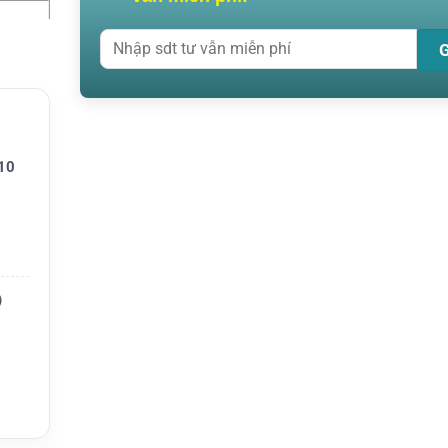
10
, DP4
)
 đàm