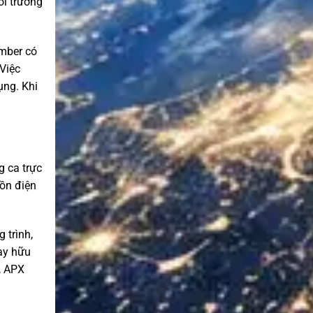
i trường
mber có
Việc
ụng. Khi
g ca trực
uồn điện
 trình,
này hữu
, APX