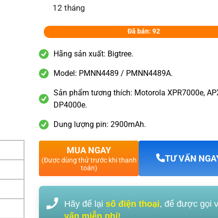
12 tháng
Đã bán: 92
Hãng sản xuất: Bigtree.
Model: PMNN4489 / PMNN4489A.
Sản phẩm tương thích: Motorola XPR7000e, AP
DP4000e.
Dung lượng pin: 2900mAh.
MUA NGAY
TƯ VẤN NGA
(Được dùng thử trước khi thanh
toán)
Hãy để lại
số điện thoại
, để được gọi 
vấn miễn phí!