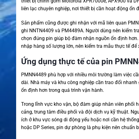
thiết bị chính gồm Motorola XPR7000e, APX900 và D
liên lạc chuyên nghiệp, nơi thiết bị cần hoạt động ổn đ
Sản phẩm cũng được ghi nhận với mã liên quan PMNN
ghi NNTN4409 và PM4489A. Người dùng nên kiểm tra đú
chọn đúng pin giúp bộ đàm nhận nguồn ổn định hơn. N
nhập hàng số lượng lớn, nên kiểm tra mẫu thực tế để 
Ứng dụng thực tế của pin PMN
PMNN4489 phù hợp với nhiều môi trường làm việc cần l
dài. Nhà máy và khu công nghiệp cần trao đổi nhanh g
ổn định hơn trong quá trình vận hành.
Trong lĩnh vực kho vận, bộ đàm giúp nhân viên phối hợ
cảng, trung tâm điều phối và đội dịch vụ kỹ thuật. N
ích ở khu vực sóng di động yếu hoặc nơi cần hệ thống
hoặc DP Series, pin dự phòng là phụ kiện nên chuẩn b