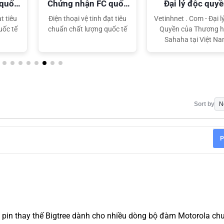
 quốc
Chứng nhận FC quốc
Đại lý độc quy
tế
Sahaha
t tiêu
Điện thoại vệ tinh đạt tiêu
Vetinhnet . Com - Đại l
uốc tế
chuẩn chất lượng quốc tế
Quyền của Thương h
Sahaha tại Việt N
Sort by
P
in thay thế Bigtree dành cho nhiều dòng bộ đàm Motorola ch