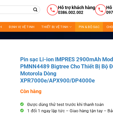
Hỗ trợ khách hàng
Hỗ 
0386.002.002
097
NH
ĐỊNH VỊ VỆ TINH
THIẾT BỊ VỆ TINH
PIN & BỘ SẠC
CHO
Pin sạc Li-ion IMPRES 2900mAh Mod
PMNN4489 Bigtree Cho Thiết Bị Bộ 
Motorola Dòng
XPR7000e/APX900/DP4000e
Còn hàng
Được dùng thử test trước khi thanh toán
1 đổi 1 ngay lập tức – Giao hàng tận tay – B