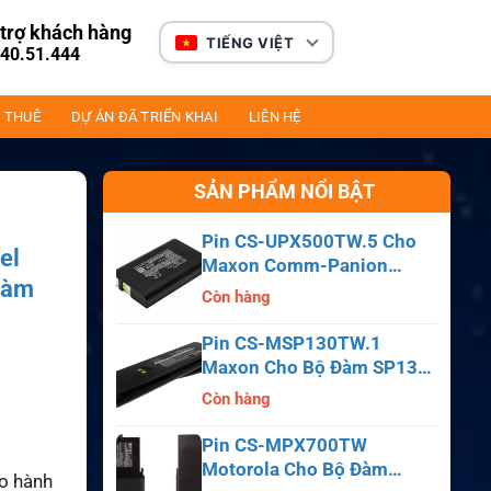
trợ khách hàng
TIẾNG VIỆT
40.51.444
 THUÊ
DỰ ÁN ĐÃ TRIỂN KHAI
LIÊN HỆ
SẢN PHẨM NỔI BẬT
Pin CS-UPX500TW.5 Cho
el
Maxon Comm-Panion
Đàm
CP0150, CP0511, CP0515
Còn hàng
Pin CS-MSP130TW.1
Maxon Cho Bộ Đàm SP130,
SP140, SP150, SL55
Còn hàng
Pin CS-MPX700TW
Motorola Cho Bộ Đàm
ảo hành