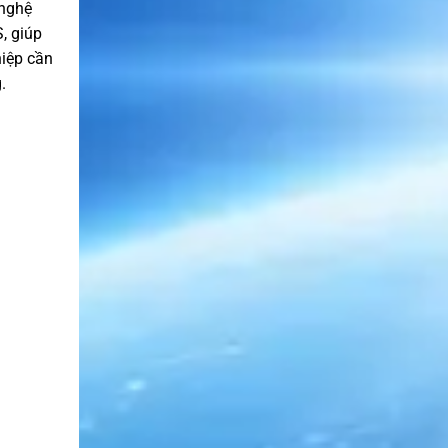
 nghệ
, giúp
hiệp cần
.