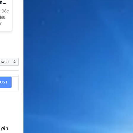
ền
ý Độc
iệu
am
OST
uyên