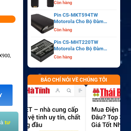
APX6000, APX7000,
Còn hàng
APX8000, SRX2200
Pin CS-MKT594TW
Motorola Cho Bộ Đàm
Astro Saber, MX1000,
Còn hàng
MX2000, MX3000
Pin CS-MHT220TW
Motorola Cho Bộ Đàm
MT700, HT210, HT220,
X900,
Còn hàng
MT500
BÁO CHÍ NÓI VỀ CHÚNG TÔI
Y
và
tư