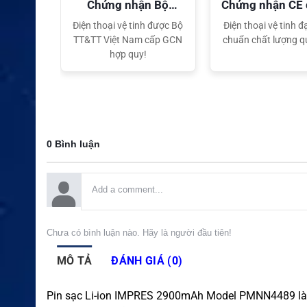
quyền
Chứng nhận Bộ
Chứng nhận CE
TT&TT
tế
ại lý Độc
Điện thoại vệ tinh được Bộ
Điện thoại vệ tinh đạ
ng hiệu
TT&TT Việt Nam cấp GCN
chuẩn chất lượng q
t Nam
hợp quy!
0 Bình luận
Chưa có bình luận nào. Hãy là người đầu tiên!
MÔ TẢ
ĐÁNH GIÁ (0)
Pin sạc Li-ion IMPRES 2900mAh Model PMNN4489 là p