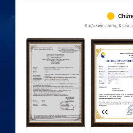
Chứng
Được kiểm chứng & cấp ph
XEM CHI TIẾT