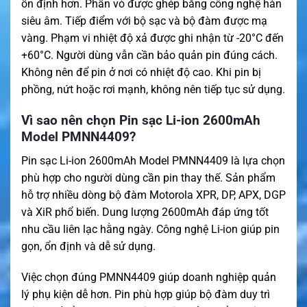
ổn định hơn. Phần vỏ được ghép bằng công nghệ hàn
siêu âm. Tiếp điểm với bộ sạc và bộ đàm được mạ
vàng. Phạm vi nhiệt độ xả được ghi nhận từ -20°C đến
+60°C. Người dùng vẫn cần bảo quản pin đúng cách.
Không nên để pin ở nơi có nhiệt độ cao. Khi pin bị
phồng, nứt hoặc rơi mạnh, không nên tiếp tục sử dụng.
Vì sao nên chọn Pin sạc Li-ion 2600mAh
Model PMNN4409?
Pin sạc Li-ion 2600mAh Model PMNN4409 là lựa chọn
phù hợp cho người dùng cần pin thay thế. Sản phẩm
hỗ trợ nhiều dòng bộ đàm Motorola XPR, DP, APX, DGP
và XiR phổ biến. Dung lượng 2600mAh đáp ứng tốt
nhu cầu liên lạc hằng ngày. Công nghệ Li-ion giúp pin
gọn, ổn định và dễ sử dụng.
Việc chọn đúng PMNN4409 giúp doanh nghiệp quản
lý phụ kiện dễ hơn. Pin phù hợp giúp bộ đàm duy trì