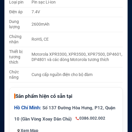
Loại pin
Pin sạc Li-ion
Điện áp
7.4V
Dung
2600mAh
lượng
Chứng
RoHS, CE
nhận
Thiết bị
Motorola XPR3300, XPR3500, XPR7500, DP4601,
tương
DP4801 và các dòng Motorola tương thích
thích
Chức
Cung cấp nguồn điện cho bộ đàm
năng
Sản phẩm hiện có sẵn tại
Hồ Chí Minh:
Số 137 Đường Hòa Hưng, P12, Quận
0386.002.002
10 (Gần Vòng Xoay Dân Chủ)
Xem Map