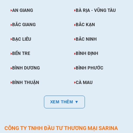
AN GIANG
BÀ RỊA - VŨNG TÀU
BẮC GIANG
BẮC KẠN
BẠC LIÊU
BẮC NINH
BẾN TRE
BÌNH ĐỊNH
BÌNH DƯƠNG
BÌNH PHƯỚC
BÌNH THUẬN
CÀ MAU
XEM THÊM ▼
CÔNG TY TNHH ĐẦU TƯ THƯƠNG MẠI SARINA