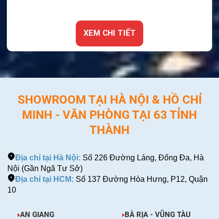
XEM CHI TIẾT
SHOWROOM TẠI HÀ NỘI & HỒ CHÍ
MINH - VĂN PHÒNG TẠI 63 TỈNH
THÀNH
Địa chỉ tại Hà Nội:
Số 226 Đường Láng, Đống Đa, Hà
Nội (Gần Ngã Tư Sở)
Địa chỉ tại HCM:
Số 137 Đường Hòa Hưng, P12, Quận
10
AN GIANG
BÀ RỊA - VŨNG TÀU