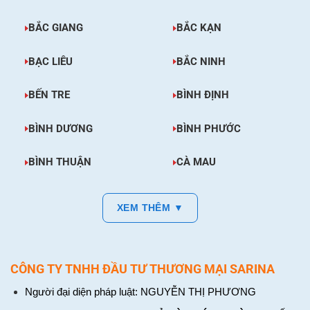
BẮC GIANG
BẮC KẠN
BẠC LIÊU
BẮC NINH
BẾN TRE
BÌNH ĐỊNH
BÌNH DƯƠNG
BÌNH PHƯỚC
BÌNH THUẬN
CÀ MAU
XEM THÊM ▼
CÔNG TY TNHH ĐẦU TƯ THƯƠNG MẠI SARINA
Người đại diện pháp luật: NGUYỄN THỊ PHƯƠNG