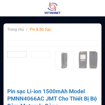
Skip
to
content
Trang chủ
/
Pin & Bộ Sạc
Pin sạc Li-ion 1500mAh Model
PMNN4066AC JMT Cho Thiết Bị Bộ