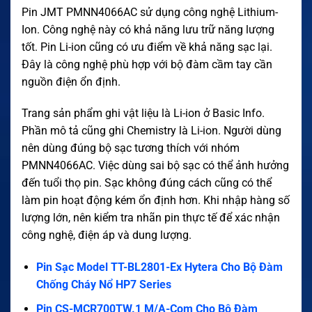
Pin JMT PMNN4066AC sử dụng công nghệ Lithium-
Ion. Công nghệ này có khả năng lưu trữ năng lượng
tốt. Pin Li-ion cũng có ưu điểm về khả năng sạc lại.
Đây là công nghệ phù hợp với bộ đàm cầm tay cần
nguồn điện ổn định.
Trang sản phẩm ghi vật liệu là Li-ion ở Basic Info.
Phần mô tả cũng ghi Chemistry là Li-ion. Người dùng
nên dùng đúng bộ sạc tương thích với nhóm
PMNN4066AC. Việc dùng sai bộ sạc có thể ảnh hưởng
đến tuổi thọ pin. Sạc không đúng cách cũng có thể
làm pin hoạt động kém ổn định hơn. Khi nhập hàng số
lượng lớn, nên kiểm tra nhãn pin thực tế để xác nhận
công nghệ, điện áp và dung lượng.
Pin Sạc Model TT-BL2801-Ex Hytera Cho Bộ Đàm
Chống Cháy Nổ HP7 Series
Pin CS-MCR700TW.1 M/A-Com Cho Bộ Đàm