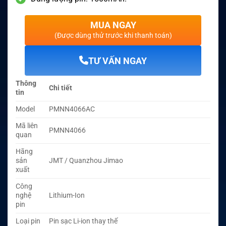
MUA NGAY
(Được dùng thử trước khi thanh toán)
TƯ VẤN NGAY
Thông
Chi tiết
tin
Model
PMNN4066AC
Mã liên
PMNN4066
quan
Hãng
sản
JMT / Quanzhou Jimao
xuất
Công
nghệ
Lithium-Ion
pin
Loại pin
Pin sạc Li-ion thay thế