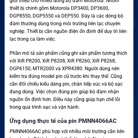
giới thiệu cho nhiều dòng bộ đàm Motorola. Nhóm
thiết bị chính gồm Motorola DP3400, DP3600,
DGP8550, DGP5550 và DEP550. Đây là các dòng bộ
đàm thường dùng trong môi trường liên lạc chuyên
nghiệp. Thiết bị cần nguồn điện ổn định để duy trì liên
lạc trong ca làm việc.
Phần mô tả sản phẩm cũng ghi sản phẩm tương thích
với XiR P8200, XiR P8208, XiR P8260, XiR P8268,
DGP6150, MTR2000 và XPR4380. Người dùng nên
kiểm tra đúng model pin cũ trước khi thay thế. Cũng
cần đối chiếu kiểu dáng pin, chân tiếp xúc và bộ sạc
đang dùng. Việc chọn đúng pin giúp bộ đàm nhận
nguồn ổn định hơn. Điều này cũng giúp hạn chế lỗi
trong quá trình sạc và vận hành.
Ứng dụng thực tế của pin PMNN4066AC
PMNN4066AC phù hợp với nhiều môi trường cần liên