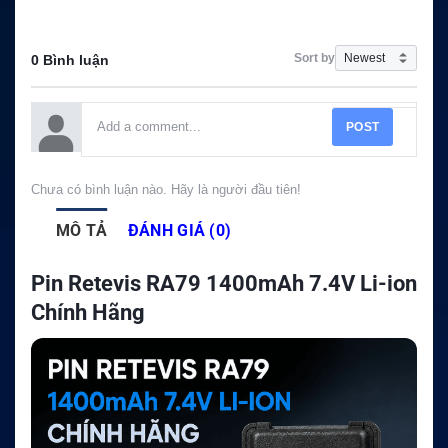
Sort by
0 Bình luận
POST
Chưa có bình luận nào. Hãy là người đầu tiên!
MÔ TẢ
ĐÁNH GIÁ (0)
Pin Retevis RA79 1400mAh 7.4V Li-ion
Chính Hãng