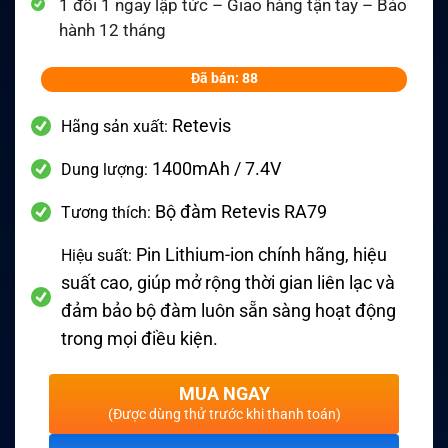
1 đổi 1 ngay lập tức – Giao hàng tận tay – Bảo
hành 12 tháng
Đã bán: 88
Retevis
Hãng sản xuất:
1400mAh / 7.4V
Dung lượng:
Bộ đàm Retevis RA79
Tương thích:
Pin Lithium-ion chính hãng, hiệu
Hiệu suất:
suất cao, giúp mở rộng thời gian liên lạc và
đảm bảo bộ đàm luôn sẵn sàng hoạt động
trong mọi điều kiện.
MUA NGAY
(Được dùng thử trước khi thanh toán)