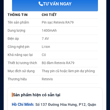
TƯ VẤN NGAY
THÔNG TIN
CHI TIẾT
Tên sản phẩm
Pin sạc Retevis RA79
Dung lượng
1400mAh
Điện áp
7.4V
Công nghệ pin
Li-ion
Khả năng sạc lại
Có
Thiết bị tương thích
Bộ đàm Retevis RA79
Mục đích sử dụng
Thay pin cũ hoặc làm pin dự phòng
Thương hiệu
Retevis
Sản phẩm hiện có sẵn tại
Hồ Chí Minh:
Số 137 Đường Hòa Hưng, P12, Quận