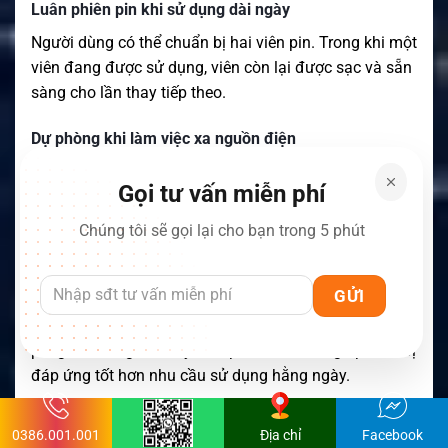
Luân phiên pin khi sử dụng dài ngày
Người dùng có thể chuẩn bị hai viên pin. Trong khi một
viên đang được sử dụng, viên còn lại được sạc và sẵn
sàng cho lần thay tiếp theo.
Dự phòng khi làm việc xa nguồn điện
Tại khu vực khảo sát, cắm trại hoặc địa điểm ngoài
Gọi tư vấn miễn phí
trời, việc tìm nguồn điện phù hợp có thể khó khăn. Pin
dự phòng giúp giảm sự phụ thuộc vào bộ sạc trong
Chúng tôi sẽ gọi lại cho bạn trong 5 phút
quá trình di chuyển.
Khôi phục thời lượng sử dụng của RA79
Nếu bộ đàm vẫn hoạt động tốt nhưng thời gian dùng
pin giảm đáng kể, thay viên pin mới có thể giúp thiết bị
đáp ứng tốt hơn nhu cầu sử dụng hằng ngày.
Chuẩn bị nguồn điện cho tình huống khẩn cấp
0386.001.001
Địa chỉ
Facebook