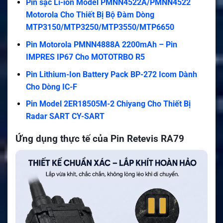
Pin sạc Li-ion Model PMNN4522A/PMNN4522
Motorola Cho Thiết Bị Bộ Đàm Dòng
MTP3150/MTP3250/MTP3550/MTP6650
Pin Motorola PMNN4888A 2200mAh – Pin
IMPRES IP67 Cho MOTOTRBO R5
Pin Lithium-Ion Battery Pack BP-272 Icom Dành
Cho Dòng IC-F
Pin Model 2ER18505M-2 Chiyang Cho Thiết Bị
Radar SART CY-SART
Ứng dụng thực tế của Pin Retevis RA79