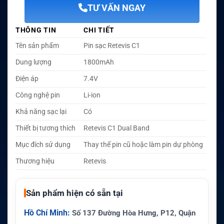
TƯ VẤN NGAY
THÔNG TIN
CHI TIẾT
Tên sản phẩm
Pin sạc Retevis C1
Dung lượng
1800mAh
Điện áp
7.4V
Công nghệ pin
Li-ion
Khả năng sạc lại
Có
Thiết bị tương thích
Retevis C1 Dual Band
Mục đích sử dụng
Thay thế pin cũ hoặc làm pin dự phòng
Thương hiệu
Retevis
Sản phẩm hiện có sẵn tại
Hồ Chí Minh:
Số 137 Đường Hòa Hưng, P12, Quận