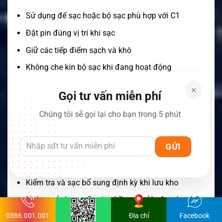
Sử dụng đế sạc hoặc bộ sạc phù hợp với C1
Đặt pin đúng vị trí khi sạc
Giữ các tiếp điểm sạch và khô
Không che kín bộ sạc khi đang hoạt động
Tránh sạc gần nguồn nhiệt cao
Gọi tư vấn miễn phí
Không để vật kim loại chạm đồng thời vào các tiếp
điểm
Chúng tôi sẽ gọi lại cho bạn trong 5 phút
Không làm rơi hoặc đâm thủng pin
Không tự ý tháo vỏ và thay cell bên trong
Bảo quản pin tại nơi khô ráo, thoáng mát
Kiểm tra và sạc bổ sung định kỳ khi lưu kho
Ngừng sử dụng nếu pin phồng, rò rỉ hoặc nóng bất
thường
0386.001.001
Địa chỉ
Facebook