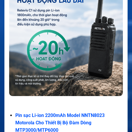
Pin sạc Li-ion 2200mAh Model NNTN8023
Motorola Cho Thiết Bị Bộ Đàm Dòng
MTP3000/MTP6000