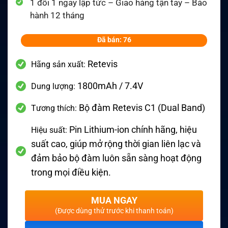
1 đổi 1 ngay lập tức – Giao hàng tận tay – Bảo
hành 12 tháng
Đã bán: 76
Retevis
Hãng sản xuất:
1800mAh / 7.4V
Dung lượng:
Bộ đàm Retevis C1 (Dual Band)
Tương thích:
Pin Lithium-ion chính hãng, hiệu
Hiệu suất:
suất cao, giúp mở rộng thời gian liên lạc và
đảm bảo bộ đàm luôn sẵn sàng hoạt động
trong mọi điều kiện.
MUA NGAY
(Được dùng thử trước khi thanh toán)