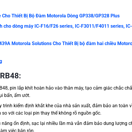
 Cho Thiết Bị Bộ Đàm Motorola Dòng GP338/GP328 Plus
 cho dòng máy IC-F16/F26 series, IC-F3011/F4011 series, IC-
39A Motorola Solutions Cho Thiết Bị bộ đàm hai chiều Motor
g
 RB48:
B48, pin lắp khít hoàn hảo vào thân máy, tạo cảm giác chắc chắ
ụi bẩn, ẩm ướt.
y trình kiểm định khắt khe của nhà sản xuất, đảm bảo an toàn v
o với các loại pin thay thế không rõ nguồn gốc.
ệu năng ổn định, sạc lại nhiều lần mà vẫn đảm bảo dung lượng c
làm việc bận rộn.