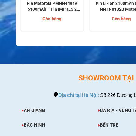
Model
Pin Motorola PMNN4494A
Pin Li-ion 3100mAh
la
5100mAh – Pin IMPRES 2
NNTN8182B Motor
 hai
IP68 Cho APX Series
Solutions Cho Thiết 
Còn hàng
Còn hàng
 XPR
đàm hai chiều Motoro
 6350,
APX (APX 6000, 7000,
)
SHOWROOM TẠI H
Địa chỉ tại Hà Nội:
Số 226 Đường L
AN GIANG
BÀ RỊA - VŨNG T
BẮC NINH
BẾN TRE