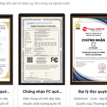
ép bởi các tổ chức uy tín trong và ngoài nước
XEM CHI TIẾT
XEM CHI TIẾT
 quốc
Chứng nhận FC quốc
Đại lý độc quy
tế
Sahaha
t tiêu
Điện thoại vệ tinh đạt tiêu
Vetinhnet . Com - Đại l
uốc tế
chuẩn chất lượng quốc tế
Quyền của Thương h