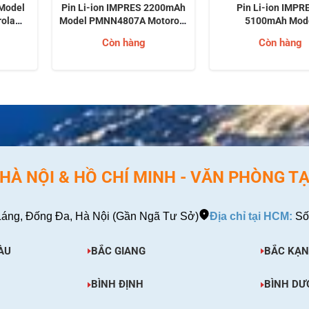
 Model
Pin Li-ion IMPRES 2200mAh
Pin Li-ion IMPR
ola
Model PMNN4807A Motorola
5100mAh Mod
Bị bộ
Solutions Cho Thiết Bị bộ
PMNN4494A Moto
Còn hàng
Còn hàng
la dòng
đàm hai chiều Motorola dòng
Solutions Cho Thiế
 8000)
R7 (MOTOTRBO R7)
đàm hai chiều Motor
APX (APX 6000, 7000
À NỘI & HỒ CHÍ MINH - VĂN PHÒNG TẠ
áng, Đống Đa, Hà Nội (Gần Ngã Tư Sở)
Địa chỉ tại HCM:
Số
ÀU
BẮC GIANG
BẮC KẠN
BÌNH ĐỊNH
BÌNH DƯ