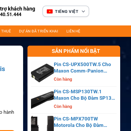
trợ khách hàng
TIẾNG VIỆT
40.51.444
 THUÊ
DỰ ÁN ĐÃ TRIỂN KHAI
LIÊN HỆ
SẢN PHẨM NỔI BẬT
Pin CS-UPX500TW.5 Cho
is
Maxon Comm-Panion
CP0150, CP0511, CP0515
Còn hàng
Pin CS-MSP130TW.1
Maxon Cho Bộ Đàm SP130,
SP140, SP150, SL55
Còn hàng
ảo hành
Pin CS-MPX700TW
Motorola Cho Bộ Đàm