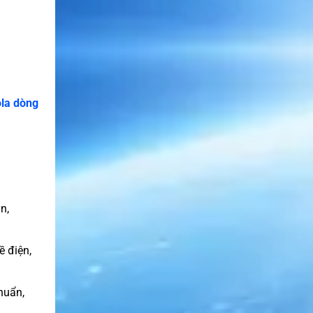
ola dòng
n,
ề điện,
huẩn,