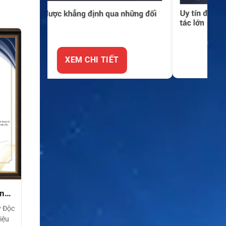
XEM CHI TIẾT
ền
ý Độc
iệu