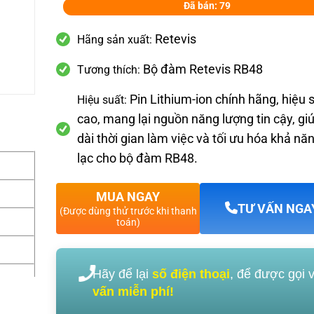
Đã bán: 79
Retevis
Hãng sản xuất:
Bộ đàm Retevis RB48
Tương thích:
Pin Lithium-ion chính hãng, hiệu 
Hiệu suất:
cao, mang lại nguồn năng lượng tin cậy, gi
dài thời gian làm việc và tối ưu hóa khả năn
lạc cho bộ đàm RB48.
MUA NGAY
TƯ VẤN NGA
(Được dùng thử trước khi thanh
toán)
Hãy để lại
số điện thoại
, để được gọi 
vấn miễn phí!