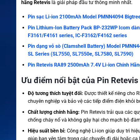
hãng Retevis
là giải pháp đầu tư thông minh nhất.
Pin sạc Li-ion 2100mAh Model PMNN4094 Bigtree
Pin Lithium-Ion Battery Pack BP-232WP Icom dành
F3161/F4161 series, IC-F3162/F4162 series
Pin dạng vỏ sò (Clamshell Battery) Model PMNN44
SL Series (SL7550, SL7550e, SL7580, SL7590)
Pin Retevis RA89 2500mAh 7.4V Li-ion Chính Hãn
Ưu điểm nổi bật của Pin Retevis
Độ tương thích tuyệt đối:
Được thiết kế riêng cho R
chuyên nghiệp và bảo vệ các tiếp điểm điện khỏi b
Chất lượng chính hãng:
Pin Retevis trải qua các qu
chống cháy nổ và không gây hại cho mạch bộ đàm s
Hiệu suất bền bỉ:
Công nghệ Li-ion giúp duy trì hi
giúp bạn yên tâm trong các chuyến đi dài hoặc ca 