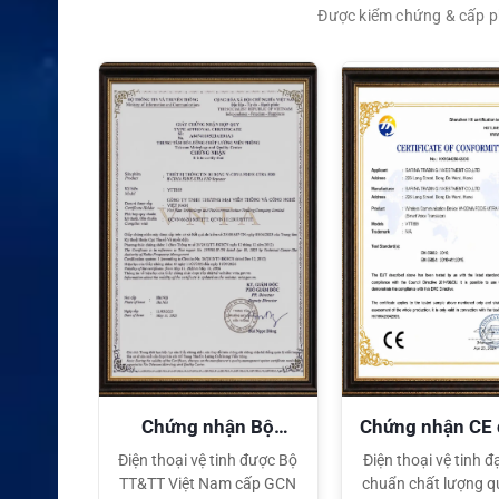
Được kiểm chứng & cấp ph
XEM CHI TIẾT
quyền
Chứng nhận Bộ
Chứng nhận CE
TT&TT
tế
ại lý Độc
Điện thoại vệ tinh được Bộ
Điện thoại vệ tinh đạ
ng hiệu
TT&TT Việt Nam cấp GCN
chuẩn chất lượng q