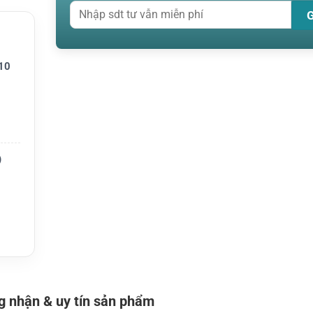
n hảo,
trường,
10
)
 nhận & uy tín sản phẩm