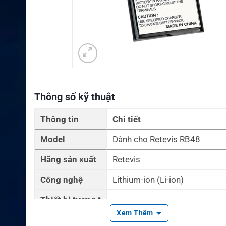
Thông số kỹ thuật
Thông tin
Chi tiết
Model
Dành cho Retevis RB48
Hãng sản xuất
Retevis
Công nghệ
Lithium-ion (Li-ion)
Thiết bị tương t
Bộ đàm Retevis RB48 Series
hích
Xem Thêm