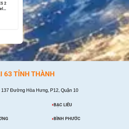
ES 2
el
rola
t Bị bộ
ola dòng
, 8000)
I 63 TỈNH THÀNH
 137 Đường Hòa Hưng, P12, Quận 10
BẠC LIÊU
ƠNG
BÌNH PHƯỚC