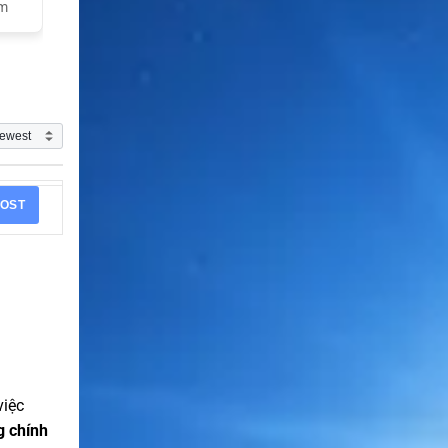
am
OST
việc
g chính