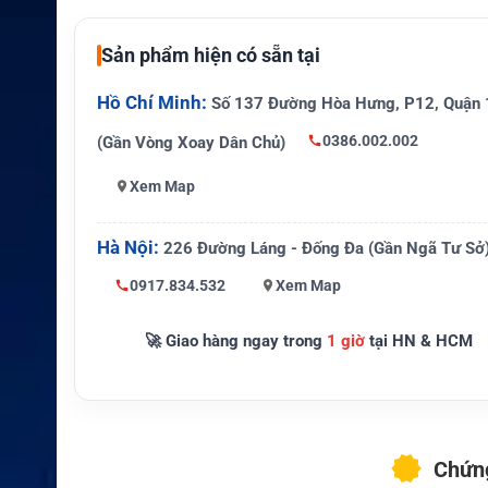
Đặc điểm nổi b
Thiết kế nhỏ gọn, lắp khít hoà
ật
hiệu suất cao, an toàn
Sản phẩm hiện có sẵn tại
Liên lạc chuyên nghiệp, công 
Ứng dụng
Hồ Chí Minh:
sự kiện, nhà hàng, khách sạn
Số 137 Đường Hòa Hưng, P12, Quận 
0386.002.002
(Gần Vòng Xoay Dân Chủ)
Xem Map
Hà Nội:
226 Đường Láng - Đống Đa (Gần Ngã Tư Sở
0917.834.532
Xem Map
🚀 Giao hàng ngay trong
1 giờ
tại HN & HCM
Chứng