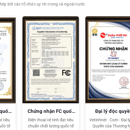
ép bởi các tổ chức uy tín trong và ngoài nước
XEM CHI TIẾT
XEM CHI TIẾT
 quốc
Chứng nhận FC quốc
Đại lý độc quy
tế
Sahaha
t tiêu
Điện thoại vệ tinh đạt tiêu
Vetinhnet . Com - Đại l
uốc tế
chuẩn chất lượng quốc tế
Quyền của Thương h