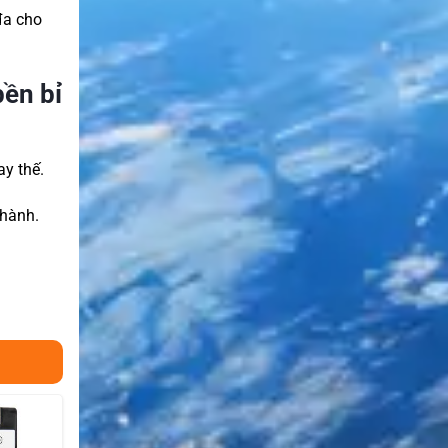
đa cho
ền bỉ
ay thế.
 hành.