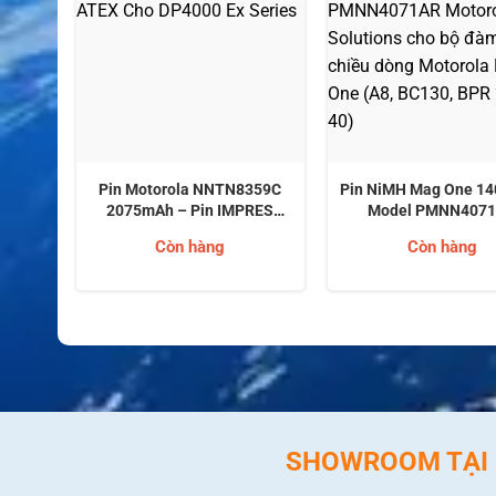
Model
Pin Motorola NNTN8359C
Pin NiMH Mag One 1
ola
2075mAh – Pin IMPRES
Model PMNN407
ị bộ
ATEX Cho DP4000 Ex Series
Motorola Solutions 
Còn hàng
Còn hàng
a dòng
đàm hai chiều dòng M
Mag One (A8, BC130, 
BPR 40)
SHOWROOM TẠI H