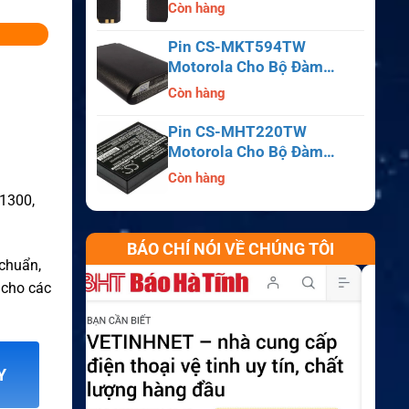
APX6000, APX7000,
Còn hàng
APX8000, SRX2200
Pin CS-MKT594TW
Motorola Cho Bộ Đàm
Astro Saber, MX1000,
Còn hàng
MX2000, MX3000
Pin CS-MHT220TW
Motorola Cho Bộ Đàm
MT700, HT210, HT220,
Còn hàng
MT500
1300,
BÁO CHÍ NÓI VỀ CHÚNG TÔI
 chuẩn,
 cho các
Y