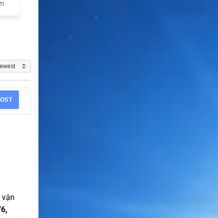
am
OST
 vận
6,