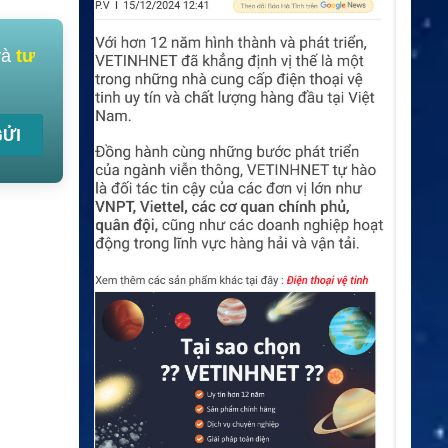
và
tư