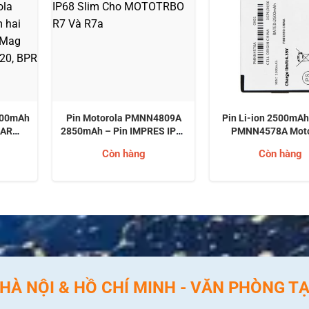
400mAh
Pin Motorola PMNN4809A
Pin Li-ion 2500mA
1AR
2850mAh – Pin IMPRES IP68
PMNN4578A Moto
cho bộ
Slim Cho MOTOTRBO R7 Và
Solutions Cho Thiế
Còn hàng
Còn hàng
otorola
R7a
đàm kỹ thuật số ha
BPR 20,
Motorola dòng
(MOTOTRBO R7, 
À NỘI & HỒ CHÍ MINH - VĂN PHÒNG TẠ