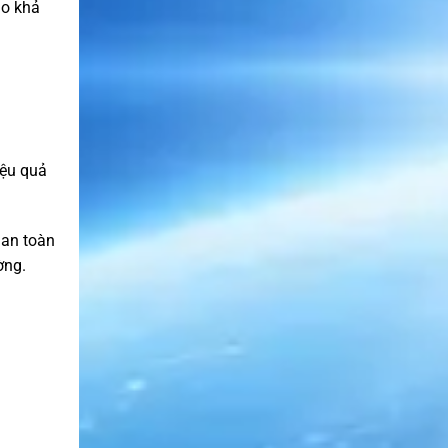
ảo khả
iệu quả
 an toàn
ờng.