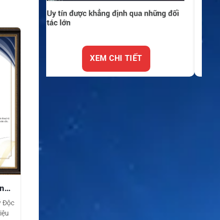
XEM CHI TIẾT
ền
ý Độc
iệu