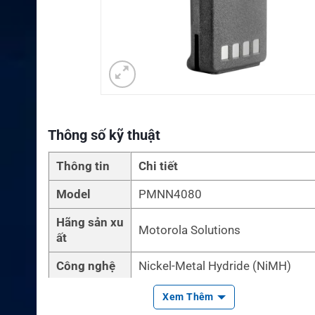
Thông số kỹ thuật
Thông tin
Chi tiết
Model
PMNN4080
Hãng sản xu
Motorola Solutions
ất
Công nghệ
Nickel-Metal Hydride (NiMH)
Dung lượng
1400mAh
Xem Thêm