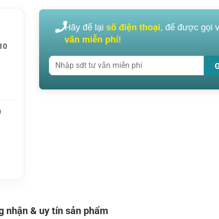
0 Seri
Hãy để lại
số điện thoại
, để được gọi 
 ổn địn
vấn miễn phí!
10
ý sự ki
)
 nhận & uy tín sản phẩm