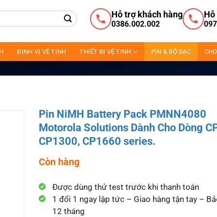
Hỗ trợ khách hàng
Hỗ 
0386.002.002
097
NH
ĐỊNH VỊ VỆ TINH
THIẾT BỊ VỆ TINH
PIN & BỘ SẠC
CHO
Pin NiMH Battery Pack PMNN4080
Motorola Solutions Dành Cho Dòng C
CP1300, CP1660 series.
Còn hàng
Được dùng thử test trước khi thanh toán
1 đổi 1 ngay lập tức – Giao hàng tận tay – B
12 tháng