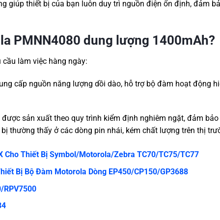
ng giúp thiết bị của bạn luôn duy trì nguồn điện ổn định, đảm b
orola PMNN4080 dung lượng 1400mAh?
u cầu làm việc hàng ngày:
ung cấp nguồn năng lượng dồi dào, hỗ trợ bộ đàm hoạt động h
ược sản xuất theo quy trình kiểm định nghiêm ngặt, đảm bảo
t bị thường thấy ở các dòng pin nhái, kém chất lượng trên thị trư
X Cho Thiết Bị Symbol/Motorola/Zebra TC70/TC75/TC77
hiết Bị Bộ Đàm Motorola Dòng EP450/CP150/GP3688
0/RPV7500
34