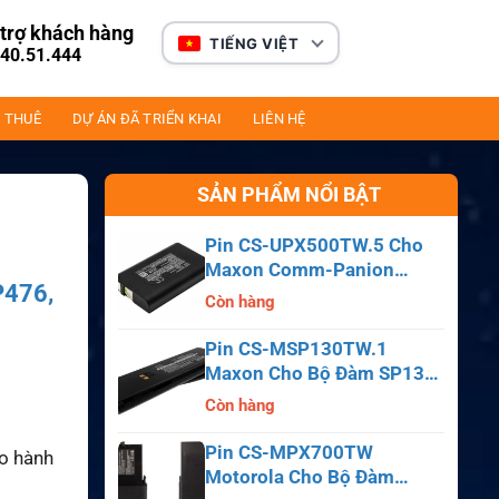
trợ khách hàng
TIẾNG VIỆT
40.51.444
 THUÊ
DỰ ÁN ĐÃ TRIỂN KHAI
LIÊN HỆ
SẢN PHẨM NỔI BẬT
Pin CS-UPX500TW.5 Cho
Maxon Comm-Panion
P476,
CP0150, CP0511, CP0515
Còn hàng
Pin CS-MSP130TW.1
Maxon Cho Bộ Đàm SP130,
SP140, SP150, SL55
Còn hàng
Pin CS-MPX700TW
ảo hành
Motorola Cho Bộ Đàm