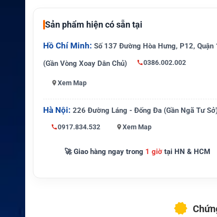
Thiết bị tươ
Motorola CP476, CP1300, CP166
ng thích
es
Sản phẩm hiện có sẵn tại
Đặc điểm n
Độ bền cao, hiệu suất năng lượng
ổi bật
Hồ Chí Minh:
h, giá thành hợp lý
Số 137 Đường Hòa Hưng, P12, Quận 
0386.002.002
(Gần Vòng Xoay Dân Chủ)
Bán lẻ, dịch vụ khách hàng, quản l
Ứng dụng
ện, nhà máy, kho vận
Xem Map
Hà Nội:
226 Đường Láng - Đống Đa (Gần Ngã Tư Sở
0917.834.532
Xem Map
🚀 Giao hàng ngay trong
1 giờ
tại HN & HCM
Chứng