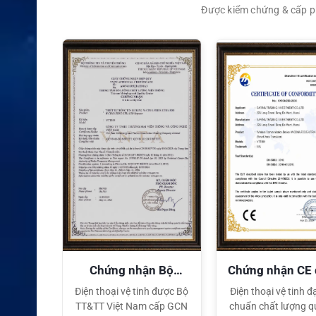
Được kiểm chứng & cấp ph
XEM CHI TIẾT
quyền
Chứng nhận Bộ
Chứng nhận CE
TT&TT
tế
ại lý Độc
Điện thoại vệ tinh được Bộ
Điện thoại vệ tinh đạ
ng hiệu
TT&TT Việt Nam cấp GCN
chuẩn chất lượng q