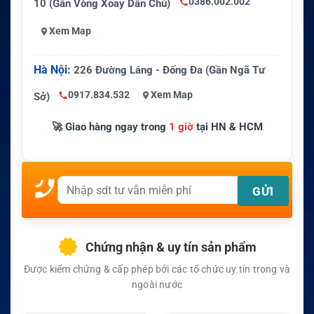
0386.002.002
10 (Gần Vòng Xoay Dân Chủ)
Xem Map
Hà Nội:
226 Đường Láng - Đống Đa (Gần Ngã Tư
0917.834.532
Xem Map
Sở)
🚀 Giao hàng ngay trong
1 giờ
tại HN & HCM
Chứng nhận & uy tín sản phẩm
Được kiểm chứng & cấp phép bởi các tổ chức uy tín trong và
ngoài nước