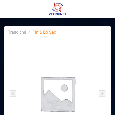
Skip
to
content
Trang chủ
/
Pin & Bộ Sạc