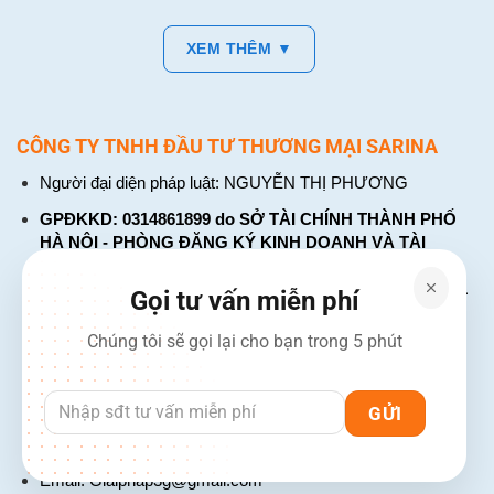
XEM THÊM ▼
CÔNG TY TNHH ĐẦU TƯ THƯƠNG MẠI SARINA
Người đại diện pháp luật: NGUYỄN THỊ PHƯƠNG
GPĐKKD: 0314861899 do SỞ TÀI CHÍNH THÀNH PHỐ
HÀ NỘI - PHÒNG ĐĂNG KÝ KINH DOANH VÀ TÀI
CHÍNH DOANH NGHIỆP cấp. Đăng ký lần đầu: ngày 26
tháng 01 năm 2018. Đăng ký thay đổi lần thứ: 4, ngày 31
Gọi tư vấn miễn phí
tháng 03 năm 2026
Chúng tôi sẽ gọi lại cho bạn trong 5 phút
226 Đường Láng, Đống Đa, Hà Nội
137 Đường Hòa Hưng, Phường 12, Quận 10, TP. Hồ Chí
Minh
Hotline: 1900 2106 - 0386 001 001
Email:
Giaiphap3g@gmail.com