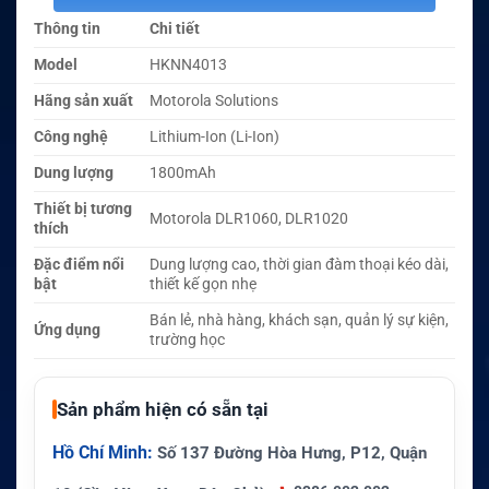
Thông tin
Chi tiết
Model
HKNN4013
Hãng sản xuất
Motorola Solutions
Công nghệ
Lithium-Ion (Li-Ion)
Dung lượng
1800mAh
Thiết bị tương
Motorola DLR1060, DLR1020
thích
Đặc điểm nổi
Dung lượng cao, thời gian đàm thoại kéo dài,
bật
thiết kế gọn nhẹ
Bán lẻ, nhà hàng, khách sạn, quản lý sự kiện,
Ứng dụng
trường học
Sản phẩm hiện có sẵn tại
Hồ Chí Minh:
Số 137 Đường Hòa Hưng, P12, Quận