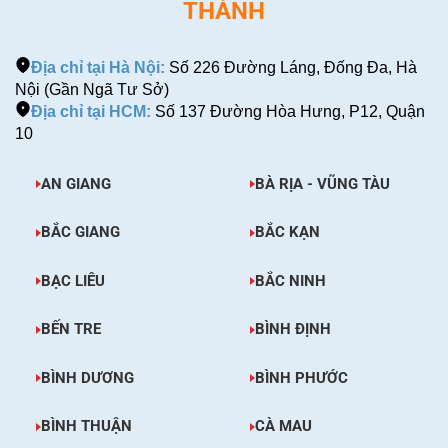
THÀNH
Địa chỉ tại Hà Nội:
Số 226 Đường Láng, Đống Đa, Hà
Nội (Gần Ngã Tư Sở)
Địa chỉ tại HCM:
Số 137 Đường Hòa Hưng, P12, Quận
10
AN GIANG
BÀ RỊA - VŨNG TÀU
BẮC GIANG
BẮC KẠN
BẠC LIÊU
BẮC NINH
BẾN TRE
BÌNH ĐỊNH
BÌNH DƯƠNG
BÌNH PHƯỚC
BÌNH THUẬN
CÀ MAU