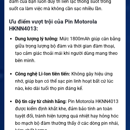
đàm của bạn luôn duy trì liên lạc thông suốt trong
suốt ca làm việc mà không cần sạc nhiều lần.
Ưu điểm vượt trội của Pin Motorola
HKNN4013:
Dung lượng lý tưởng:
Mức 1800mAh giúp cân bằng
giữa trọng lượng bộ đàm và thời gian đàm thoại,
tạo cảm giác thoải mái khi người dùng mang theo
bên mình.
Công nghệ Li-Ion tiên tiến:
Không gây hiệu ứng
nhớ, giúp bạn có thể sạc pin linh hoạt bất cứ lúc
nào, kéo dài tuổi thọ pin đáng kể.
Độ tin cậy từ chính hãng:
Pin Motorola HKNN4013
được kiểm định khắt khe, đảm bảo tính an toàn
tuyệt đối, tránh hiện tượng quá nhiệt hay hỏng hóc
bo mạch bộ đàm thường thấy ở các dòng pin nhái,