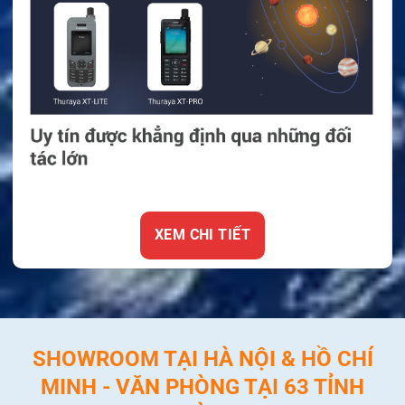
XEM CHI TIẾT
SHOWROOM TẠI HÀ NỘI & HỒ CHÍ
MINH - VĂN PHÒNG TẠI 63 TỈNH