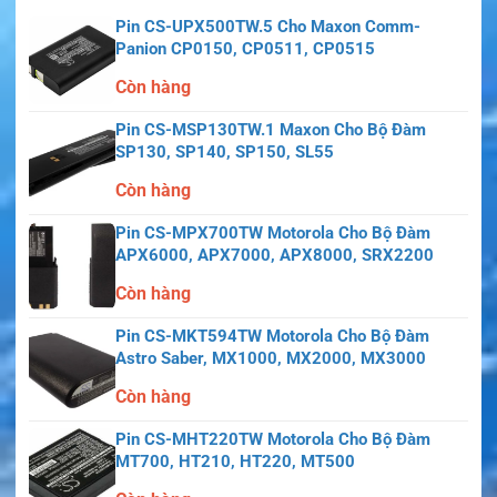
Thiết kế chuyên dụng giúp bộ đàm luôn sẵn sàng hoạt
Pin CS-UPX500TW.5 Cho Maxon Comm-
động trong những tình huống quan trọng.
Panion CP0150, CP0511, CP0515
Còn hàng
Dung lượng và thời gian hoạt động
Pin CS-MSP130TW.1 Maxon Cho Bộ Đàm
Pin
Model 84-210
được thiết kế nhằm cung cấp nguồn
SP130, SP140, SP150, SL55
điện ổn định cho bộ đàm R2 GMDSS VHF.
Còn hàng
Sản phẩm có các ưu điểm:
Pin CS-MPX700TW Motorola Cho Bộ Đàm
APX6000, APX7000, APX8000, SRX2200
Hiệu suất ổn định.
Còn hàng
Thời gian hoạt động dài.
Pin CS-MKT594TW Motorola Cho Bộ Đàm
Độ bền cao.
Astro Saber, MX1000, MX2000, MX3000
Hoạt động đáng tin cậy.
Còn hàng
Phù hợp với môi trường hàng hải.
Pin CS-MHT220TW Motorola Cho Bộ Đàm
MT700, HT210, HT220, MT500
Pin giúp bộ đàm duy trì khả năng liên lạc hiệu quả
trong suốt quá trình sử dụng.