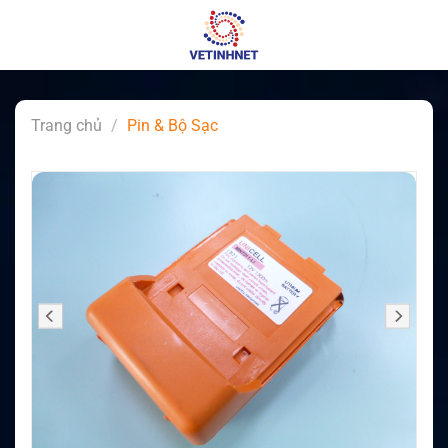
Skip
to
content
Trang chủ
/
Pin & Bộ Sạc