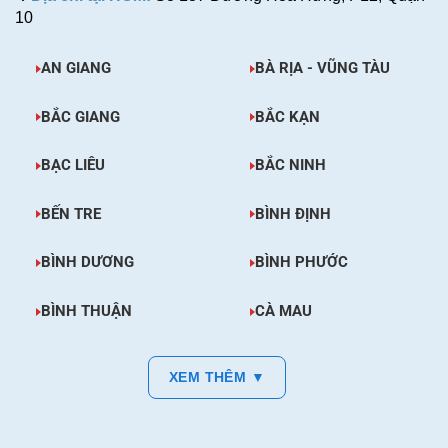
10
AN GIANG
BÀ RỊA - VŨNG TÀU
BẮC GIANG
BẮC KẠN
BẠC LIÊU
BẮC NINH
BẾN TRE
BÌNH ĐỊNH
BÌNH DƯƠNG
BÌNH PHƯỚC
BÌNH THUẬN
CÀ MAU
XEM THÊM ▼