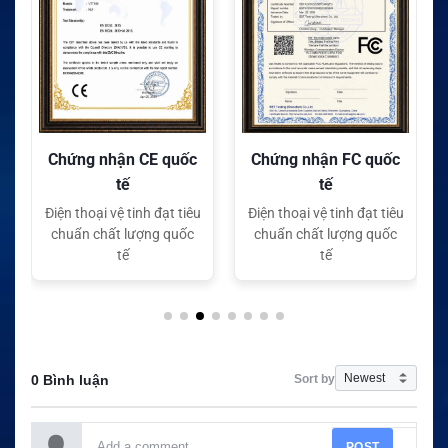
Chứng nhận FC quốc
Đại lý độc quyền
tế
Sahaha
Điện thoại vệ tinh đạt tiêu
Vetinhnet . Com - Đại lý
chuẩn chất lượng quốc
Độc Quyền của Thương
tế
hiệu Sahaha tại Việt Nam
Sort by
0 Bình luận
POST