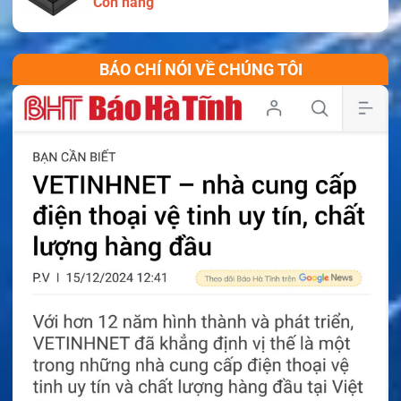
Còn hàng
Độ bền của Model 84-210
BÁO CHÍ NÓI VỀ CHÚNG TÔI
Model 84-210
được thiết kế để hoạt động trong môi
trường biển khắc nghiệt.
Pin có nhiều ưu điểm:
Chống rung tốt.
Hoạt động ổn định trên biển.
Chịu được điều kiện môi trường khắc nghiệt.
Tuổi thọ sử dụng cao.
Độ bền cơ học tốt.
Đây là dòng pin được nhiều đơn vị hàng hải lựa chọn
nhờ độ ổn định và độ tin cậy cao.