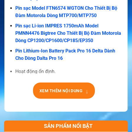
Pin sạc Model FTN6574 WGTON Cho Thiết Bị Bộ
Đàm Motorola Dòng MTP700/MTP750
Pin sạc Li-ion IMPRES 1750mAh Model
PMNN4476 Bigtree Cho Thiết Bị Bộ Đàm Motorola
Dòng CP1200/CP1600/CP185/EP350
Pin Lithium-Ion Battery Pack Pro 16 Delta Dành
Cho Dòng Dalta Pro 16
Hoạt động ổn định.
Độ an toàn cao.
↓
XEM THÊM NỘI DUNG
Khả năng lưu trữ lâu dài.
Hiệu suất đáng tin cậy.
Tuổi thọ sử dụng dài.
Đáp ứng tiêu chuẩn hàng hải.
SẢN PHẨM NỔI BẬT