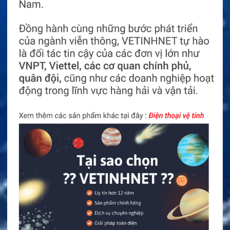
Vì sao nên chọn pin McMurdo chính hãng?
Pin McMurdo chính hãng mang đến nhiều lợi ích:
Tương thích hoàn toàn với R2 GMDSS VHF.
Hiệu suất ổn định.
Độ an toàn cao.
Tuổi thọ sử dụng dài.
Độ tin cậy cao.
Được thiết kế theo tiêu chuẩn của McMurdo.
Sử dụng pin chính hãng giúp bộ đàm hoạt động hiệu
quả và nâng cao khả năng liên lạc trong các tình
huống khẩn cấp trên biển.
Mọi thắc mắc vui lòng liên hệ với Hotline
0386.001.001
hoặc
0917.834.532
để được giải đáp