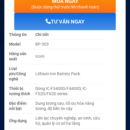
MUA NGAY
(Được dùng thử trước khi thanh toán)
TƯ VẤN NGAY
Thông tin
Chi tiết
Model
BP-303
Hãng sản
Icom
xuất
Loại
pin/Công
Lithium-Ion Battery Pack
nghệ
Thiết bị
Dòng IC-F3400D/F4400D, IC-
tương thích
F52D/F62D series
Đặc điểm
Dung lượng cao, tối ưu hóa năng
nổi bật
lượng, độ bền tin cậy
Liên lạc chuyên nghiệp, an ninh, cứu
Ứng dụng
hộ, quản lý cơ sở hạ tầng