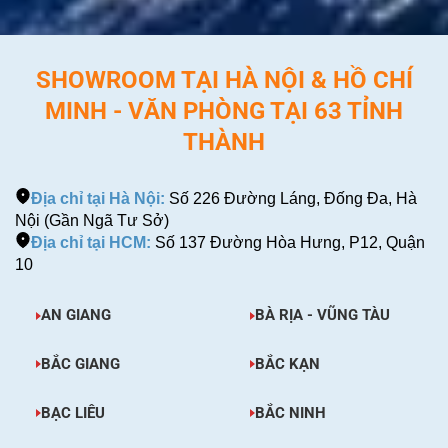
SHOWROOM TẠI HÀ NỘI & HỒ CHÍ
MINH - VĂN PHÒNG TẠI 63 TỈNH
THÀNH
Địa chỉ tại Hà Nội:
Số 226 Đường Láng, Đống Đa, Hà
Nội (Gần Ngã Tư Sở)
Địa chỉ tại HCM:
Số 137 Đường Hòa Hưng, P12, Quận
10
AN GIANG
BÀ RỊA - VŨNG TÀU
BẮC GIANG
BẮC KẠN
BẠC LIÊU
BẮC NINH