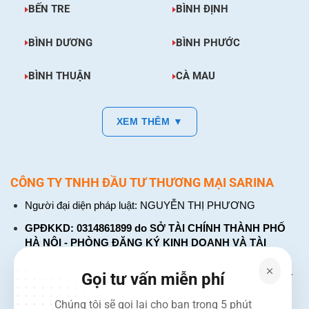
BẾN TRE
BÌNH ĐỊNH
BÌNH DƯƠNG
BÌNH PHƯỚC
BÌNH THUẬN
CÀ MAU
XEM THÊM ▼
CÔNG TY TNHH ĐẦU TƯ THƯƠNG MẠI SARINA
Người đại diện pháp luật: NGUYỄN THỊ PHƯƠNG
GPĐKKD: 0314861899 do SỞ TÀI CHÍNH THÀNH PHỐ
HÀ NỘI - PHÒNG ĐĂNG KÝ KINH DOANH VÀ TÀI
CHÍNH DOANH NGHIỆP cấp. Đăng ký lần đầu: ngày 26
tháng 01 năm 2018. Đăng ký thay đổi lần thứ: 4, ngày 31
Gọi tư vấn miễn phí
tháng 03 năm 2026
Chúng tôi sẽ gọi lại cho bạn trong 5 phút
226 Đường Láng, Đống Đa, Hà Nội