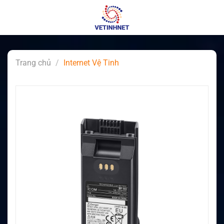
Skip
to
content
Trang chủ
/
Internet Vệ Tinh