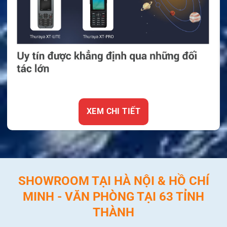
XEM CHI TIẾT
SHOWROOM TẠI HÀ NỘI & HỒ CHÍ
MINH - VĂN PHÒNG TẠI 63 TỈNH
THÀNH