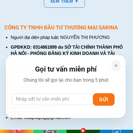
XEM THÊM ▼
CÔNG TY TNHH ĐẦU TƯ THƯƠNG MẠI SARINA
Người đại diện pháp luật: NGUYỄN THỊ PHƯƠNG
GPĐKKD: 0314861899 do SỞ TÀI CHÍNH THÀNH PHỐ
HÀ NỘI - PHÒNG ĐĂNG KÝ KINH DOANH VÀ TÀI
CHÍNH DOANH NGHIỆP cấp. Đăng ký lần đầu: ngày 26
tháng 01 năm 2018. Đăng ký thay đổi lần thứ: 4, ngày 31
Gọi tư vấn miễn phí
tháng 03 năm 2026
Chúng tôi sẽ gọi lại cho bạn trong 5 phút
226 Đường Láng, Đống Đa, Hà Nội
137 Đường Hòa Hưng, Phường 12, Quận 10, TP. Hồ Chí
Minh
Hotline: 1900 2106 - 0386 001 001
Email:
Giaiphap3g@gmail.com