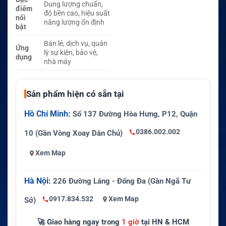
Dung lượng chuẩn,
điểm
độ bền cao, hiệu suất
nổi
năng lượng ổn định
bật
Bán lẻ, dịch vụ, quản
Ứng
lý sự kiện, bảo vệ,
dụng
nhà máy
Sản phẩm hiện có sẵn tại
Hồ Chí Minh:
Số 137 Đường Hòa Hưng, P12, Quận
0386.002.002
10 (Gần Vòng Xoay Dân Chủ)
Xem Map
Hà Nội:
226 Đường Láng - Đống Đa (Gần Ngã Tư
0917.834.532
Xem Map
Sở)
🚀 Giao hàng ngay trong
1 giờ
tại HN & HCM