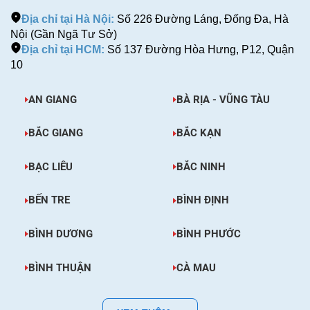
Địa chỉ tại Hà Nội:
Số 226 Đường Láng, Đống Đa, Hà
Nội (Gần Ngã Tư Sở)
Địa chỉ tại HCM:
Số 137 Đường Hòa Hưng, P12, Quận
10
AN GIANG
BÀ RỊA - VŨNG TÀU
BẮC GIANG
BẮC KẠN
BẠC LIÊU
BẮC NINH
BẾN TRE
BÌNH ĐỊNH
BÌNH DƯƠNG
BÌNH PHƯỚC
BÌNH THUẬN
CÀ MAU