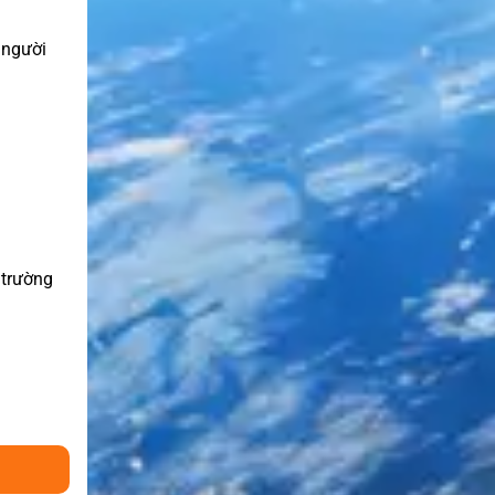
 người
 trường