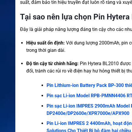
suất, đảm bảo tín hiệu truyền đạt luôn rõ ràng và xuyê
Tại sao nên lựa chọn Pin Hyte
Đây là giải pháp năng lượng đáng tin cậy cho các nh
Hiệu suất ổn định:
Với dung lượng 2000mAh, pin c
trong thời gian dài.
Độ tin cậy từ chính hãng:
Pin Hytera BL2010 được s
đối, tránh các rủi ro về điện hay hư hỏng thiết bị 
Pin Lithium-ion Battery Pack BP-300 th
Pin sạc Li-ion Model RPB-PMNN4406 R
Pin sạc Li-ion IMPRES 2900mAh Model 
DP2400e/DP2600e/XPR7000e/APX900
Pin Li-ion IMPRES 2 4400mAh, hoạt độn
Solutions Cho Thiết Bị bộ đàm hai chi