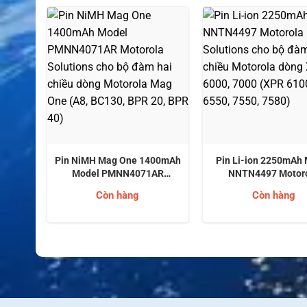
00mAh
Pin NiMH Mag One 1400mAh
Pin Li-ion 2250mAh
AR
Model PMNN4071AR
NNTN4497 Motor
Cho
Motorola Solutions cho bộ
Solutions cho bộ đà
Còn hàng
Còn hàng
hiều
đàm hai chiều dòng Motorola
chiều Motorola dòn
7000
Mag One (A8, BC130, BPR 20,
6000, 7000 (XPR 6100
80)
BPR 40)
6550, 7550, 758