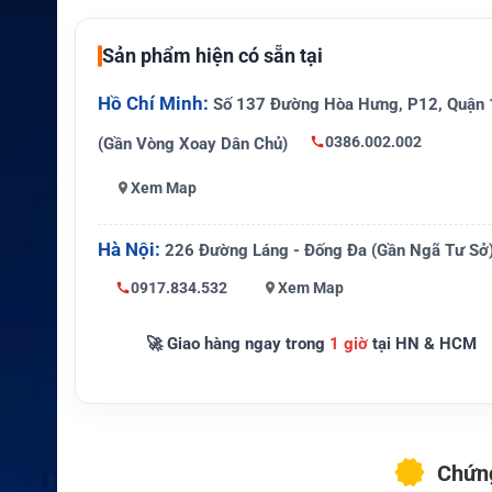
Thiết bị tươ
Dòng bộ đàm Hytera PD5 Series
ng thích
Sản phẩm hiện có sẵn tại
Đặc điểm n
Dung lượng chuẩn, độ bền cao, hi
ổi bật
Hồ Chí Minh:
t năng lượng ổn định
Số 137 Đường Hòa Hưng, P12, Quận 
0386.002.002
(Gần Vòng Xoay Dân Chủ)
Bán lẻ, dịch vụ, quản lý sự kiện, bả
Ứng dụng
hà máy
Xem Map
Hà Nội:
226 Đường Láng - Đống Đa (Gần Ngã Tư Sở
0917.834.532
Xem Map
🚀 Giao hàng ngay trong
1 giờ
tại HN & HCM
Chứng