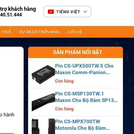
trợ khách hàng
TIẾNG VIỆT
40.51.444
 THUÊ
DỰ ÁN ĐÃ TRIỂN KHAI
LIÊN HỆ
SẢN PHẨM NỔI BẬT
Pin CS-UPX500TW.5 Cho
Maxon Comm-Panion
CP0150, CP0511, CP0515
Còn hàng
Pin CS-MSP130TW.1
Maxon Cho Bộ Đàm SP130,
SP140, SP150, SL55
Còn hàng
ảo hành
Pin CS-MPX700TW
Motorola Cho Bộ Đàm