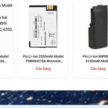
 Model
Pin Li-ion 2500mAh Model
Pin Li-ion IMPR
ola
PMNN4578A Motorola
5100mAh Mod
m hai
Solutions Cho Thiết Bị bộ
PMNN4494A Moto
Còn hàng
Còn hàng
g XPR
đàm kỹ thuật số hai chiều
Solutions Cho Thiế
, 6350,
Motorola dòng R7
đàm hai chiều Motor
0)
(MOTOTRBO R7, R7a)
APX (APX 6000, 7000