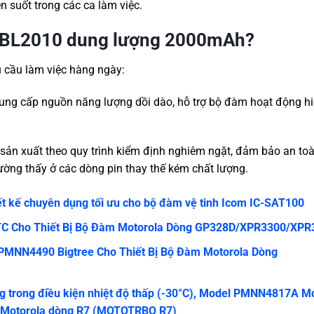
n suốt trong các ca làm việc.
ra BL2010 dung lượng 2000mAh?
u cầu làm việc hàng ngày:
ung cấp nguồn năng lượng dồi dào, hỗ trợ bộ đàm hoạt động h
ản xuất theo quy trình kiểm định nghiêm ngặt, đảm bảo an toà
thường thấy ở các dòng pin thay thế kém chất lượng.
iết kế chuyên dụng tối ưu cho bộ đàm vệ tinh Icom IC-SAT100
TC Cho Thiết Bị Bộ Đàm Motorola Dòng GP328D/XPR3300/XPR
PMNN4490 Bigtree Cho Thiết Bị Bộ Đàm Motorola Dòng
g trong điều kiện nhiệt độ thấp (-30°C), Model PMNN4817A M
ều Motorola dòng R7 (MOTOTRBO R7)