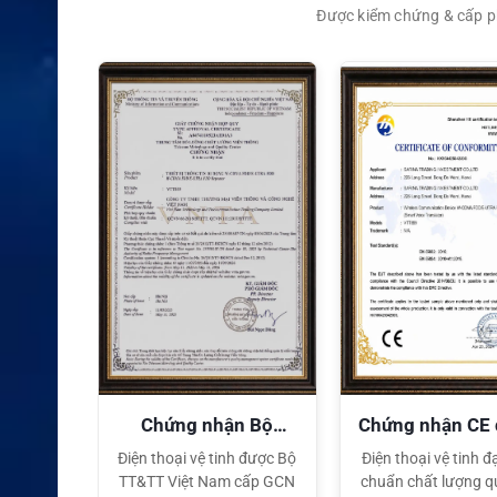
Được kiểm chứng & cấp ph
XEM CHI TIẾT
quyền
Chứng nhận Bộ
Chứng nhận CE
TT&TT
tế
ại lý Độc
Điện thoại vệ tinh được Bộ
Điện thoại vệ tinh đạ
ng hiệu
TT&TT Việt Nam cấp GCN
chuẩn chất lượng q