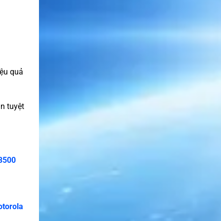
iệu quả
n tuyệt
3500
otorola