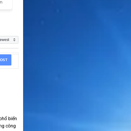
am
OST
phổ biến
úng công