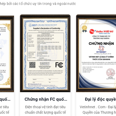
ép bởi các tổ chức uy tín trong và ngoài nước
XEM CHI TIẾT
XEM CHI TIẾT
 quốc
Chứng nhận FC quốc
Đại lý độc quy
tế
Sahaha
t tiêu
Điện thoại vệ tinh đạt tiêu
Vetinhnet . Com - Đại l
uốc tế
chuẩn chất lượng quốc tế
Quyền của Thương h