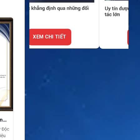
XEM CHI TIẾT
ền
ý Độc
iệu