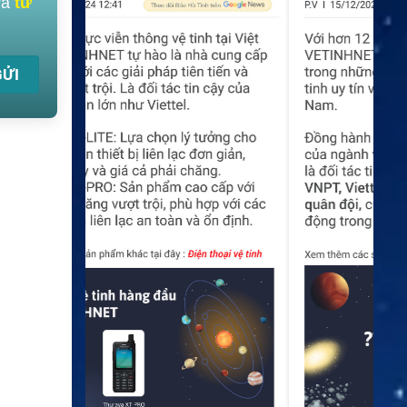
và
tư