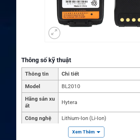
Thông số kỹ thuật
Thông tin
Chi tiết
Model
BL2010
Hãng sản xu
Hytera
ất
Công nghệ
Lithium-Ion (Li-Ion)
Dung lượng
2000mAh
Xem Thêm