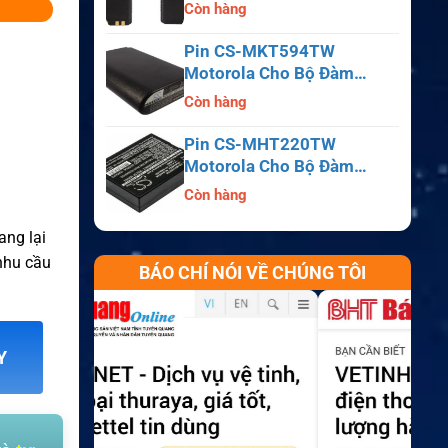
APX6000, APX7000,
Còn hàng
APX8000, SRX2200
Pin CS-MKT594TW
Motorola Cho Bộ Đàm
Astro Saber, MX1000,
Còn hàng
MX2000, MX3000
Pin CS-MHT220TW
Motorola Cho Bộ Đàm
MT700, HT210, HT220,
Còn hàng
MT500
ang lại
 nhu cầu
BÁO CHÍ NÓI VỀ CHÚNG TÔI
Y