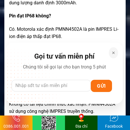
dung lượng danh định 3000mAh.
Pin đạt IP68 không?
Có. Motorola xác định PMNN4502A là pin IMPRES Li-
ion điện áp thấp đạt IP68.
PMNN4502A có đạt UL-TIA4950 không?
Gọi tư vấn miễn phí
Không nên quảng cáo tiêu chuẩn này cho
Chúng tôi sẽ gọi lại cho bạn trong 5 phút
PMNN4502A. PMNN4511A là biến thể UL-TIA4950
dành cho nền tảng tương thích.
Pin có tính năng Self Calibration không?
Không có tài liệu chính thức xác nhận. PMNN4502A
sử dụng công nghệ IMPRES truyền thống.
Thời gian hoạt động của pin là bao lâu?
0386.001.001
Địa chỉ
Facebook