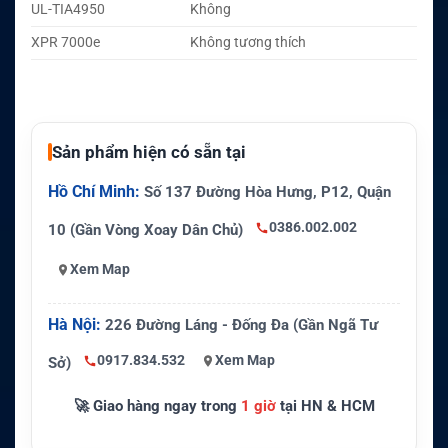
UL-TIA4950
Không
XPR 7000e
Không tương thích
Sản phẩm hiện có sẵn tại
Hồ Chí Minh:
Số 137 Đường Hòa Hưng, P12, Quận
0386.002.002
10 (Gần Vòng Xoay Dân Chủ)
Xem Map
Hà Nội:
226 Đường Láng - Đống Đa (Gần Ngã Tư
0917.834.532
Xem Map
Sở)
🚀 Giao hàng ngay trong
1 giờ
tại HN & HCM