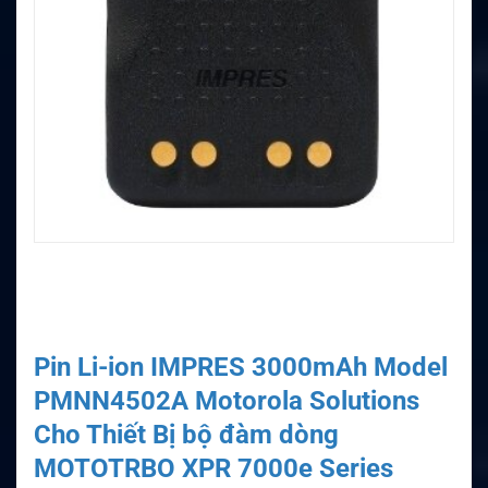
Pin Li-ion IMPRES 3000mAh Model
PMNN4502A Motorola Solutions
Cho Thiết Bị bộ đàm dòng
MOTOTRBO XPR 7000e Series